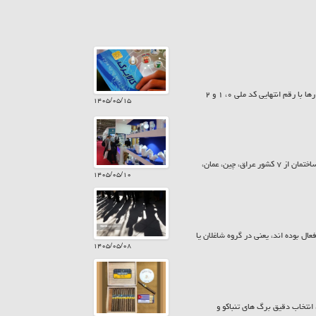
امروز پنجشنبه ۱۵ مرداد ۱۴۰۵ سیزدهمین مرحله شارژ کالابرگ انجام شد. به این ترتیب کمک معیشت خانوارها با رقم انتهایی کد ملی ۰، ۱ و ۲
۱۴۰۵/۰۵/۱۵
معاونت پشتیبانی و امور نمایشگاهی اتاق تعاون ایران، گفت: در بیست و ششمین نمایشگاه بین المللی صنعت ساختمان از ۷ کشور عراق، چین، عمان،
۱۴۰۵/۰۵/۱۰
یت ۱۵ ساله و بیش تر از نظر اقتصادی فعال بوده اند، یعنی در گروه شاغلان یا
۱۴۰۵/۰۵/۰۸
نتخاب دقیق برگ های تنباکو و