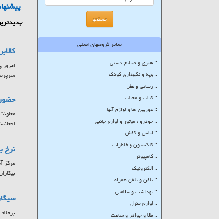
پیشنهاد
جدیدترین
سایر گروههای اصلی
کالاب
:: هنری و صنایع دستی
:: بچه و نگهداری کودک
سرپرستا
:: زیبایی و عطر
:: کتاب و مجلات
حضور ۷ کشور در بزرگترین پلتفرم تبادلات تجاری حوزه
:: دوربین ها و لوازم آنها
:: خودرو ، موتور و لوازم جانبی
افغانست
:: لباس و کفش
:: کلکسیون و خاطرات
نرخ بیکاری
:: کامپیوتر
:: الکترونیک
بیکاران
:: تلفن و تلفن همراه
:: بهداشت و سلامتی
سیگار
:: لوازم منزل
برخلاف 
:: طلا و جواهر و ساعت