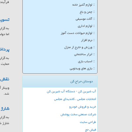
فرآینده
:: لوازم آشپز خانه
:: چمن و باغ
تسویه
:: آلات موسیقی
:: لوازم اداری
به گزار
:: لوازم حیوانات دست آموز
اما دولت موفق شد تا ۲۵ 
:: نرم افزار
:: ورزش و خارج از منزل
پرداخت ۷۸۵ میلیارد تومان به مادران 
:: ابزار ساختمانی
:: اسباب بازی
حمایت ا
:: بازی های ویدئویی
نقش س
دوستان حراج کن
وبینار 
آب شیرین کن - دستگاه آب شیرین کن
شد.
انتخابات مجلس ، کاندیدای مجلس
خرید و فروش خودرو
شارژ کا
شرکت صنعتی سخت پوشش
طراحی سایت
شارژ ش
فیش حج