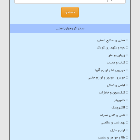
سایر گروههای اصلی
:: هنری و صنایع دستی
:: بچه و نگهداری کودک
:: زیبایی و عطر
:: کتاب و مجلات
:: دوربین ها و لوازم آنها
:: خودرو ، موتور و لوازم جانبی
:: لباس و کفش
:: کلکسیون و خاطرات
:: کامپیوتر
:: الکترونیک
:: تلفن و تلفن همراه
:: بهداشت و سلامتی
:: لوازم منزل
:: طلا و جواهر و ساعت