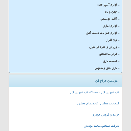
:: لوازم آشپز خانه
:: چمن و باغ
:: آلات موسیقی
:: لوازم اداری
:: لوازم حیوانات دست آموز
:: نرم افزار
:: ورزش و خارج از منزل
:: ابزار ساختمانی
:: اسباب بازی
:: بازی های ویدئویی
دوستان حراج کن
آب شیرین کن - دستگاه آب شیرین کن
انتخابات مجلس ، کاندیدای مجلس
خرید و فروش خودرو
شرکت صنعتی سخت پوشش