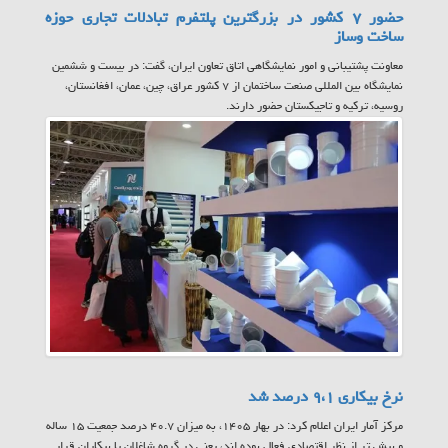
حضور ۷ کشور در بزرگترین پلتفرم تبادلات تجاری حوزه
ساخت وساز
معاونت پشتیبانی و امور نمایشگاهی اتاق تعاون ایران، گفت: در بیست و ششمین
نمایشگاه بین المللی صنعت ساختمان از ۷ کشور عراق، چین، عمان، افغانستان،
روسیه، ترکیه و تاجیکستان حضور دارند.
نرخ بیکاری ۹،۱ درصد شد
مرکز آمار ایران اعلام کرد: در بهار ۱۴۰۵، به میزان ۴۰.۷ درصد جمعیت ۱۵ ساله
و بیش تر از نظر اقتصادی فعال بوده اند، یعنی در گروه شاغلان یا بیکاران قرار