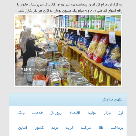
به گزارش حراج کن امروز پنجشنبه ۲۵ تیر ۱۴۰۵ کالابرگ سرپرستان خانوار با
رقم انتهای کد ملی ۷، ۸ و ۹ مبلغ یک میلیون تومان به ازای هر نفر شارژ شد.
تگهای حراج کن
ارز
بازار
تولید
اقتصاد
رپورتاژ
خدمات
بانك
پرداخت
طلا
شركت
خرید
برند
كشور
آنلاین