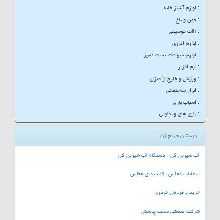
:: لوازم آشپز خانه
:: چمن و باغ
:: آلات موسیقی
:: لوازم اداری
:: لوازم حیوانات دست آموز
:: نرم افزار
:: ورزش و خارج از منزل
:: ابزار ساختمانی
:: اسباب بازی
:: بازی های ویدئویی
دوستان حراج کن
آب شیرین کن - دستگاه آب شیرین کن
انتخابات مجلس ، کاندیدای مجلس
خرید و فروش خودرو
شرکت صنعتی سخت پوشش