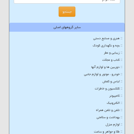
سایر گروههای اصلی
:: هنری و صنایع دستی
:: بچه و نگهداری کودک
:: زیبایی و عطر
:: کتاب و مجلات
:: دوربین ها و لوازم آنها
:: خودرو ، موتور و لوازم جانبی
:: لباس و کفش
:: کلکسیون و خاطرات
:: کامپیوتر
:: الکترونیک
:: تلفن و تلفن همراه
:: بهداشت و سلامتی
:: لوازم منزل
:: طلا و جواهر و ساعت