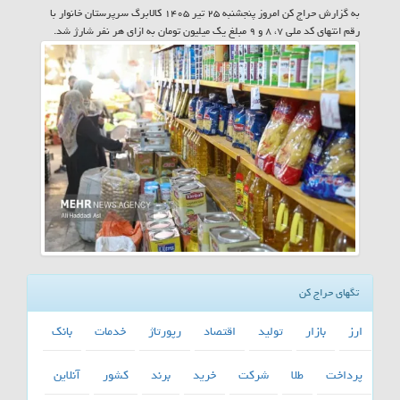
به گزارش حراج کن امروز پنجشنبه ۲۵ تیر ۱۴۰۵ کالابرگ سرپرستان خانوار با
رقم انتهای کد ملی ۷، ۸ و ۹ مبلغ یک میلیون تومان به ازای هر نفر شارژ شد.
تگهای حراج کن
ارز
بازار
تولید
اقتصاد
رپورتاژ
خدمات
بانك
پرداخت
طلا
شركت
خرید
برند
كشور
آنلاین