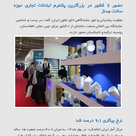
حضور ۷ کشور در بزرگترین پلتفرم تبادلات تجاری حوزه
ساخت وساز
معاونت پشتیبانی و امور نمایشگاهی اتاق تعاون ایران، گفت: در بیست و ششمین
نمایشگاه بین المللی صنعت ساختمان از ۷ کشور عراق، چین، عمان، افغانستان،
روسیه، ترکیه و تاجیکستان حضور دارند.
نرخ بیکاری ۹،۱ درصد شد
مرکز آمار ایران اعلام کرد: در بهار ۱۴۰۵، به میزان ۴۰.۷ درصد جمعیت ۱۵ ساله
و بیش تر از نظر اقتصادی فعال بوده اند، یعنی در گروه شاغلان یا بیکاران قرار