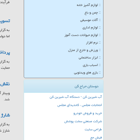
فرآینده
:: لوازم آشپز خانه
:: چمن و باغ
تسویه
:: آلات موسیقی
:: لوازم اداری
به گزار
:: لوازم حیوانات دست آموز
اما دولت موفق شد تا ۲۵ 
:: نرم افزار
:: ورزش و خارج از منزل
پرداخت ۷۸۵ میلیارد تومان به مادران 
:: ابزار ساختمانی
:: اسباب بازی
حمایت ا
:: بازی های ویدئویی
نقش س
دوستان حراج کن
وبینار 
آب شیرین کن - دستگاه آب شیرین کن
شد.
انتخابات مجلس ، کاندیدای مجلس
خرید و فروش خودرو
شارژ کا
شرکت صنعتی سخت پوشش
طراحی سایت
شارژ ش
فیش حج