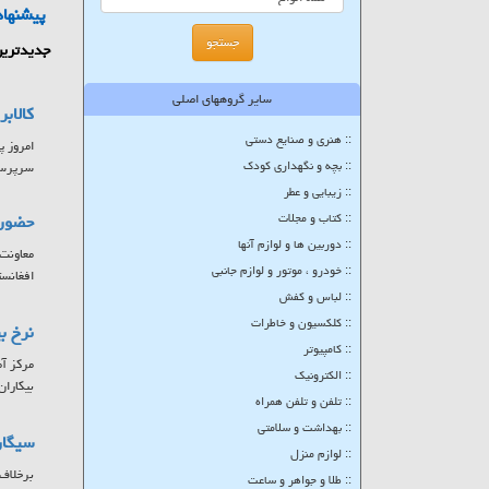
پیشنهاد
جدیدترین
سایر گروههای اصلی
کالاب
:: هنری و صنایع دستی
:: بچه و نگهداری کودک
سرپرستا
:: زیبایی و عطر
:: کتاب و مجلات
حضور ۷ کشور در بزرگترین پلتفرم تبادلات تجاری حوزه
:: دوربین ها و لوازم آنها
:: خودرو ، موتور و لوازم جانبی
افغانست
:: لباس و کفش
:: کلکسیون و خاطرات
نرخ بیکاری
:: کامپیوتر
:: الکترونیک
بیکاران
:: تلفن و تلفن همراه
:: بهداشت و سلامتی
سیگار
:: لوازم منزل
برخلاف 
:: طلا و جواهر و ساعت