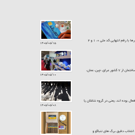
امروز پنجشنبه ۱۵ مرداد ۱۴۰۵ سیزدهمین مرحله شارژ کالابرگ انجام شد. به این ترتیب کمک معیشت خانوارها با رقم انتهایی کد ملی ۰، ۱ و ۲
۱۴۰۵/۰۵/۱۵
معاونت پشتیبانی و امور نمایشگاهی اتاق تعاون ایران، گفت: در بیست و ششمین نمایشگاه بین المللی صنعت ساختمان از ۷ کشور عراق، چین، عمان،
۱۴۰۵/۰۵/۱۰
یت ۱۵ ساله و بیش تر از نظر اقتصادی فعال بوده اند، یعنی در گروه شاغلان یا
۱۴۰۵/۰۵/۰۸
نتخاب دقیق برگ های تنباکو و