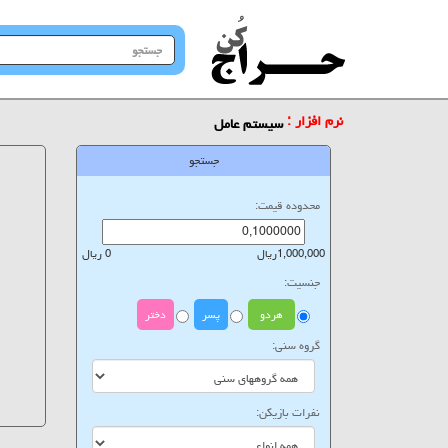
جستجو
در
سایت
نرم افزار :
سیستم عامل
جستجو
محدوده قیمت:
1,000,000ریال
0 ریال
جنسیت:
هردو
پسر
دختر
گروه سنی:
نفرات بازیکن: