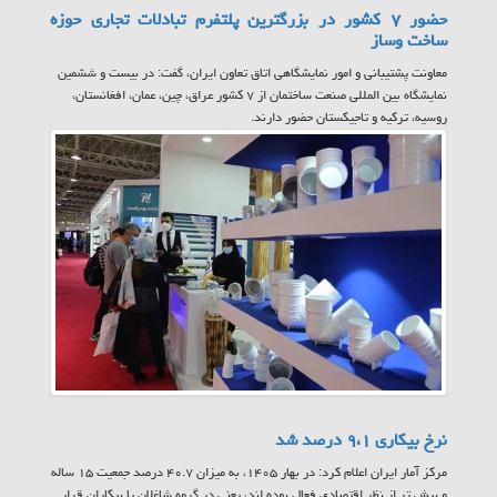
حضور ۷ کشور در بزرگترین پلتفرم تبادلات تجاری حوزه
ساخت وساز
معاونت پشتیبانی و امور نمایشگاهی اتاق تعاون ایران، گفت: در بیست و ششمین
نمایشگاه بین المللی صنعت ساختمان از ۷ کشور عراق، چین، عمان، افغانستان،
روسیه، ترکیه و تاجیکستان حضور دارند.
نرخ بیکاری ۹،۱ درصد شد
مرکز آمار ایران اعلام کرد: در بهار ۱۴۰۵، به میزان ۴۰.۷ درصد جمعیت ۱۵ ساله
و بیش تر از نظر اقتصادی فعال بوده اند، یعنی در گروه شاغلان یا بیکاران قرار