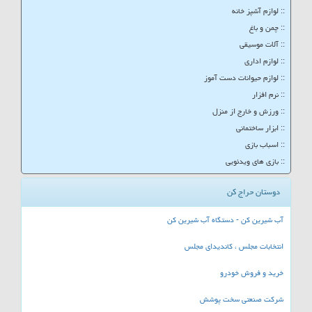
:: لوازم آشپز خانه
:: چمن و باغ
:: آلات موسیقی
:: لوازم اداری
:: لوازم حیوانات دست آموز
:: نرم افزار
:: ورزش و خارج از منزل
:: ابزار ساختمانی
:: اسباب بازی
:: بازی های ویدئویی
دوستان حراج کن
آب شیرین کن - دستگاه آب شیرین کن
انتخابات مجلس ، کاندیدای مجلس
خرید و فروش خودرو
شرکت صنعتی سخت پوشش