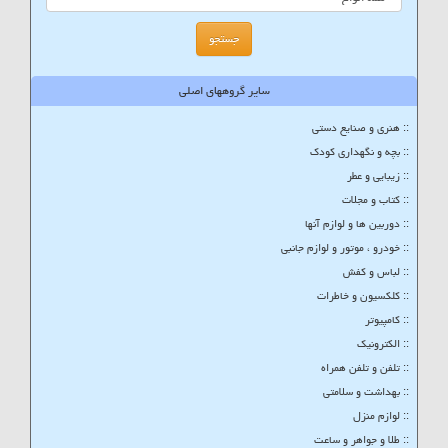
سایر گروههای اصلی
:: هنری و صنایع دستی
:: بچه و نگهداری کودک
:: زیبایی و عطر
:: کتاب و مجلات
:: دوربین ها و لوازم آنها
:: خودرو ، موتور و لوازم جانبی
:: لباس و کفش
:: کلکسیون و خاطرات
:: کامپیوتر
:: الکترونیک
:: تلفن و تلفن همراه
:: بهداشت و سلامتی
:: لوازم منزل
:: طلا و جواهر و ساعت