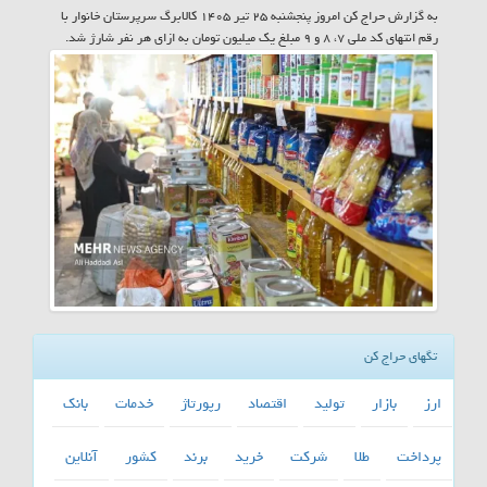
به گزارش حراج کن امروز پنجشنبه ۲۵ تیر ۱۴۰۵ کالابرگ سرپرستان خانوار با
رقم انتهای کد ملی ۷، ۸ و ۹ مبلغ یک میلیون تومان به ازای هر نفر شارژ شد.
تگهای حراج کن
ارز
بازار
تولید
اقتصاد
رپورتاژ
خدمات
بانك
پرداخت
طلا
شركت
خرید
برند
كشور
آنلاین