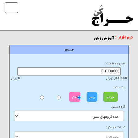
نرم افزار :
آموزش زبان
جستجو
محدوده قیمت:
1,000,000ریال
0 ریال
جنسیت:
هردو
پسر
دختر
گروه سنی:
نفرات بازیکن: