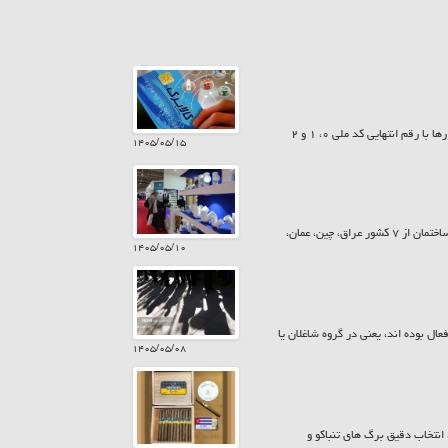
امروز پنجشنبه ۱۵ مرداد ۱۴۰۵ سیزدهمین مرحله شارژ کالابرگ انجام شد. به این ترتیب کمک معیشت خانوارها با رقم انتهایی کد ملی ۰، ۱ و ۲
۱۴۰۵/۰۵/۱۵
معاونت پشتیبانی و امور نمایشگاهی اتاق تعاون ایران، گفت: در بیست و ششمین نمایشگاه بین المللی صنعت ساختمان از ۷ کشور عراق، چین، عمان،
۱۴۰۵/۰۵/۱۰
یت ۱۵ ساله و بیش تر از نظر اقتصادی فعال بوده اند، یعنی در گروه شاغلان یا
۱۴۰۵/۰۵/۰۸
نتخاب دقیق برگ های تنباکو و