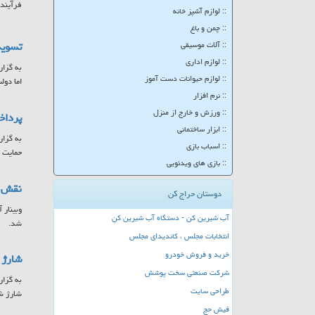
فرآینده
:: لوازم آشپز خانه
:: چمن و باغ
تسویه
:: آلات موسیقی
:: لوازم اداری
به گزار
:: لوازم حیوانات دست آموز
اما دولت موفق شد تا ۲۵ 
:: نرم افزار
:: ورزش و خارج از منزل
پرداخت ۷۸۵ میلیارد تومان به مادران 
:: ابزار ساختمانی
:: اسباب بازی
حمایت ا
:: بازی های ویدئویی
نقش س
دوستان حراج کن
وبینار 
آب شیرین کن - دستگاه آب شیرین کن
شد.
انتخابات مجلس ، کاندیدای مجلس
خرید و فروش خودرو
شارژ کا
شرکت صنعتی سخت پوشش
طراحی سایت
شارژ ش
فیش حج