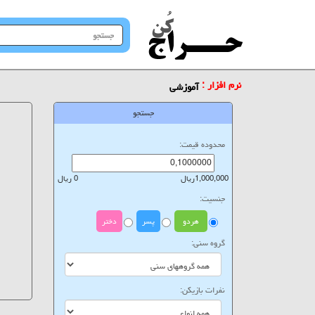
جستجو
در
سایت
نرم افزار :
آموزشی
جستجو
محدوده قیمت:
1,000,000ریال
0 ریال
جنسیت:
هردو
پسر
دختر
گروه سنی:
نفرات بازیکن: