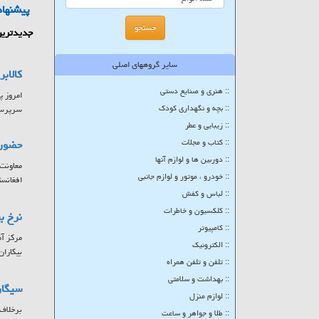
پیشنهاد
جدیدترین
سایر گروههای اصلی
کالاب
:: هنری و صنایع دستی
:: بچه و نگهداری کودک
سرپرستا
:: زیبایی و عطر
:: کتاب و مجلات
حضور ۷ کشور در بزرگترین پلتفرم تبادلات تجاری حوزه
:: دوربین ها و لوازم آنها
:: خودرو ، موتور و لوازم جانبی
افغانست
:: لباس و کفش
:: کلکسیون و خاطرات
نرخ بیکاری
:: کامپیوتر
:: الکترونیک
بیکاران
:: تلفن و تلفن همراه
:: بهداشت و سلامتی
سیگار
:: لوازم منزل
برخلاف 
:: طلا و جواهر و ساعت