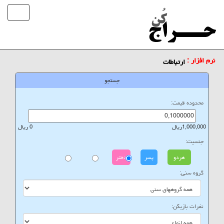
نرم افزار :
ارتباطات
جستجو
محدوده قیمت:
1,000,000ریال
0 ریال
جنسیت:
هردو
پسر
دختر
گروه سنی:
نفرات بازیکن: