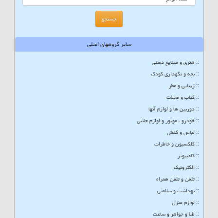
سایر گروههای اصلی
:: هنری و صنایع دستی
:: بچه و نگهداری کودک
:: زیبایی و عطر
:: کتاب و مجلات
:: دوربین ها و لوازم آنها
:: خودرو ، موتور و لوازم جانبی
:: لباس و کفش
:: کلکسیون و خاطرات
:: کامپیوتر
:: الکترونیک
:: تلفن و تلفن همراه
:: بهداشت و سلامتی
:: لوازم منزل
:: طلا و جواهر و ساعت