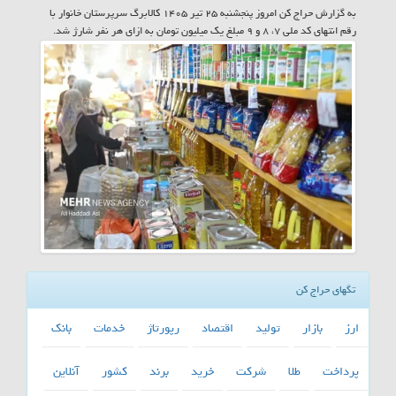
به گزارش حراج کن امروز پنجشنبه ۲۵ تیر ۱۴۰۵ کالابرگ سرپرستان خانوار با
رقم انتهای کد ملی ۷، ۸ و ۹ مبلغ یک میلیون تومان به ازای هر نفر شارژ شد.
تگهای حراج کن
ارز
بازار
تولید
اقتصاد
رپورتاژ
خدمات
بانك
پرداخت
طلا
شركت
خرید
برند
كشور
آنلاین