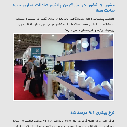
حضور ۷ کشور در بزرگترین پلتفرم تبادلات تجاری حوزه
ساخت وساز
معاونت پشتیبانی و امور نمایشگاهی اتاق تعاون ایران، گفت: در بیست و ششمین
نمایشگاه بین المللی صنعت ساختمان از ۷ کشور عراق، چین، عمان، افغانستان،
روسیه، ترکیه و تاجیکستان حضور دارند.
نرخ بیکاری ۹،۱ درصد شد
مرکز آمار ایران اعلام کرد: در بهار ۱۴۰۵، به میزان ۴۰.۷ درصد جمعیت ۱۵ ساله
و بیش تر از نظر اقتصادی فعال بوده اند، یعنی در گروه شاغلان یا بیکاران قرار