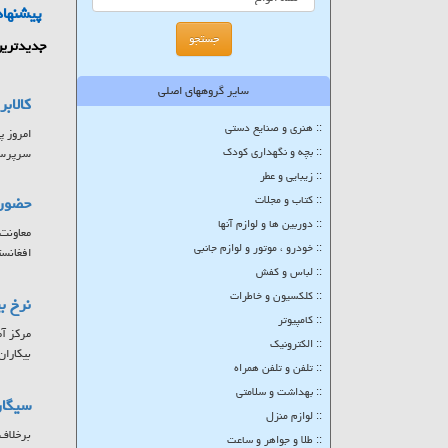
پیشنهاد
جدیدترین
سایر گروههای اصلی
کالاب
:: هنری و صنایع دستی
:: بچه و نگهداری کودک
سرپرستا
:: زیبایی و عطر
:: کتاب و مجلات
حضور ۷ کشور در بزرگترین پلتفرم تبادلات تجاری حوزه
:: دوربین ها و لوازم آنها
:: خودرو ، موتور و لوازم جانبی
افغانست
:: لباس و کفش
:: کلکسیون و خاطرات
نرخ بیکاری
:: کامپیوتر
:: الکترونیک
بیکاران
:: تلفن و تلفن همراه
:: بهداشت و سلامتی
سیگار
:: لوازم منزل
برخلاف 
:: طلا و جواهر و ساعت