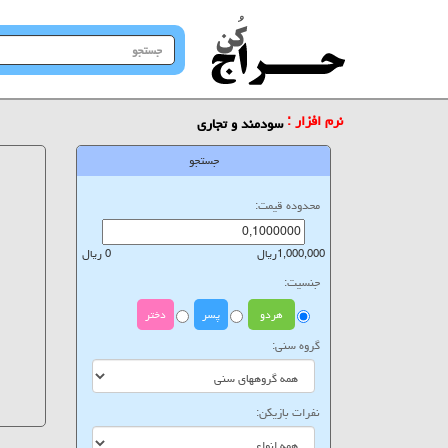
جستجو
در
سایت
نرم افزار :
سودمند و تجاری
جستجو
محدوده قیمت:
1,000,000ریال
0 ریال
جنسیت:
هردو
پسر
دختر
گروه سنی:
نفرات بازیکن: