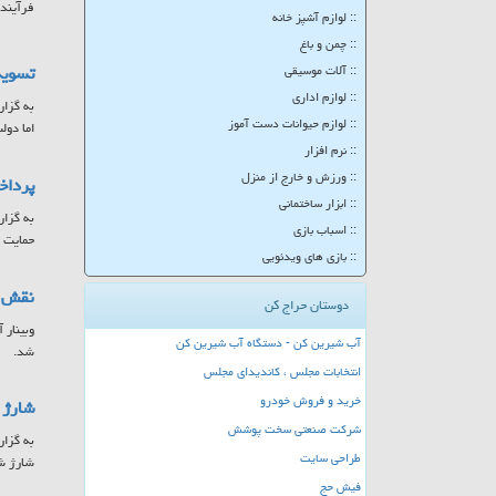
فرآینده
:: لوازم آشپز خانه
:: چمن و باغ
تسویه
:: آلات موسیقی
:: لوازم اداری
به گزار
:: لوازم حیوانات دست آموز
اما دولت موفق شد تا ۲۵ 
:: نرم افزار
:: ورزش و خارج از منزل
پرداخت ۷۸۵ میلیارد تومان به مادران 
:: ابزار ساختمانی
:: اسباب بازی
حمایت ا
:: بازی های ویدئویی
نقش س
دوستان حراج کن
وبینار 
آب شیرین کن - دستگاه آب شیرین کن
شد.
انتخابات مجلس ، کاندیدای مجلس
خرید و فروش خودرو
شارژ کا
شرکت صنعتی سخت پوشش
طراحی سایت
شارژ ش
فیش حج