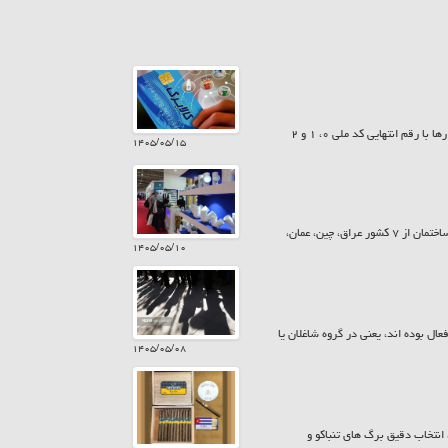
امروز پنجشنبه ۱۵ مرداد ۱۴۰۵ سیزدهمین مرحله شارژ کالابرگ انجام شد. به این ترتیب کمک معیشت خانوارها با رقم انتهایی کد ملی ۰، ۱ و ۲
۱۴۰۵/۰۵/۱۵
معاونت پشتیبانی و امور نمایشگاهی اتاق تعاون ایران، گفت: در بیست و ششمین نمایشگاه بین المللی صنعت ساختمان از ۷ کشور عراق، چین، عمان،
۱۴۰۵/۰۵/۱۰
یت ۱۵ ساله و بیش تر از نظر اقتصادی فعال بوده اند، یعنی در گروه شاغلان یا
۱۴۰۵/۰۵/۰۸
نتخاب دقیق برگ های تنباکو و