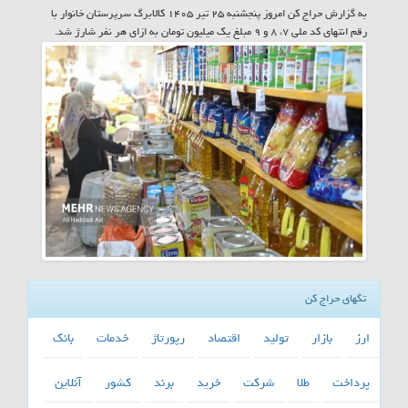
به گزارش حراج کن امروز پنجشنبه ۲۵ تیر ۱۴۰۵ کالابرگ سرپرستان خانوار با
رقم انتهای کد ملی ۷، ۸ و ۹ مبلغ یک میلیون تومان به ازای هر نفر شارژ شد.
تگهای حراج کن
ارز
بازار
تولید
اقتصاد
رپورتاژ
خدمات
بانك
پرداخت
طلا
شركت
خرید
برند
كشور
آنلاین