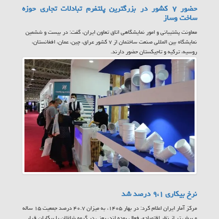
حضور ۷ کشور در بزرگترین پلتفرم تبادلات تجاری حوزه
ساخت وساز
معاونت پشتیبانی و امور نمایشگاهی اتاق تعاون ایران، گفت: در بیست و ششمین
نمایشگاه بین المللی صنعت ساختمان از ۷ کشور عراق، چین، عمان، افغانستان،
روسیه، ترکیه و تاجیکستان حضور دارند.
نرخ بیکاری ۹،۱ درصد شد
مرکز آمار ایران اعلام کرد: در بهار ۱۴۰۵، به میزان ۴۰.۷ درصد جمعیت ۱۵ ساله
و بیش تر از نظر اقتصادی فعال بوده اند، یعنی در گروه شاغلان یا بیکاران قرار