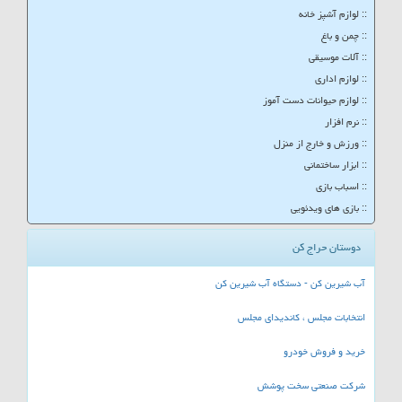
:: لوازم آشپز خانه
:: چمن و باغ
:: آلات موسیقی
:: لوازم اداری
:: لوازم حیوانات دست آموز
:: نرم افزار
:: ورزش و خارج از منزل
:: ابزار ساختمانی
:: اسباب بازی
:: بازی های ویدئویی
دوستان حراج کن
آب شیرین کن - دستگاه آب شیرین کن
انتخابات مجلس ، کاندیدای مجلس
خرید و فروش خودرو
شرکت صنعتی سخت پوشش