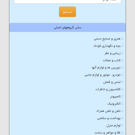
سایر گروههای اصلی
:: هنری و صنایع دستی
:: بچه و نگهداری کودک
:: زیبایی و عطر
:: کتاب و مجلات
:: دوربین ها و لوازم آنها
:: خودرو ، موتور و لوازم جانبی
:: لباس و کفش
:: کلکسیون و خاطرات
:: کامپیوتر
:: الکترونیک
:: تلفن و تلفن همراه
:: بهداشت و سلامتی
:: لوازم منزل
:: طلا و جواهر و ساعت