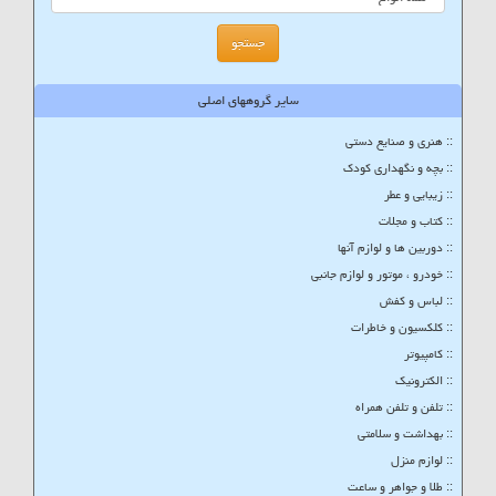
سایر گروههای اصلی
:: هنری و صنایع دستی
:: بچه و نگهداری کودک
:: زیبایی و عطر
:: کتاب و مجلات
:: دوربین ها و لوازم آنها
:: خودرو ، موتور و لوازم جانبی
:: لباس و کفش
:: کلکسیون و خاطرات
:: کامپیوتر
:: الکترونیک
:: تلفن و تلفن همراه
:: بهداشت و سلامتی
:: لوازم منزل
:: طلا و جواهر و ساعت