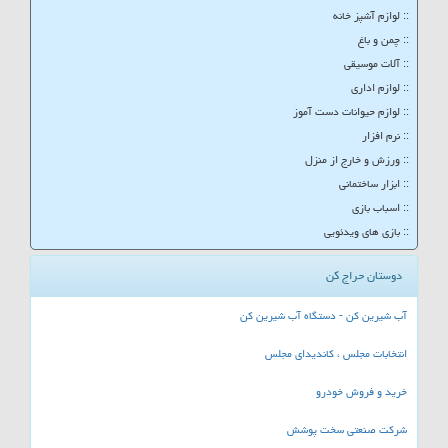
:: لوازم آشپز خانه
:: چمن و باغ
:: آلات موسیقی
:: لوازم اداری
:: لوازم حیوانات دست آموز
:: نرم افزار
:: ورزش و خارج از منزل
:: ابزار ساختمانی
:: اسباب بازی
:: بازی های ویدئویی
دوستان حراج کن
آب شیرین کن - دستگاه آب شیرین کن
انتخابات مجلس ، کاندیدای مجلس
خرید و فروش خودرو
شرکت صنعتی سخت پوشش