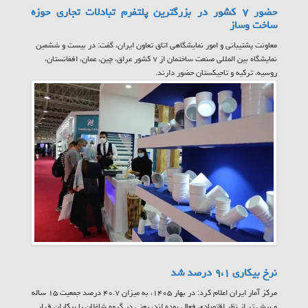
حضور ۷ کشور در بزرگترین پلتفرم تبادلات تجاری حوزه
ساخت وساز
معاونت پشتیبانی و امور نمایشگاهی اتاق تعاون ایران، گفت: در بیست و ششمین
نمایشگاه بین المللی صنعت ساختمان از ۷ کشور عراق، چین، عمان، افغانستان،
روسیه، ترکیه و تاجیکستان حضور دارند.
نرخ بیکاری ۹،۱ درصد شد
مرکز آمار ایران اعلام کرد: در بهار ۱۴۰۵، به میزان ۴۰.۷ درصد جمعیت ۱۵ ساله
و بیش تر از نظر اقتصادی فعال بوده اند، یعنی در گروه شاغلان یا بیکاران قرار