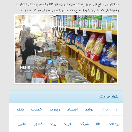
به گزارش حراج کن امروز پنجشنبه ۲۵ تیر ۱۴۰۵ کالابرگ سرپرستان خانوار با
رقم انتهای کد ملی ۷، ۸ و ۹ مبلغ یک میلیون تومان به ازای هر نفر شارژ شد.
تگهای حراج کن
ارز
بازار
تولید
اقتصاد
رپورتاژ
خدمات
بانك
پرداخت
طلا
شركت
خرید
برند
كشور
آنلاین