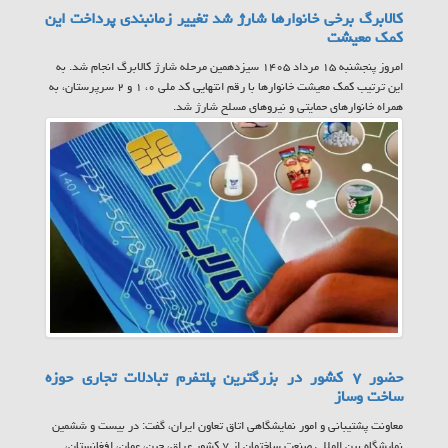
کالابرگ برخی خانوارها شارژ شد تغییر زمانبندی پرداخت این
کمک معیشت
امروز پنجشنبه ۱۵ مرداد ۱۴۰۵ سیزدهمین مرحله شارژ کالابرگ انجام شد. به
این ترتیب کمک معیشت خانوارها با رقم انتهایی کد ملی ۰، ۱ و ۲ سرپرستان، به
همراه خانوارهای حمایتی و نیروهای مسلح شارژ شد.
حضور ۷ کشور در بزرگترین پلتفرم تبادلات تجاری حوزه
ساخت وساز
معاونت پشتیبانی و امور نمایشگاهی اتاق تعاون ایران، گفت: در بیست و ششمین
نمایشگاه بین المللی صنعت ساختمان از ۷ کشور عراق، چین، عمان، افغانستان،