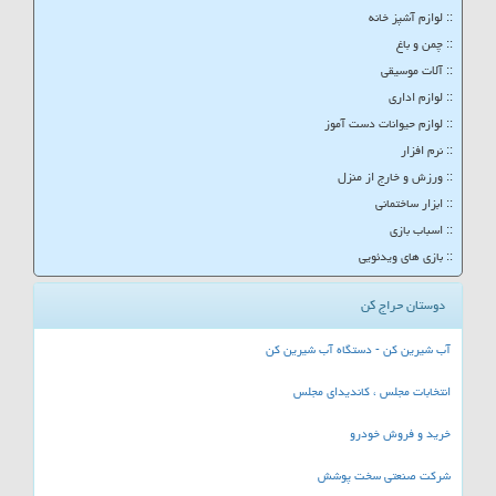
:: لوازم آشپز خانه
:: چمن و باغ
:: آلات موسیقی
:: لوازم اداری
:: لوازم حیوانات دست آموز
:: نرم افزار
:: ورزش و خارج از منزل
:: ابزار ساختمانی
:: اسباب بازی
:: بازی های ویدئویی
دوستان حراج کن
آب شیرین کن - دستگاه آب شیرین کن
انتخابات مجلس ، کاندیدای مجلس
خرید و فروش خودرو
شرکت صنعتی سخت پوشش