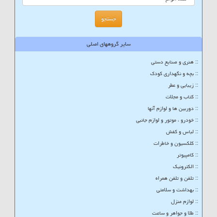
سایر گروههای اصلی
:: هنری و صنایع دستی
:: بچه و نگهداری کودک
:: زیبایی و عطر
:: کتاب و مجلات
:: دوربین ها و لوازم آنها
:: خودرو ، موتور و لوازم جانبی
:: لباس و کفش
:: کلکسیون و خاطرات
:: کامپیوتر
:: الکترونیک
:: تلفن و تلفن همراه
:: بهداشت و سلامتی
:: لوازم منزل
:: طلا و جواهر و ساعت