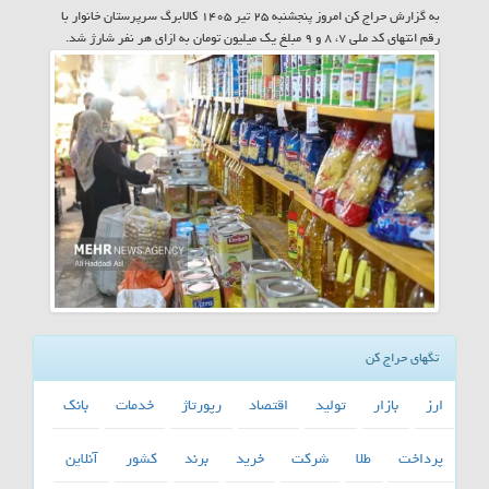
به گزارش حراج کن امروز پنجشنبه ۲۵ تیر ۱۴۰۵ کالابرگ سرپرستان خانوار با
رقم انتهای کد ملی ۷، ۸ و ۹ مبلغ یک میلیون تومان به ازای هر نفر شارژ شد.
تگهای حراج کن
ارز
بازار
تولید
اقتصاد
رپورتاژ
خدمات
بانك
پرداخت
طلا
شركت
خرید
برند
كشور
آنلاین