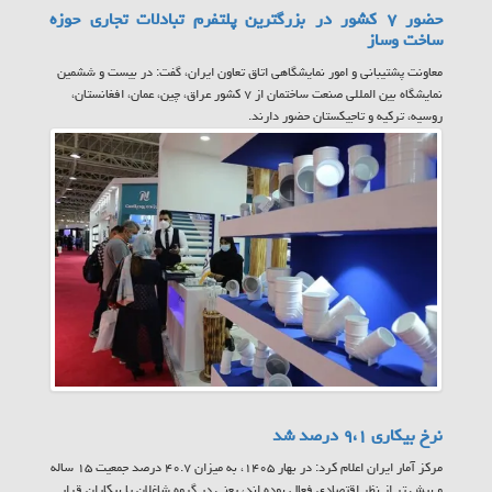
حضور ۷ کشور در بزرگترین پلتفرم تبادلات تجاری حوزه
ساخت وساز
معاونت پشتیبانی و امور نمایشگاهی اتاق تعاون ایران، گفت: در بیست و ششمین
نمایشگاه بین المللی صنعت ساختمان از ۷ کشور عراق، چین، عمان، افغانستان،
روسیه، ترکیه و تاجیکستان حضور دارند.
نرخ بیکاری ۹،۱ درصد شد
مرکز آمار ایران اعلام کرد: در بهار ۱۴۰۵، به میزان ۴۰.۷ درصد جمعیت ۱۵ ساله
و بیش تر از نظر اقتصادی فعال بوده اند، یعنی در گروه شاغلان یا بیکاران قرار