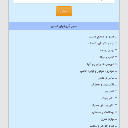
سایر گروههای اصلی
:: هنری و صنایع دستی
:: بچه و نگهداری کودک
:: زیبایی و عطر
:: کتاب و مجلات
:: دوربین ها و لوازم آنها
:: خودرو ، موتور و لوازم جانبی
:: لباس و کفش
:: کلکسیون و خاطرات
:: کامپیوتر
:: الکترونیک
:: تلفن و تلفن همراه
:: بهداشت و سلامتی
:: لوازم منزل
:: طلا و جواهر و ساعت