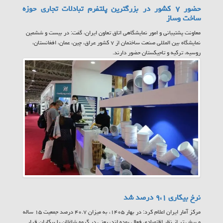
حضور ۷ کشور در بزرگترین پلتفرم تبادلات تجاری حوزه
ساخت وساز
معاونت پشتیبانی و امور نمایشگاهی اتاق تعاون ایران، گفت: در بیست و ششمین
نمایشگاه بین المللی صنعت ساختمان از ۷ کشور عراق، چین، عمان، افغانستان،
روسیه، ترکیه و تاجیکستان حضور دارند.
نرخ بیکاری ۹،۱ درصد شد
مرکز آمار ایران اعلام کرد: در بهار ۱۴۰۵، به میزان ۴۰.۷ درصد جمعیت ۱۵ ساله
و بیش تر از نظر اقتصادی فعال بوده اند، یعنی در گروه شاغلان یا بیکاران قرار