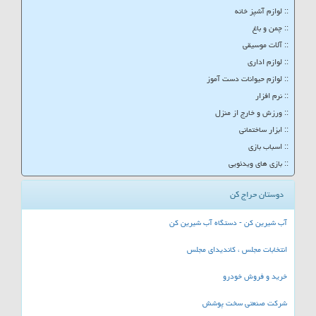
:: لوازم آشپز خانه
:: چمن و باغ
:: آلات موسیقی
:: لوازم اداری
:: لوازم حیوانات دست آموز
:: نرم افزار
:: ورزش و خارج از منزل
:: ابزار ساختمانی
:: اسباب بازی
:: بازی های ویدئویی
دوستان حراج کن
آب شیرین کن - دستگاه آب شیرین کن
انتخابات مجلس ، کاندیدای مجلس
خرید و فروش خودرو
شرکت صنعتی سخت پوشش