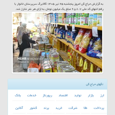
به گزارش حراج کن امروز پنجشنبه ۲۵ تیر ۱۴۰۵ کالابرگ سرپرستان خانوار با
رقم انتهای کد ملی ۷، ۸ و ۹ مبلغ یک میلیون تومان به ازای هر نفر شارژ شد.
تگهای حراج کن
ارز
بازار
تولید
اقتصاد
رپورتاژ
خدمات
بانك
پرداخت
طلا
شركت
خرید
برند
كشور
آنلاین