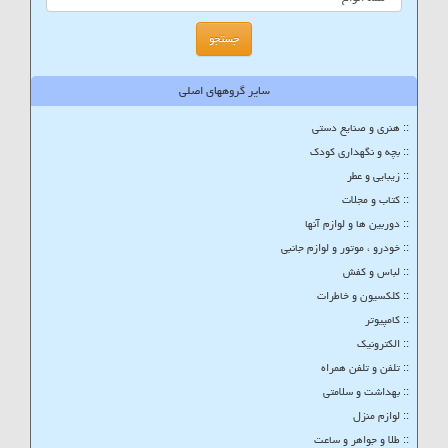
سایر گروههای اصلی
:: هنری و صنایع دستی
:: بچه و نگهداری کودک
:: زیبایی و عطر
:: کتاب و مجلات
:: دوربین ها و لوازم آنها
:: خودرو ، موتور و لوازم جانبی
:: لباس و کفش
:: کلکسیون و خاطرات
:: کامپیوتر
:: الکترونیک
:: تلفن و تلفن همراه
:: بهداشت و سلامتی
:: لوازم منزل
:: طلا و جواهر و ساعت