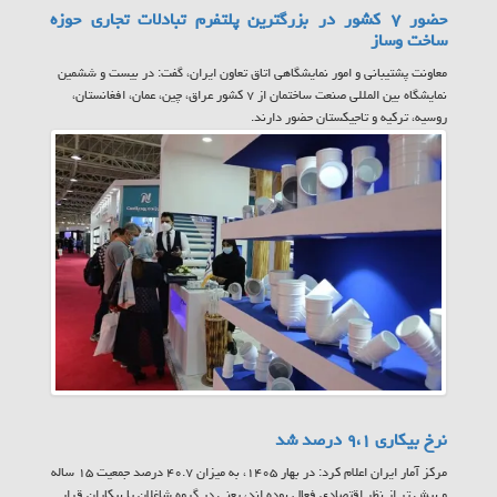
حضور ۷ کشور در بزرگترین پلتفرم تبادلات تجاری حوزه
ساخت وساز
معاونت پشتیبانی و امور نمایشگاهی اتاق تعاون ایران، گفت: در بیست و ششمین
نمایشگاه بین المللی صنعت ساختمان از ۷ کشور عراق، چین، عمان، افغانستان،
روسیه، ترکیه و تاجیکستان حضور دارند.
نرخ بیکاری ۹،۱ درصد شد
مرکز آمار ایران اعلام کرد: در بهار ۱۴۰۵، به میزان ۴۰.۷ درصد جمعیت ۱۵ ساله
و بیش تر از نظر اقتصادی فعال بوده اند، یعنی در گروه شاغلان یا بیکاران قرار