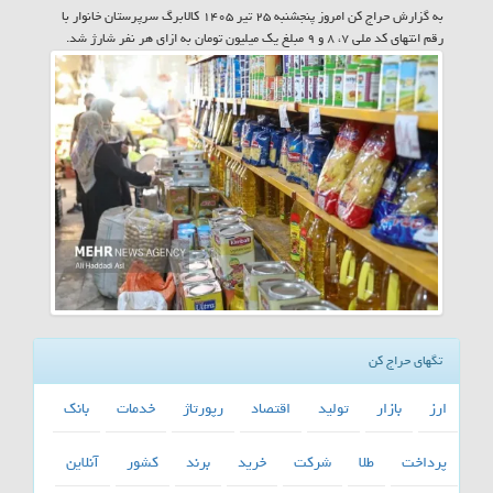
به گزارش حراج کن امروز پنجشنبه ۲۵ تیر ۱۴۰۵ کالابرگ سرپرستان خانوار با
رقم انتهای کد ملی ۷، ۸ و ۹ مبلغ یک میلیون تومان به ازای هر نفر شارژ شد.
تگهای حراج کن
ارز
بازار
تولید
اقتصاد
رپورتاژ
خدمات
بانك
پرداخت
طلا
شركت
خرید
برند
كشور
آنلاین