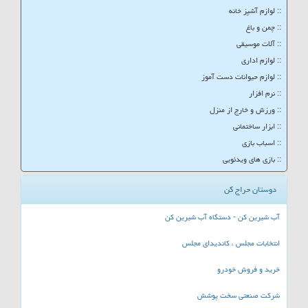
:: لوازم آشپز خانه
:: چمن و باغ
:: آلات موسیقی
:: لوازم اداری
:: لوازم حیوانات دست آموز
:: نرم افزار
:: ورزش و خارج از منزل
:: ابزار ساختمانی
:: اسباب بازی
:: بازی های ویدئویی
دوستان حراج کن
آب شیرین کن - دستگاه آب شیرین کن
انتخابات مجلس ، کاندیدای مجلس
خرید و فروش خودرو
شرکت صنعتی سخت پوشش