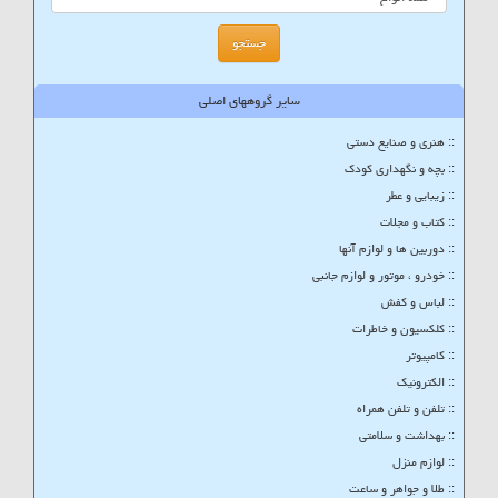
سایر گروههای اصلی
:: هنری و صنایع دستی
:: بچه و نگهداری کودک
:: زیبایی و عطر
:: کتاب و مجلات
:: دوربین ها و لوازم آنها
:: خودرو ، موتور و لوازم جانبی
:: لباس و کفش
:: کلکسیون و خاطرات
:: کامپیوتر
:: الکترونیک
:: تلفن و تلفن همراه
:: بهداشت و سلامتی
:: لوازم منزل
:: طلا و جواهر و ساعت