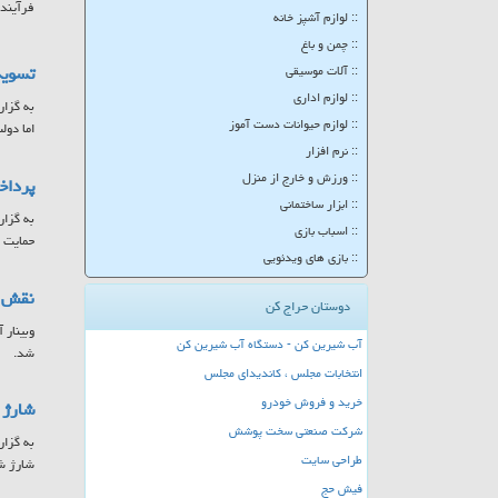
فرآینده
:: لوازم آشپز خانه
:: چمن و باغ
تسویه
:: آلات موسیقی
:: لوازم اداری
به گزار
:: لوازم حیوانات دست آموز
اما دولت موفق شد تا ۲۵ 
:: نرم افزار
:: ورزش و خارج از منزل
پرداخت ۷۸۵ میلیارد تومان به مادران 
:: ابزار ساختمانی
:: اسباب بازی
حمایت ا
:: بازی های ویدئویی
نقش س
دوستان حراج کن
وبینار 
آب شیرین کن - دستگاه آب شیرین کن
شد.
انتخابات مجلس ، کاندیدای مجلس
خرید و فروش خودرو
شارژ کا
شرکت صنعتی سخت پوشش
طراحی سایت
شارژ ش
فیش حج