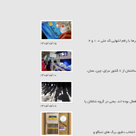
امروز پنجشنبه ۱۵ مرداد ۱۴۰۵ سیزدهمین مرحله شارژ کالابرگ انجام شد. به این ترتیب کمک معیشت خانوارها با رقم انتهایی کد ملی ۰، ۱ و ۲
۱۴۰۵/۰۵/۱۵
معاونت پشتیبانی و امور نمایشگاهی اتاق تعاون ایران، گفت: در بیست و ششمین نمایشگاه بین المللی صنعت ساختمان از ۷ کشور عراق، چین، عمان،
۱۴۰۵/۰۵/۱۰
یت ۱۵ ساله و بیش تر از نظر اقتصادی فعال بوده اند، یعنی در گروه شاغلان یا
۱۴۰۵/۰۵/۰۸
نتخاب دقیق برگ های تنباکو و