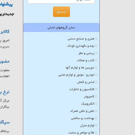
پیشنهاد
جدیدترین
سایر گروههای اصلی
کالاب
:: هنری و صنایع دستی
:: بچه و نگهداری کودک
سرپرستا
:: زیبایی و عطر
:: کتاب و مجلات
حضور ۷ کشور در بزرگترین پلتفرم تبادلات تجاری حوزه
:: دوربین ها و لوازم آنها
:: خودرو ، موتور و لوازم جانبی
افغانست
:: لباس و کفش
:: کلکسیون و خاطرات
نرخ بیکاری
:: کامپیوتر
:: الکترونیک
بیکاران
:: تلفن و تلفن همراه
:: بهداشت و سلامتی
سیگار
:: لوازم منزل
برخلاف 
:: طلا و جواهر و ساعت