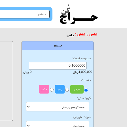
جستجو
در
سایت
لباس و کفش :
دامن
جستجو
محدوده قیمت:
1,000,000ریال
0 ریال
جنسیت:
هردو
پسر
دختر
گروه سنی:
نفرات بازیکن: