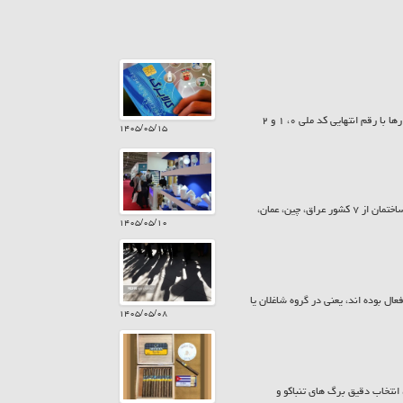
امروز پنجشنبه ۱۵ مرداد ۱۴۰۵ سیزدهمین مرحله شارژ کالابرگ انجام شد. به این ترتیب کمک معیشت خانوارها با رقم انتهایی کد ملی ۰، ۱ و ۲
۱۴۰۵/۰۵/۱۵
معاونت پشتیبانی و امور نمایشگاهی اتاق تعاون ایران، گفت: در بیست و ششمین نمایشگاه بین المللی صنعت ساختمان از ۷ کشور عراق، چین، عمان،
۱۴۰۵/۰۵/۱۰
یت ۱۵ ساله و بیش تر از نظر اقتصادی فعال بوده اند، یعنی در گروه شاغلان یا
۱۴۰۵/۰۵/۰۸
نتخاب دقیق برگ های تنباکو و