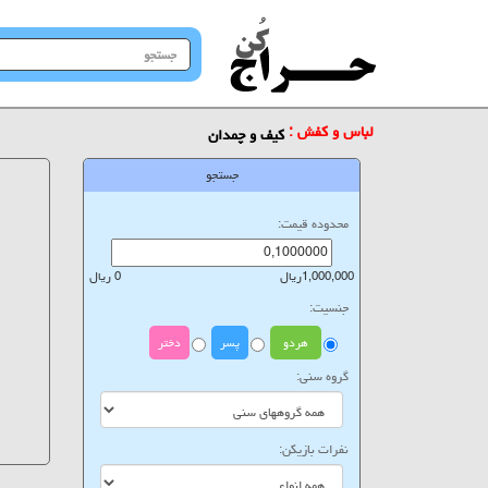
جستجو
در
سایت
لباس و کفش :
کیف و چمدان
جستجو
محدوده قیمت:
1,000,000ریال
0 ریال
جنسیت:
هردو
پسر
دختر
گروه سنی:
نفرات بازیکن: