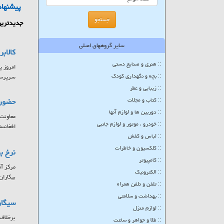
پیشنهاد
جدیدترین
سایر گروههای اصلی
کالاب
:: هنری و صنایع دستی
:: بچه و نگهداری کودک
سرپرستا
:: زیبایی و عطر
:: کتاب و مجلات
حضور ۷ کشور در بزرگترین پلتفرم تبادلات تجاری حوزه
:: دوربین ها و لوازم آنها
:: خودرو ، موتور و لوازم جانبی
افغانست
:: لباس و کفش
:: کلکسیون و خاطرات
نرخ بیکاری
:: کامپیوتر
:: الکترونیک
بیکاران
:: تلفن و تلفن همراه
:: بهداشت و سلامتی
سیگار
:: لوازم منزل
برخلاف 
:: طلا و جواهر و ساعت