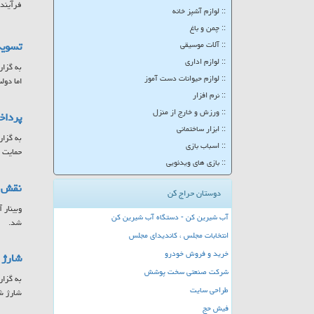
فرآینده
:: لوازم آشپز خانه
:: چمن و باغ
تسویه
:: آلات موسیقی
:: لوازم اداری
به گزار
:: لوازم حیوانات دست آموز
اما دولت موفق شد تا ۲۵ 
:: نرم افزار
:: ورزش و خارج از منزل
پرداخت ۷۸۵ میلیارد تومان به مادران 
:: ابزار ساختمانی
:: اسباب بازی
حمایت ا
:: بازی های ویدئویی
نقش س
دوستان حراج کن
وبینار 
آب شیرین کن - دستگاه آب شیرین کن
شد.
انتخابات مجلس ، کاندیدای مجلس
خرید و فروش خودرو
شارژ کا
شرکت صنعتی سخت پوشش
طراحی سایت
شارژ ش
فیش حج