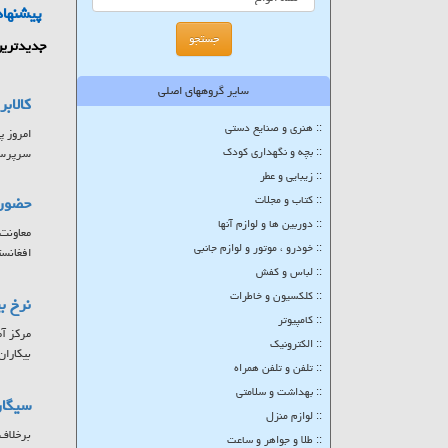
پیشنهاد
جدیدترین
سایر گروههای اصلی
کالاب
:: هنری و صنایع دستی
:: بچه و نگهداری کودک
سرپرستا
:: زیبایی و عطر
:: کتاب و مجلات
حضور ۷ کشور در بزرگترین پلتفرم تبادلات تجاری حوزه
:: دوربین ها و لوازم آنها
:: خودرو ، موتور و لوازم جانبی
افغانست
:: لباس و کفش
:: کلکسیون و خاطرات
نرخ بیکاری
:: کامپیوتر
:: الکترونیک
بیکاران
:: تلفن و تلفن همراه
:: بهداشت و سلامتی
سیگار
:: لوازم منزل
برخلاف 
:: طلا و جواهر و ساعت