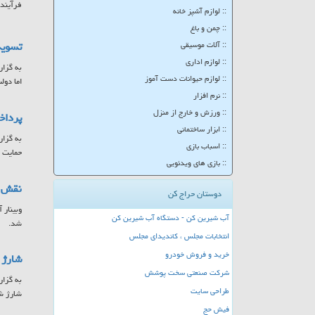
فرآینده
:: لوازم آشپز خانه
:: چمن و باغ
تسویه
:: آلات موسیقی
:: لوازم اداری
به گزار
:: لوازم حیوانات دست آموز
اما دولت موفق شد تا ۲۵ 
:: نرم افزار
:: ورزش و خارج از منزل
پرداخت ۷۸۵ میلیارد تومان به مادران 
:: ابزار ساختمانی
:: اسباب بازی
حمایت ا
:: بازی های ویدئویی
نقش س
دوستان حراج کن
وبینار 
آب شیرین کن - دستگاه آب شیرین کن
شد.
انتخابات مجلس ، کاندیدای مجلس
خرید و فروش خودرو
شارژ کا
شرکت صنعتی سخت پوشش
طراحی سایت
شارژ ش
فیش حج