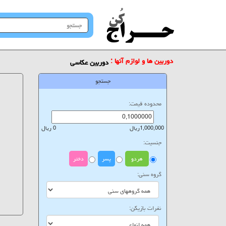
جستجو
در
سایت
دوربین ها و لوازم آنها :
دوربین عکاسی
جستجو
محدوده قیمت:
1,000,000ریال
0 ریال
جنسیت:
هردو
پسر
دختر
گروه سنی:
نفرات بازیکن: