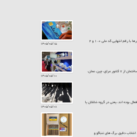
امروز پنجشنبه ۱۵ مرداد ۱۴۰۵ سیزدهمین مرحله شارژ کالابرگ انجام شد. به این ترتیب کمک معیشت خانوارها با رقم انتهایی کد ملی ۰، ۱ و ۲
۱۴۰۵/۰۵/۱۵
معاونت پشتیبانی و امور نمایشگاهی اتاق تعاون ایران، گفت: در بیست و ششمین نمایشگاه بین المللی صنعت ساختمان از ۷ کشور عراق، چین، عمان،
۱۴۰۵/۰۵/۱۰
یت ۱۵ ساله و بیش تر از نظر اقتصادی فعال بوده اند، یعنی در گروه شاغلان یا
۱۴۰۵/۰۵/۰۸
نتخاب دقیق برگ های تنباکو و