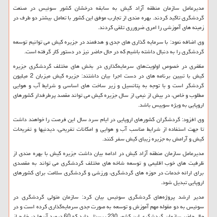
مدیرعامل سازمان منطقه آزاد کیش به سابقه درخشان کشور سوئیس در صنعت
گردشگری تاکید کردند. بهره مندی از تجارب موفق این کشور با تعامل بیشتر دو طرف در
زمینه های آموزشی را امری ضرورری تلقی کردند.
وی اضافه نمود: با سرمايه گذارى هاى جدى و هدفمند در جزيره كيش می توانیم توسعه
گردشگرى را به دنبال داشته باشیم که در حال حاضر نیز در دستور کار گرفته است.
مظفری در خصوص اولویت‌های سرمایه‌گذاری در بخش های مختلف گردشگری جزیره
کیش با تبيين برنامه های در دست اجرا بیان داشتند: جزیره کیش میزبان 2 میلیون
گردشگر است و با توجه به پتانسیل و زیر ساخت های اساسی و شرایط آب و هوایی
مطلوب و خاص، در بیش از نیمی از سال جزیره کیش می تواند مقصد پرطرفدار کشورهای
اروپایی به ویژه سوییس باشد.
وي افزود: گردشگران کشورهای اروپايی در ایام سرد سال این فرصت را خواهند داشت
تا جهت استفاده از شرایط مناسب آب و هوایی و امکانات تفریحی، دیدنیها و تفریحات
کیش و آرامش به جزیره زیبای کیش سفر کنند.
مدیرعامل سازمان منطقه آزاد کیش در ادامه بیان داشت جزیره کیش با بهره مندی از
ظرفیت های خوب اقلیمی و توسعه شاخه های مختلف گردشگری مى تواند به مقصدی
برای ارائه خدمات در حوزه های گردشگری، ورزشی و گردشگری سلامت برای کشورهای
اروپایی تبدیل شود.
مدیر ارشد پروژه‌های گردشگری سوئیس بیان کرد: سازمان متولی گردشگری در
سوئیس به دو مقوله مهم آموزش و توسعه به ‌صورت جدی سرمایه‌گذاری کرده است و در
حال حاضر سازمان گردشگری این کشور 230 پرسنل دارد که 60 درصد آن‌ها در خارج از