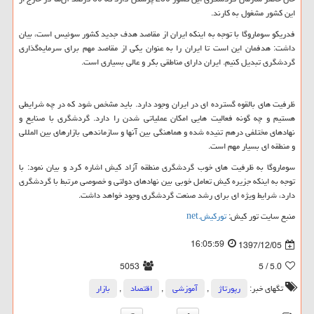
این کشور مشغول به کارند.
فدریکو سوماروگا با توجه به اینکه ایران از مقاصد هدف جدید کشور سوئیس است، بیان
داشت: هدفمان این است تا ایران را به عنوان یکی از مقاصد مهم برای سرمایه‌گذاری
گردشگری تبدیل کنیم. ایران دارای مناطقی بکر و عالی بسیاری است.
ظرفیت های بالقوه گسترده ای در ایران وجود دارد. باید مشخص شود که در چه شرایطی
هستیم و چه گونه فعالیت هایی امکان عملیاتی شدن را دارد. گردشگری با صنایع و
نهادهای مختلفی درهم تنیده شده و هماهنگی بین آنها و سازماندهی بازارهای بین المللی
و منطقه ای بسیار مهم است.
سوماروگا به ظرفیت های خوب گردشگری منطقه آزاد کیش اشاره کرد و بیان نمود: با
توجه به اینکه جزیره کیش تعامل خوبی بین نهادهای دولتی و خصوصی مرتبط با گردشگری
دارد، شرایط ویژه ای برای رشد صنعت گردشگری وجود خواهد داشت.
منبع سایت تور کیش:
تورکيش.
net
16:05:59
1397/12/05
5053
/ 5
5.0
تگهای خبر:
رپورتاژ
,
آموزشی
,
اقتصاد
,
بازار