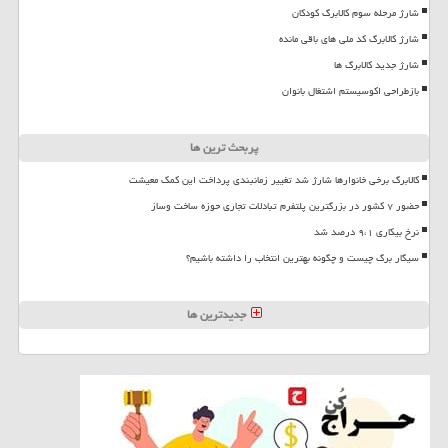
شارژ مرحله سوم کالابرگ کودکان
شارژ کالابرگ کد ملی های باقی مانده
شارژ جدید کالابرگ ها
بازطراحی اکوسیستم اشتغال بانوان
پربحث ترین ها
کالابرگ برخی خانوارها شارژ شد تغییر زمانبندی پرداخت این کمک معیشت
حضور ۷ کشور در بزرگترین پلتفرم تبادلات تجاری حوزه ساخت وساز
نرخ بیکاری ۹،۱ درصد شد
سیگار برگ چیست و چگونه بهترین انتخاب را داشته باشیم؟
جدیدترین ها