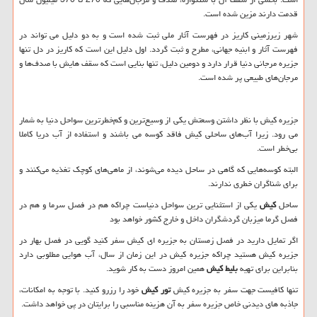
قدمت دارند مزین شده است.
شهر زیرزمینی کاریز در فهرست آثار ملی ثبت شده است و به دو دلیل می تواند در
فهرست آثار و ابنیه جهانی، مطرح و ثبت گردد. اول دلیل این است که کاریز در دل تنها
جزیره مرجانی دنیا قرار دارد و دومین دلیل، تنها بنایی است که سقف هایش با صدف‌ها و
مرجان‌های طبیعی پر شده است.
جزیره کیش با نظر داشتن وسعتش یکی از وسیع‌ترین و کم‌خطرترین سواحل دنیا به شمار
می رود. زیرا آب‌های ساحلی کیش فاقد کوسه می باشند و استفاده از آب دریا کاملا
بی‌خطر است.
البته کوسه‌هایی که گاهی در ساحل دیده می‌شوند، از ماهی‌های کوچک تغذیه می‌کنند و
برای شناگران خطری ندارند.
ساحل
کیش
یکی از استثنایی ترین سواحل دنیاست چراکه هم در فصل سرما و هم در
فصل گرما میزبان گردشگران داخل و خارج کشور خواهد بود
اگر تمایل دارید در فصل زمستان به جزیره ای کیش سفر کنید گویی در فصل بهار در
جزیره کیش هستید چراکه جزیره کیش در این زمان از سال، آب هوایی مطلوبی دارد
بنابراین برای تهیه
بلیط کیش
همین امروز دست به کار شوید.
تنها کافیست جهت سفر به جزیره کیش
تور کیش
خود را رزرو کنید. با توجه به امکانات،
جاذبه های دیدنی خاص جزیره سفر به آن هزینه مناسبی را برایتان در پی خواهد داشت.