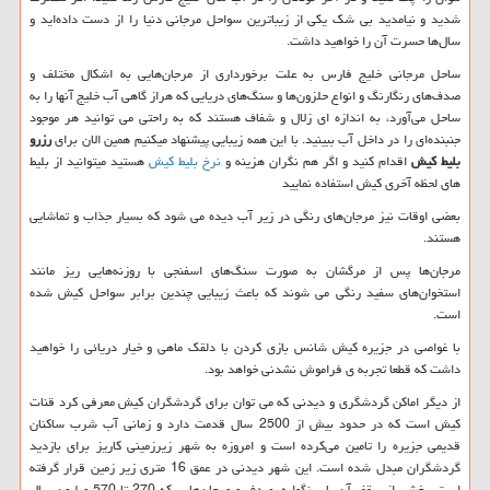
شدید و نیامدید بی شک یکی از زیباترین سواحل مرجانی دنیا را از دست داده‌اید و
سال‌ها حسرت آن را خواهید داشت.
ساحل مرجانی خلیج فارس به علت برخورداری از مرجان‌هایی به اشکال مختلف و
صدف‌های رنگارنگ و انواع حلزون‌ها و سنگ‌های دریایی که هراز گاهی آب خلیج آنها را به
ساحل می‌آورد، به اندازه ای زلال و شفاف هستند که به راحتی می توانید هر موجود
جنبنده‌ای را در داخل آب ببینید. با این همه زیبایی پیشنهاد میکنیم همین الان برای
رزرو
بلیط کیش
اقدام کنید و اگر هم نگران هزینه و
نرخ بلیط کیش
هستید میتوانید از بلیط
های لحظه آخری کیش استفاده نمایید
بعضی اوقات نیز مرجان‌های رنگی در زیر آب دیده می شود که بسیار جذاب و تماشایی
هستند.
مرجان‌ها پس از مرگشان به صورت سنگ‌های اسفنجی با روزنه‌هایی ریز مانند
استخوان‌های سفید رنگی می شوند که باعث زیبایی چندین برابر سواحل کیش شده
است.
با غواصی در جزیره کیش شانس بازی کردن با دلقک ماهی و خیار دریائی را خواهید
داشت که قطعا تجربه ی فراموش نشدنی خواهد بود.
از دیگر اماکن گردشگری و دیدنی که می توان برای گردشگران کیش معرفی کرد قنات
کیش است که در حدود بیش از 2500 سال قدمت دارد و زمانی آب شرب ساکنان
قدیمی جزیره را تامین می‌کرده است و امروزه به شهر زیرزمینی کاریز برای بازدید
گردشگران مبدل شده است. این شهر دیدنی در عمق 16 متری زیر زمین قرار گرفته
است. بخشی از سقف آن با سنگواره، صدف و مرجان‌هایی که 270 تا 570 میلیون سال