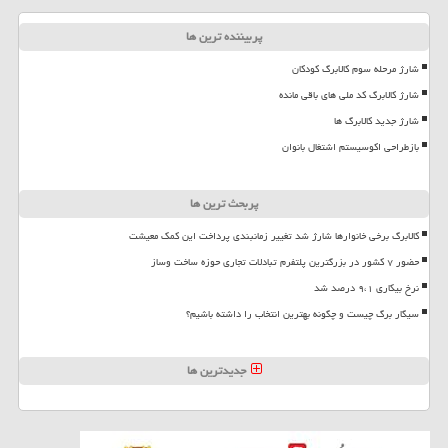
پربیننده ترین ها
شارژ مرحله سوم کالابرگ کودکان
شارژ کالابرگ کد ملی های باقی مانده
شارژ جدید کالابرگ ها
بازطراحی اکوسیستم اشتغال بانوان
پربحث ترین ها
کالابرگ برخی خانوارها شارژ شد تغییر زمانبندی پرداخت این کمک معیشت
حضور ۷ کشور در بزرگترین پلتفرم تبادلات تجاری حوزه ساخت وساز
نرخ بیکاری ۹،۱ درصد شد
سیگار برگ چیست و چگونه بهترین انتخاب را داشته باشیم؟
جدیدترین ها