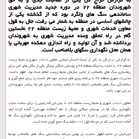
شهروندان منطقه ۲۲ در دوره جدید مدیریت شهری
ساماندهی سگ های ولگرد بود كه از گذشته یكی از
چالشهای اساسی در منطقه به شمار می رفت، حال به قول
معاون خدمات شهری و محیط زیست منطقه ۲۲ نخستین
گام در راه تحقق وعده مدیریت شهری به شهروندان
برداشته شد و آن تولید و راه اندازی دهكده مهربانی یا
همان محل نگهداری سگهای بلاصاحب است.
به گزارش
حراج
كن به نقل از ایسنا، احسان صفایی معاون
خدمات
شهری و محیط زیست
منطقه ۲۲، با اشاره به اینكه منطقه ۲۲ و بوستان جنگلی چیتگر یكی از مكان های امن برای
رهاسازی سگ های بلاصاحب از جانب سازمان محیط زیست اعلام شده بود، اظهار داشت:
مدیریت شهری منطقه ۲۲ با برنامه ریزی های مستمر خود فاز نخست را برای جمع آوری و
ساماندگی سگ های بلاصاحب انجام داد تا شاهد رضایت مندی هر چه بیشتر شهروندان
در این مورد باشد.
معاون
خدمات
شهری و محیط زیست منطقه ۲۲، با بیان این كه زمینی را برای ساخت سایت
نگهداری سگ ها در بوستان جنگلی چیتگر با نام "دهكده مهربانی" آماده كرده ایم،
خاطرنشان كرد: زمینی با متراژ ۱۷ هزار متر، مجهز به لانه و وسایل نگهداری سگ ها
آماده شده است كه در مرحله اول ۱۰۰ حلقه سگ جمع آوری شده است.
خیراتیان در ادامه اظهار داشت: در اولین مرحله ساماندهی سگ های بلاصاحب توسط