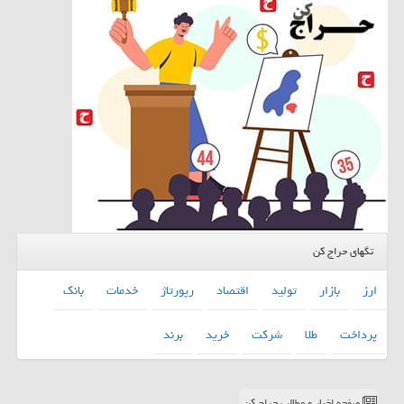
تگهای حراج کن
ارز
بازار
تولید
اقتصاد
رپورتاژ
خدمات
بانك
پرداخت
طلا
شركت
خرید
برند
صفحه اخبار و مطالب حراج کن