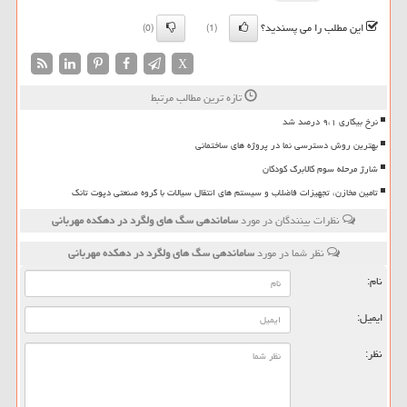
این مطلب را می پسندید؟
(0)
(1)
X
تازه ترین مطالب مرتبط
نرخ بیکاری ۹،۱ درصد شد
بهترین روش دسترسی نما در پروژه های ساختمانی
شارژ مرحله سوم کالابرگ کودکان
تامین مخازن، تجهیزات فاضلاب و سیستم های انتقال سیالات با گروه صنعتی دپوت تانک
نظرات بینندگان در مورد
ساماندهی سگ های ولگرد در دهكده مهربانی
نظر شما در مورد
ساماندهی سگ های ولگرد در دهكده مهربانی
نام:
ایمیل:
نظر: