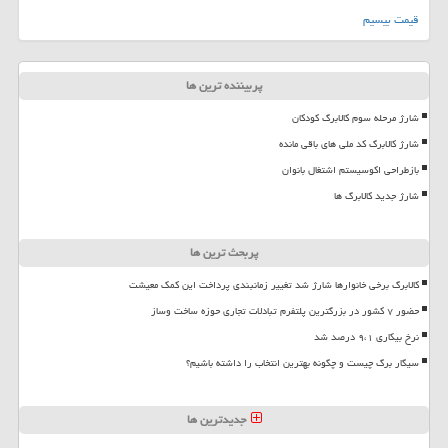
قیمت بیسیم
پربیننده ترین ها
شارژ مرحله سوم کالابرگ کودکان
شارژ کالابرگ کد ملی های باقی مانده
بازطراحی اکوسیستم اشتغال بانوان
شارژ جدید کالابرگ ها
پربحث ترین ها
کالابرگ برخی خانوارها شارژ شد تغییر زمانبندی پرداخت این کمک معیشت
حضور ۷ کشور در بزرگترین پلتفرم تبادلات تجاری حوزه ساخت وساز
نرخ بیکاری ۹،۱ درصد شد
سیگار برگ چیست و چگونه بهترین انتخاب را داشته باشیم؟
جدیدترین ها