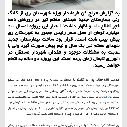
به گزارش حراج كن فرماندار ویژه شهرستان ری از كلنگ
زنی بیمارستان جدید شهدای هفتم تیر در روزهای دهه
فجر اطلاع داد و اظهار داشت: اعتبار این پروژه امسال ۹۰
میلیارد تومان از محل سفر رئیس جمهور به شهرستان ری
پیش بینی شده است. قرار بود ساخت بیمارستان جدید
شهدای هفتم تیر یك سال و نیم پیش صورت گیرد ولی با
عنایت به مشكلات موجود و فقدان شهردار مستقل در
شهرری تابحال زمان برده است. این پروژه دو ساله به اتمام
خواهد رسید.
هدایت الله جمالی پور در گفتگو با ایسنا،
در تشریح پروژه های دهه فجر در سطح
شهرستان ری اظهار داشت: ۱۰۵ پروژه با اعتبار ۱۴۸ میلیارد تومان در دهه فجر به بهره
برداری خواهد رسید. توجه ما در دولت آقای روحانی به عمران روستایی خوب بود و
بیشترین
خدمات
در شش سال در حوزه روستایی داده شد. حجم اعتبارات تخصیصی دولت
به توسعه و عمران روستایی در كل شهرستان ری در شش سال ۶۲۳ میلیارد تومان بود
كه ۴۳۳ میلیارد تومان در اختیار روستاهای دارای دهیار و ۱۹۰ میلیارد تومان در اختیار
روستاهای فاقد دهیاری قرار گرفته و چهره روستاها كاملاً تغییر كرده است.
وی اضافه كرد: با كمك دولت و با پیگیری هایی كه انجام شده اتفاقات خوبی در بخش