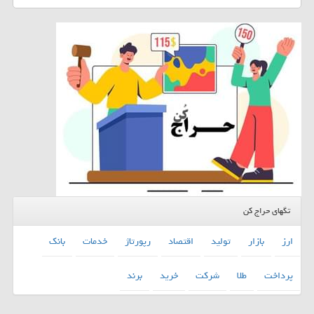
تگهای حراج کن
ارز
بازار
تولید
اقتصاد
رپورتاژ
خدمات
بانك
پرداخت
طلا
شركت
خرید
برند