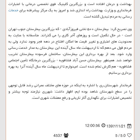
بهداشت و درمان افتاده است و بزرگترین كلینیك فوق تخصصی درمانی با اعتبارات
فرمانداری و وزارت بهداشت راه اندازی شد و امروز به یك مركز پیشرفته برای
خدمات
رسانی به مردم تبدیل گشته است.
وی تصریح كرد: بیمارستان ۵۰۰ تختی فیروزآبادی - كه بزرگترین بیمارستان جنوب تهران
است - در حال تكمیل است و روزهای آخر كاری را می گذراند. متأسفانه با عنایت به
محدودیت های اعتباری و تغییر قیمت ها امكان افتتاح در دهه فجر وجود ندارد ولی به
مردم قول می دهم كه تا اردیبهشت ماه سال آینده این بیمارستان به مدار خدمت رسانی
وارد شود. بعد از بهره برداری این بیمارستان، ساختمان فرسوده بیمارستان تخریب
خواهد شد. همینطور بیمارستان حسن آباد فشافویه - بزرگترین درمانگاه تأمین اجتماعی
فشافویه - هم كارش تمام شده است. امیدوارم تا اردیبهشت ماه سال آینده آنرا به بهره
برداری برسانیم.
فرماندار شهرستان ری با اشاره به اینكه در حوزه های مختلف عمرانی رشد قابل توجهی
را در سطح شهرستان شاهد بوده ایم، اظهار داشت: شهرری نیازمند توجه بیشتر و
تخصیص اعتبارات برای نگهداری آثار تاریخی و رفع معضلات شهری است.
12:00:56
1397/11/21
4537
/ 5
5.0