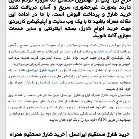
دارند بصورت غیرحضوری، سریع و آسان دریافت كنند
خرید شارژ و پرداخت قبوض است. با ما در ادامه این
مقاله همراه باشید تا با یك وب سایت و اپلیكیشن كاربردی
جهت خرید انواع شارژ، بسته اینترنتی و سایر خدمات
مجازی آشنا شوید.
یکی از مهمترین خدماتی که امروزه مردم تمایل دارند بصورت غیرحضوری، سریع و آسان
دریافت کنند
خرید شارژ
و پرداخت قبوض است. در این مقاله به معرفی یک وب سایت و
یک اپلیکیشن کاربردی جهت خرید انواع شارژ، بسته اینترنتی، کارت هدیه، پرداخت
قبوض و تهیه آنتی ویروس و سایر خدمات مجازی مورد نیاز بیشتر کاربران می پردازیم.
خرید شارژ میتواند شامل خرید شارژ همراه اول و یا
خرید شارژ ایرانسل
باشد. با راه
اندازی وب سایت های معتبر و همچنین اپلیکیشن های خرید شارژ، متقاضیان خرید شارژ
میتوانند بصورت آنی و به آسانی نسبت به دریافت
شارژ ایرانسل
و یا شارژ همراه اول
خود اقدام نمایند.
متقاضیان خرید شارژ همراه اول و شارژ ایرانسل میتوانند در هر ساعت از شبانه روز
بدون هیچ گونه محدودیت زمانی با استفاده از تمامی کارت های عضو شتاب نسبت به
خرید شارژ مورد نظر خود اقدام نمایند. لازم به ذکر است برای خرید شارژ از طریق وب
سایت ها و اپلیکیشن ها کارت بانکی شما باید دارای رمز دوم نیز باشد. رمز دوم خود را
میتوانید از طریق ATM (خود پرداز) بانک خود فعال نمایید.
خرید شارژ مستقیم ایرانسل | خرید شارژ مستقیم همراه