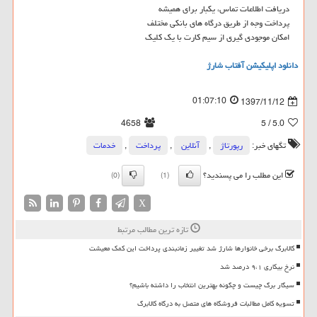
دریافت اطلاعات تماس، یکبار برای همیشه
پرداخت وجه از طریق درگاه های بانکی مختلف
امکان موجودی گیری از سیم کارت با یک کلیک
دانلود اپلیکیشن آفتاب شارژ
01:07:10
1397/11/12
4658
/ 5
5.0
تگهای خبر:
رپورتاژ
,
آنلاین
,
پرداخت
,
خدمات
این مطلب را می پسندید؟
(0)
(1)
X
تازه ترین مطالب مرتبط
کالابرگ برخی خانوارها شارژ شد تغییر زمانبندی پرداخت این کمک معیشت
نرخ بیکاری ۹،۱ درصد شد
سیگار برگ چیست و چگونه بهترین انتخاب را داشته باشیم؟
تسویه کامل مطالبات فروشگاه های متصل به درگاه کالابرگ