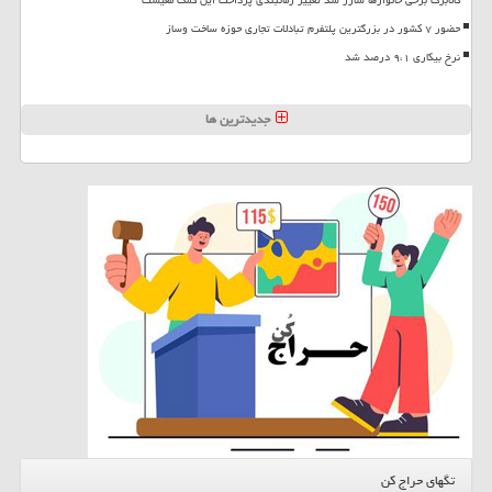
حضور ۷ کشور در بزرگترین پلتفرم تبادلات تجاری حوزه ساخت وساز
نرخ بیکاری ۹،۱ درصد شد
جدیدترین ها
تگهای حراج کن