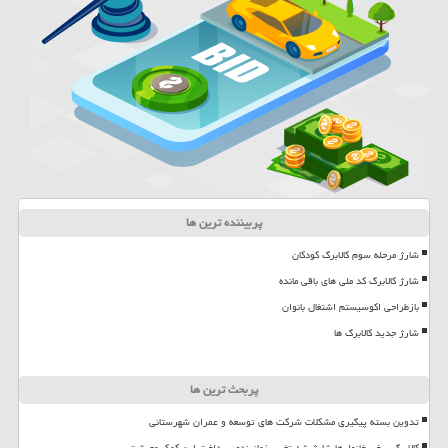
پربیننده ترین ها
شارژ مرحله سوم کالابرگ کودکان
شارژ کالابرگ کد ملی های باقی مانده
بازطراحی اکوسیستم اشتغال بانوان
شارژ جدید کالابرگ ها
پربحث ترین ها
تدوین بسته پیگیری مشکلات شرکت های توسعه و عمران شهرستانی
کالابرگ برخی خانوارها شارژ شد تغییر زمانبندی پرداخت این کمک معیشت