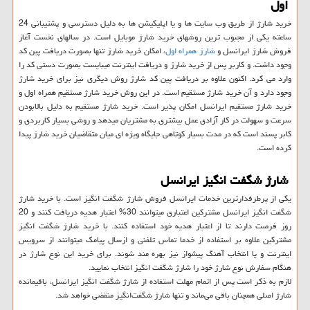
اول
خرید شارژ از طریق وب سایت ها و یا اپلیکیشن ها به دلیل دسترسی و پشتیبانی 24
ساعته یکی از مجبوب ترین روشهای خرید شارژ موبایل است. در سالهای نخست آغاز
فروش شارژ ایرانسل و
شارژ همراه اول
، امکان خرید شارژ تنها بصورت دریافت پین کد
وجود داشت. و کاربر پس از خرید شارژ و دریافت اینترنت میبایست بصورت دستی کد را
وارد می کرد. اکنون علاوه بر دریافت پین کد شارژ روش دیگری نیز برای خرید شارژ
وجود دارد و آن خرید شارژ مستقیم است. در این روش خرید شارژ مستقیم همراه اول و
خرید شارژ مستقیم ایرانسل امکان پذیر است. خرید شارژ مستقیم به دلیل بالابودن
سرعت و سهولت در کار آزادی عمل بیشتری به مشتریان میدهد و روشی بسیار کاربردی و
کابر پسند است که در مدت بسیار کوتاهی جایگاه ویژه ای میان متقاضیان خرید شارژ پیدا
کرده است.
شارژ شگفت انگيز ايرانسل
یکی از پرطرفدارترین خدمات ایرانسل فروش شارژ شگفت انگیز است. با خرید شارژ
شگفت انگیز ایرانسل مشترکین اعتباری میتوانند 30% اعتبار هدیه دریافت کنند و 20
روز فرصت دارند تا از اعتبار هدیه خود استفاده کنند. با خرید شارژ شگفت انگیز
مشترکین علاوه بر استفاده از خدما تماس تلفنی و ازسال پیامک میتوانند از سرویس
اینترنت و یا انتخاب آهنگ پیشواز نیز بهره مند شوند. برای خرید این نوع شارژ در
هنگام سفارش نوع شارژ خود را شارژ شگفت انگیز انتخاب نمایید.
لازم به ذکر است پس از اتمام مهلت استفاده از شارژ شگفت انگیز ایرانسل، باقیمانده
شارژ اصلی همچنان باقی می‌ماند و تنها شارژ شگفت‌انگیز منقضی خواهد شد.