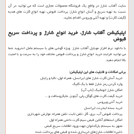
سایت آفتاب شارژ در واقع یک فروشگاه محصولات مجازی است که می توانید در آن
نسبت به تهیه سریع و آسان انواع شارژ، پرداخت قبوض، تهیه انواع کارت های هدیه
(گیفت کارت) و تهیه آنتی ویروس اقدام نمایید.
اپلیکیشن آفتاب شارژ، خرید انواع شارژ و پرداخت سریع
قبوض
با دانلود نرم افزار موبایل آفتاب شارژ ویژه گوشی های با سیستم عامل اندروید شما
می توانید فرایند خرید انواع شارژ و پرداخت قبوض مختلف خود را به سرعت و با امنیت
بالا انجام دهید.
برخی امکانات و قابلیت های این اپلیکیشن:
خرید آسان کارت شارژ های ایرانسل، همراه اول، تالیا و رایتل
وارد کردن رمز شارژ فقط با یک کلیک
امکان شارژ اتوماتیک (تاپ آپ)
خرید گیفت کارت های گوگل پلی، آیتونز، مایکروسافت و ...
خرید آنتی ویروس
خرید بسته اینترنت ایرانسل
پرداخت قبوض آب، برق، گاز، تلفن ثابت، تلفن همراه، عوارض شهرداری
امکان استعلام آنلاین قبض سیم کارت دائمی همراه اول
مجهز به سیستم بارکدخوان جهت ورود اطلاعات سریع قبض
ذخیره اطلاعات شارژهای خریداری شده و قبض های پرداخت شده