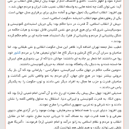
اشاره نمود و اظهار داشت: «الحق و الانصاف آدم از عهده بیان ارمغان های انقلاب بر نمی
آید؛ نمی توان گفت چه تحفه هایی به واسطه انقلاب نصیب ملت ایران و مردم جهان شد.»
وی افزود: انقلاب اسلامی یك تحول جهانی و آماده سازی برای برقراری عدل جهانی است.
یكی از رهاوردهای مهم انقلاب اندیشه «حكومت اسلامی» است.
«پیش از انقلاب اسلامی، 2 قدرت در دنیا حاكم بود؛ یكی جریان استبدادی كمونیستی و
سوسیالیستی شرق كه برای هیچ فردی حق نفس كشیدن قائل نبودند و هیات حاكمه در
شكل پشتیبانی از مردم و پشتیبانی از فقرا، یك استبداد همه جانبه ای بر عالم حاكم كرده
بودند.»
خطیب نماز جمعه تهران اضافه كرد: ظاهر این مدل حكومت انقلابی و نفی طبقاتی بود، اما
صاحبان و سران آن در كاخ كرملین و دیگر كاخ ها، انواع تبعیض ها را بر مردم
كشور
خود
روا می داشتند اما شعار پر جاذبه ای داشتند؛ جوانان دنیا كه از بی بندوباری های لیبرال
ها خسته شده و به دنبال یك پناهگاه بودند، اعتقاد به جریان كمونیستی داشتند.
«دومین مكتب حاكم در جهان مكتب لیبرالیستی، دموكراسی - پارلمانی بود كه آن باز یك
دروغی بیشتر نبود؛ در هیچ جای جهان، آرای مردم به نحو واقعی تاثیر نمی گذاشت و
صاحبان قدرت و حزب ها مجال به افراد دیگر نمی دادند و توپ حكومت را به یكدیگر
پاس می دادند.»
صدیقی افزود: چهل سال پیش یك معجزه ای رخ داد و آن آمدن امام خمینی (ره) بود كه
بدون اتكاء به قدرت كمونیستی و لیبرالی دنیا، استقلال به مدلول واقعی كلمه را نشان
دادند و «نه شرقی و نه غربی، جمهوری اسلامی» را مطرح نمودند.
وی افزود: دنیای غرب با همه ادعاها و سحرهایش، بهشت موعود را در آزادی های دنیوی
معرفی و با همه قدرت خود به مصاف آمد تا جریانی جدید مطرح نشود، اما در مقابل
انقلاب و مردم و نظام اسلامی به زانو درآمد و امام خمینی (ره) فرمودند: «آمریكا هیچ
غلطی نمی تواند بكند» و هیچ غلطی هم نتوانست كند.