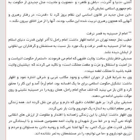
آشتی «دنیا و آخرت»، «باطن و ظاهر» و «معنویت و مادیت» مدل جدیدی از حكومت به
نام جمهوری اسلامی نمایش كرد.
«این مدل جدید در قانون اساسی این نظام بروز كرد تا «قدرت» در رفتار رهبری و
آنهایی كه همچون رهبری تربیت شده این مكتب بودند، آنها را از مرز اخلاق بیرون نكند.»
** امام از حسینیه به قصر نرفت
خطیب نماز جمعه تهران در ادامه اظهار داشت: امام راحل تا آخر اولین قدرت دنیای اسلام
بود اما از حسینیه به قصر نرفت و یك مورد باز نسبت به مستضفان و گرفتاران بی تفاوتی
از ایشان دیده نشد.
صدیقی خاطرنشان ساخت: ولایت فقیهی كه امام می فرمودند «استمرار حكومت انبیاست و
دژ امنیت و استقلال و عزت و عظمت مملكت است» و تاكید می كردند كه «پشتیبان ولایت
فقیه باشید تا مملكت لطمه نبیند».
وی به شرایط قبل از دوران انقلاب و وجود مكاتب غربی و شرقی اشاره نمود و اظهار
داشت: تشكیل حكومت اسلامی برای ما یك افسانه بود، امام (ره) آمد و این كار را محقق
كرد و الان باز می بینید كه خلف صالح امام راحل، همان رویه را در حسینیه نشینی و روی
موكت نشینی ادامه می دهند.
صدیقی بیان كرد: بر طبق اطلاعات دقیق كه دارم و برای من نقل كرده اند، همه زندگی
رهبر معظم انقلاب به اندازه یك خودروی وانت بار نمی گردد.
وی اظهار داشت: ایشان با این زندگی زاهدانه با اقتدار و مقاومت از ارزش های انقلابی
كوتاه نمی آیند و در خط سرخ شهیدان و ولایت ائمه معصومین هستند و با ایستادگی در
مقابل قدرت های بزرگ اتمی، به آنها اعتنا نمی كند و روحیه دادن به مسئولان و مردم و
تزریق خودباروی و «ما می توانیم» را در مستضعفان به ثمر نشانده اند.