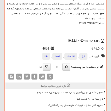
صدیقی اشاره كرد: اینكه اسلام سیاست و مدیریت ندارد و در اداره جامعه و در تعلیم و
تربیت نقشی ندارد، با آمدن انقلاب بی معنا شد و انقلاب اسلامی برنامه ای مدون كه هم
حاوی معنویت و هم حاوی برنامه زندگی بود، تدوین كرد و عرفان، معنویت و اخلاق را با
سیاست پیوند داد.
سیام**3070** 2023
19:32:17
1397/11/05
4656
/ 5
5.0
تگهای خبر:
ارز
,
اقتصاد
,
اهدا
,
طلا
این مطلب را می پسندید؟
(0)
(1)
X
تازه ترین مطالب مرتبط
حضور ۷ کشور در بزرگترین پلتفرم تبادلات تجاری حوزه ساخت وساز
نرخ بیکاری ۹،۱ درصد شد
تسویه کامل مطالبات فروشگاه های متصل به درگاه کالابرگ