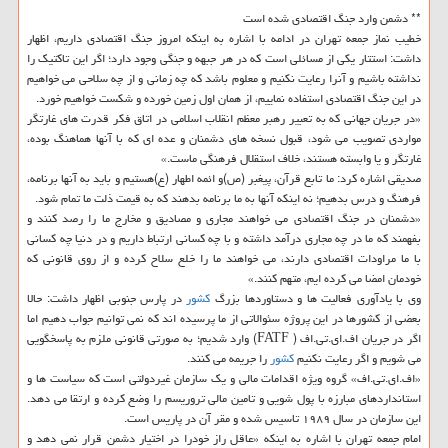
** دشمن وارد جنگ اقتصادی شده است
خطیب نماز جمعه تهران در ادامه با اشاره به اینكه امروز جنگ اقتصادی داریم، اظهار
داشت: استتار یكی از مسائلی است كه در هر جبهه و جنگی وجود دارد؛ اگر این تاكتیك را
نداشته باشیم و آنرا رعایت نكنیم و معلوم باشد كه چه زمانی و از چه سلاحی می خواهیم
در این جنگ اقتصادی استفاده نماییم، از همان اول زمین خورده و شكست خواهیم خورد.
«در جریان جهانی كه به تعبیر رهبر معظم انقلاب اسلامی در اتاق فكر قدرت های غارتگر
مواردی تصویب می شود، قبول نسخه های دشمنان و عده ای كه با آنها هماهنگ بوده،
غارتگر و یا وابسته هستند، خلاف استقلال فرهنگی ماست.»
صدیقی اشاره كرد: ما تابع قرآن، پیغبر (ص)و ائمه اطهار (ع)هستیم و باید به آنها برنامه،
فرهنگ و درس بدهیم؛ نه اینكه آنها به ما برنامه بدهند كه به قیمت ذلت ما تمام شود.
«دشمنان در جنگ اقتصادی می خواهند مجاری و مصادیق و مخارج ما را رصد كنند و
بفهمند كه ما در چه مجاری درآمد داشته و با چه كسانی ارتباط داریم و در دنیا چه كسانی
با ما مراودات اقتصادی دارند، می خواهند ما را خلع سلاح كرده و از روی قانونی كه
خودمان امضا می كرده ایم، متهم كنند.»
وی با یادآوری فعالیت ها و دستاوردها بزرگ
كشور
در پارس جنوبی اظهار داشت: حالا
بعضی از كشورها در این پروژه سئوالاتی از ما پرسیده اند كه نمی توانیم جواب دهیم اما
اگر در جریان اف.ای.تی.اف ( FATF) وارد شدیم؛ به صورتی قانونی ملزم به پاسخگویی
می شویم و اگر رعایت نكنیم
كشور
را جریمه می كنند.
«اف.ای.تی.اف» گروه ویژه اقدامات مالی و یك سازمان غیردولتی است كه سیاست ها و
استانداردهای مبارزه با پول شویی و تامین مالی تروریسم را وضع كرده و ارتقا می دهد.
این سازمان در سال ۱۹۸۹ تاسیس شده و مقر آن در پاریس است.
امام جمعه تهران با اشاره به اینكه «عاقل راز خودرا در اختیار دشمن قرار نمی دهد و