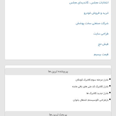
انتخابات مجلس ، کاندیدای مجلس
خرید و فروش خودرو
شرکت صنعتی سخت پوشش
طراحی سایت
فیش حج
قیمت بیسیم
پربیننده ترین ها
شارژ مرحله سوم کالابرگ کودکان
شارژ کالابرگ کد ملی های باقی مانده
شارژ جدید کالابرگ ها
بازطراحی اکوسیستم اشتغال بانوان
پربحث ترین ها