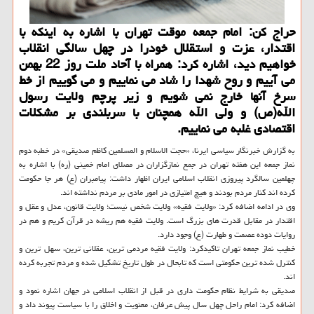
حراج كن: امام جمعه موقت تهران با اشاره به اینكه با
اقتدار، عزت و استقلال خودرا در چهل سالگی انقلاب
خواهیم دید، اشاره كرد: همراه با آحاد ملت روز 22 بهمن
می آییم و روح شهدا را شاد می نماییم و می گوییم از خط
سرخ آنها خارج نمی شویم و زیر پرچم ولایت رسول
الله(ص) و ولی الله همچنان با سربلندی بر مشكلات
اقتصادی غلبه می نماییم.
به گزارش خبرنگار سیاسی ایرنا، «حجت الاسلام و المسلمین كاظم صدیقی» در خطبه دوم
نماز جمعه این هفته تهران در جمع نمازگزاران در مصلای امام خمینی (ره) با اشاره به
چهلمین سالگرد پیروزی انقلاب اسلامی ایران اظهار داشت: پیامبران (ع) هر جا حكومت
كرده اند كنار مردم بودند و هیچ امتیازی در امور مادی بر مردم نداشته اند.
وی در ادامه اضافه كرد: «ولایت فقیه» ولایت شخص نیست؛ ولایت قانون، عدل و عقل و
اقتدار در مقابل قدرت های بزرگ است. ولایت فقیه هم ریشه در قرآن كریم و هم در
روایات دوده عصمت و طهارت (ع) وجود دارد.
خطیب نماز جمعه تهران تاكیدكرد: ولایت فقیه مردمی ترین، عقلانی ترین، سهل ترین و
كنترل شده ترین حكومتی است كه تابحال در طول تاریخ تشكیل شده و مردم تجربه كرده
اند.
صدیقی به شرایط نظام حكومت داری در قبل از انقلاب اسلامی در جهان اشاره نمود و
اضافه كرد: امام راحل چهل سال پیش عرفان، معنویت و اخلاق را با سیاست پیوند داد و