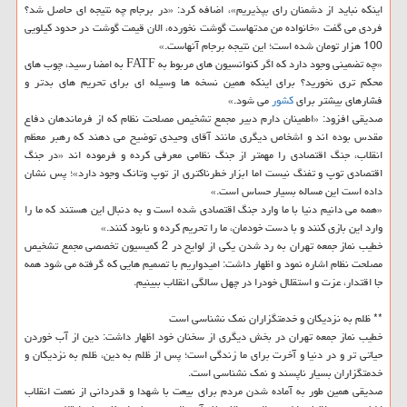
اینكه نباید از دشمنان رای بپذیریم»، اضافه كرد: «در برجام چه نتیجه ای حاصل شد؟
فردی می گفت «خانواده من مدتهاست گوشت نخورده، الان قیمت گوشت در حدود كیلویی
100 هزار تومان شده است؛ این نتیجه برجام آنهاست.»
«چه تضمینی وجود دارد كه اگر كنوانسیون های مربوط به FATF به امضا رسید، چوب های
محكم تری نخورید؟ برای اینكه همین نسخه ها وسیله ای برای تحریم های بدتر و
فشارهای بیشتر برای
كشور
می شود.»
صدیقی افزود: «اطمینان دارم دبیر مجمع تشخیص مصلحت نظام كه از فرماندهان دفاع
مقدس بوده اند و اشخاص دیگری مانند آقای وحیدی توضیح می دهند كه رهبر معظم
انقلاب، جنگ اقتصادی را مهمتر از جنگ نظامی معرفی كرده و فرموده اند «در جنگ
اقتصادی توپ و تفنگ نیست اما ابزار خطرناكتری از توپ وتانك وجود دارد»؛ پس نشان
داده است این مساله بسیار حساس است.»
«همه می دانیم دنیا با ما وارد جنگ اقتصادی شده است و به دنبال این هستند كه ما را
وارد این بازی كنند و با دست خودمان، ما را تحریم كرده و نابود كنند.»
خطیب نماز جمعه تهران به رد شدن یكی از لوایح در 2 كمیسیون تخصصی مجمع تشخیص
مصلحت نظام اشاره نمود و اظهار داشت: امیدواریم با تصمیم هایی كه گرفته می شود همه
جا اقتدار، عزت و استقلال خودرا در چهل سالگی انقلاب ببینیم.
** ظلم به نزدیكان و خدمتگزاران نمك نشناسی است
خطیب نماز جمعه تهران در بخش دیگری از سخنان خود اظهار داشت: دین از آب خوردن
حیاتی تر و در دنیا و آخرت برای ما زندگی است؛ پس از ظلم به دین، ظلم به نزدیكان و
خدمتگزاران بسیار ناپسند و نمك نشناسی است.
صدیقی همین طور به آماده شدن مردم برای بیعت با شهدا و قدردانی از نعمت انقلاب