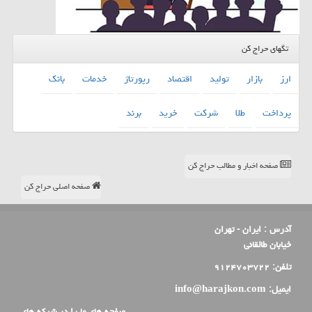
تگهای حراج کن
ارز
بازار
تولید
اقتصاد
رپورتاژ
خدمات
بانك
پرداخت
طلا
شركت
خرید
برند
صفحه اخبار و مطالب حراج کن
صفحه اصلی حراج کن
آدرس :
ایران - تهران
خیابان طالقانی
تلفن:
۹۱۲۴۷۰۳۷۲۲
ایمیل:
info@harajkon.com
صفحه های ما را در شبکه های