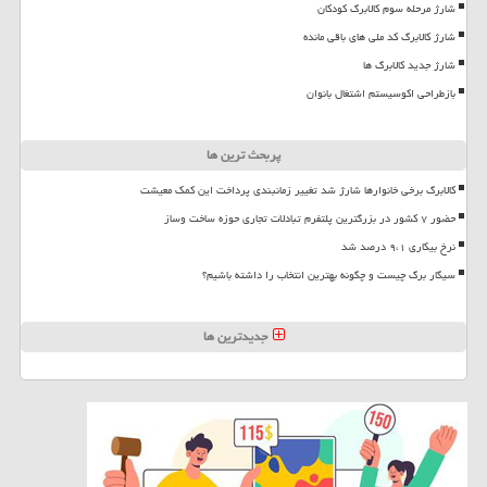
شارژ مرحله سوم کالابرگ کودکان
شارژ کالابرگ کد ملی های باقی مانده
شارژ جدید کالابرگ ها
بازطراحی اکوسیستم اشتغال بانوان
پربحث ترین ها
کالابرگ برخی خانوارها شارژ شد تغییر زمانبندی پرداخت این کمک معیشت
حضور ۷ کشور در بزرگترین پلتفرم تبادلات تجاری حوزه ساخت وساز
نرخ بیکاری ۹،۱ درصد شد
سیگار برگ چیست و چگونه بهترین انتخاب را داشته باشیم؟
جدیدترین ها