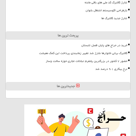
شارژ کالابرگ کد ملی های باقی مانده
بازطراحی اکوسیستم اشتغال بانوان
شارژ جدید کالابرگ ها
پربحث ترین ها
خرید در حراج های پایان فصل تابستان
کالابرگ برخی خانوارها شارژ شد تغییر زمانبندی پرداخت این کمک معیشت
حضور ۷ کشور در بزرگترین پلتفرم تبادلات تجاری حوزه ساخت وساز
نرخ بیکاری ۹،۱ درصد شد
جدیدترین ها