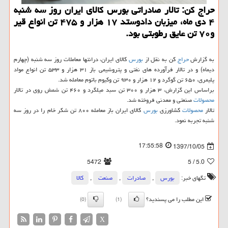
حراج كن: تالار صادراتی بورس كالای ایران روز سه شنبه
۴ دی ماه، میزبان دادوستد ۱۷ هزار و ۴۷۵ تن انواع قیر
و۷۰ تن عایق رطوبتی بود.
به گزارش
حراج
كن به نقل از
بورس
كالای ایران، درانتها معاملات روز سه شنبه (چهارم
دیماه) و در تالار فرآورده های نفتی و پتروشیمی باز ۳۱ هزار و ۵۳۳ تن انواع مواد
پلیمری، ۶۵۰ تن گوگرد و ۱۲ هزار و ۹۳۰ تن وكیوم باتوم معامله شد.
براساس این گزارش، ۳ هزار و ۳۰۰ تن سبد میلگرد و ۴۶۰ تن شمش روی در تالار
محصولات
صنعتی و معدنی فروخته شد.
تالار
محصولات
كشاورزی
بورس
كالای ایران باز معامله ۸۰۰ تن شكر خام را در روز سه
شنبه تجربه نمود.
17:55:58
1397/10/05
5472
/ 5
5.0
تگهای خبر:
بورس
,
صادرات
,
صنعت
,
كالا
این مطلب را می پسندید؟
(0)
(1)
X