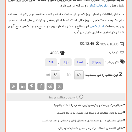
بلیط ، هتل ،
تفریحات کیش
، و ... گام بر می دارد.
در دنیای اطلاعات و اخبار بروز که در آن ساعت دقیقه و ثانیه ها تصمیم می گیرند. همیشه
جای یک وب سایت خبری بروز خالی است که با امکان سنجی و توانایی های ایجاد شده در
پروژه وبسایت
اخبار کیش
این اطلاع رسانی و اخبار بروز در سطح جزیره کیش جمع آوری
شده و در اختیار مخاطبین قرار می گیرد.
00:12:46
1397/10/03
4628
/ 5
5.0
تگهای خبر:
رپورتاژ
,
اهدا
,
بازار
,
بانك
این مطلب را می پسندید؟
(0)
(1)
X
تازه ترین مطالب مرتبط
سیگار برگ چیست و چگونه بهترین انتخاب را داشته باشیم؟
تسویه کامل مطالبات فروشگاه های متصل به درگاه کالابرگ
نقش سفیران در توانمندسازی دیجیتال زنان روستایی راهبردی است
نقش اقتصادی اصناف مردمی در مسیر شفافیت دیجیتال