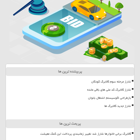
پربیننده ترین ها
شارژ مرحله سوم کالابرگ کودکان
شارژ کالابرگ کد ملی های باقی مانده
بازطراحی اکوسیستم اشتغال بانوان
شارژ جدید کالابرگ ها
پربحث ترین ها
کالابرگ برخی خانوارها شارژ شد تغییر زمانبندی پرداخت این کمک معیشت