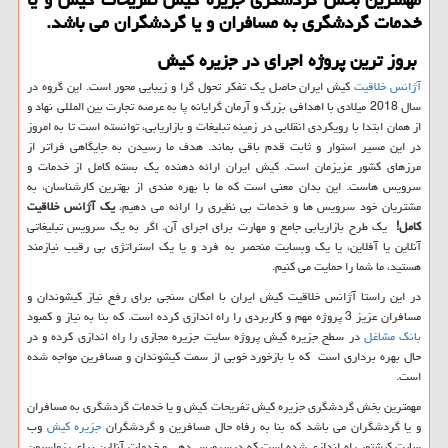
خدمات گردشگری به مسافران و یا گردشگران می باشد.
بروز ترین پروژه اجرای در جزیره کیش
آژانس خلاقیت
کیش ایران حاصل یک تفکر تحول گرا و زیبایی محور است. این گروه در
سال 2018 میلادی با اهدافی بزرگ و آرمان گرایانه پا به عرصه تجارت بین المللی نهاد و
از همان ابتدا با رویکردی انقلابی در زمینه تبلیغات و بازاریابی، توانسته است تا به امروز
در این مسیر استوار و ثابت قدم باقی بماند. هدف ما رسیدن به جایگاهی فراتر از
مرزهای کشور عزیزمان است. کیش ایران ارائه دهنده یک بسته کامل از خدمات و
سرویس هاست. این بدان معنی است که ما با بهره مندی از بهترین کارشناسان، به
مشتریان خود سرویس ها و خدمات بی نظیری را ارائه می دهیم،
یک آژانس خلاقیت
کامل!
یک طرح بازاریابی جامع و مهارت برای اجرای آن. اگر به یک سرویس تبلیغاتی
آنلاین یا آفلاین، یا یک وبسایت منحصر به فرد و یا یک استراتژی بی رقیب نیازمند
هستید، ما شما را حمایت می کنیم.
در این راستا آژانس خلاقیت کیش ایران با امکان سنجی برای رفع نیاز کیشوندان و
مسافران عزیز 3 پروژه مهم و کاربردی را راه اندازی کرده است. که بنا به نیاز و کمبود
بانک مشاغل
در سطح جزیره کیش پروژه سایت جزیره مجازی را راه اندازی کرده و در
حال بهره برداری است که با بازخورد خوبی از سمت کیشوندان و مسافرین مواجه شده
است.
مهمترین بخش گردشگری جزیره کیش تفریحات کیش و یا خدمات گردشگری به مسافران
و یا گردشگران می باشد که بنا به رفاه حال مسافرین و گردشگران
جزیره کیش
وب
سایت کیشتور راه اندازی شده است که درسرویس دهی و خدمات آنلاین برای رزواسیون