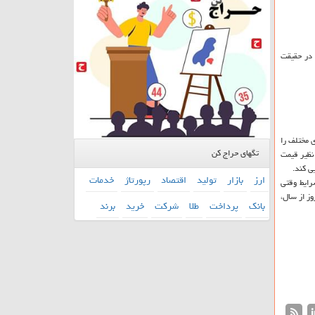
 در حقیقت
ی مختلف را
تگهای حراج کن
نظیر قیمت
ی كند.
ارز
بازار
تولید
اقتصاد
رپورتاژ
خدمات
رایط وقتی
 بیمه ماهان در دو شیفت كاری در ۳۵۵ روز از سال،
بانك
پرداخت
طلا
شركت
خرید
برند