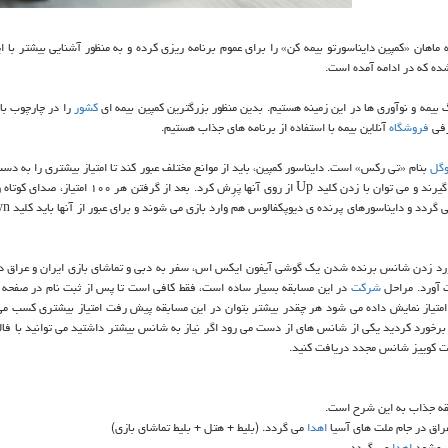
ه ماهان «كمپین دایناسورتو بیمه كن» را برای عموم برنامه ریزی كرده و به منظور آشنایی بیشتر با ا
ه كه در ادامه آمده است.
بیمه و نوآوری ها در این زمینه هستیم. بدین منظور بزرگترین كمپین بیمه ای
كشور
را در چارچوب باز
رفی
فروشگاه
آنلاین بیمه با استفاده از برنامه های جذاب هستیم.
گل
بنام «تی ركس» است. دایناسور كمپین، باید از موانع مختلف عبور كند تا امتیاز بیشتری را به دس
چه دایناسور تی ركس در راه جلوتر می رود، موانعی بر سر راهش قرار می گیرند و می توان با زدن كلید Up از روی آنها پ
ركورد زدن شانس برنده شدن یك گوشی آیفون ایكس اس، سفر به دبی و تماشای بازی ایران و عراق د
 آورد. مراحل
شركت
در این مسابقه بسیار ساده است، فقط كافی است تا پس از ثبت نام در صفحه 
متیاز نمایش داده می شود هر چقدر بیشتر بتوان در این مسابقه پیش رفت امتیاز بیشتری كسب می
رگاه با مانعی برخورد كردید یكی از شانس های از دست می رود اگر نیاز به شانس بیشتر داشتید می توانید با ف
لات كوییز شانس مجدد دریافت كنید.
بقه جذاب به این شرح است.
اهدا
می گردد. (بلیط + هتل + بلیط تماشای بازی)
اهدا
می گردد.