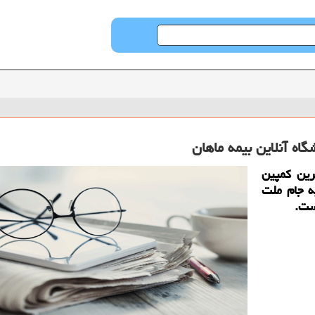
اه آنلاین بیمه ماهان
رین كمپین
ی به جام ملت
ست.