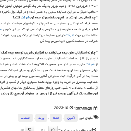
- تا ۱۳ فروردین ۱۳۹۸ و عید نوروز به یك نفر یك گوشی موبایل آیفون ایكس اس
- تمامی امتیازات در این مسابقه تبدیل به اعتبار شده و در كیف پول ذخیره می
* چه كسانی می توانند در كمپین دایناسورتو بیمه كن
شركت
كنند؟
همه افراد كه توانایی و دسترسی به كامپیوتر یا گوشیهای هوشمند دارند م
تمام افرادی كه به فضای مجازی دسترسی دارند، می توانند در این كمپین
شر
علاقه مندان جهت
شركت
در این مسابقه می توانند از لینك زیر وارد شوند:
شركت در مسابقه كمپین دایناسورتو بیمه كن
* چگونه استارتاپ های بیمه می توانند به افزایش ضریب توسعه بیمه كمك ك
تا پیش از آغاز به فعالیت استارتاپ های بیمه ای، بیمه گذاران باید به صور
از
شركت
های بیمه در كنار هم به صورت الكترونیك نداشتند، اما در شرایط
نهایی محصول بیمه ای و مقایسه قیمت بین بیمه گران و میزان تعهدات بیمه 
ضمنا بعد از آخر فرآیند ثبت سفارش آنلاین محصول بیمه ای و پیش از صد
شفافیت بیشتری در خرید به وجود بیاید مانند بسیاری دیگر از كسب و كا
از ساعت ۸ بامداد تا ۹ شب، حتی روزهای تعطیل پاسخگوی تماسهای مشتریان است. خرید از
این مطلب، یك خبرآگهی بوده و خبرگزاری مهر در محتوای آن هیچ نظری ندارد
20:23:10
1397/09/28
تگهای خبر:
آنلاین
,
اهدا
,
برند
,
خدمات
این مطلب را می پسندید؟
(0)
(1)