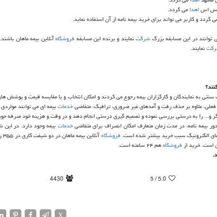
اهدا
می گردد.
 گردد و كاربر می تواند برای خرید بیمه نامه از آن استفاده نماید.
ی توانند در این مسابقه بزرگ
شركت
نمایند و برنده این مسابقه
فروشگاه
آنلاین بیمه ماهان باشند.
كت
نمایند.
نند؟
ت سنتی به نمایندگان و كارگزاران بیمه رجوع می كردند و امكان انتخاب و یا مقایسه قیمت و پوشش ها
 فعلی، علاوه بر حذف رفت و آمدهای غیر ضروری، ترافیك، متقاضی
خدمات
بیمه ای می توانند مواردی 
گر و... را به درستی بررسی نموده و تصمیم گیری درستی انجام دهد و در وقت و هزینه خود صرفه جوی
ور بیمه نامه، در مدت زمان متعارف امكان انصراف برای متقاضی
خدمات
بیمه وجود دارد. در این ش
رهای الكترونیك سبب خرید بیشتر شده است.
فروشگاه
آنلاین
فروشگاه
هم ۲۴ ساعته است.
.
4430
/ 5
5.0
X