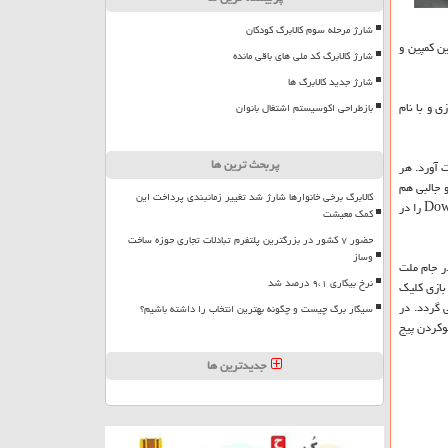
شارژ مرحله سوم کالابرگ کودکان
ین كمپین و
شارژ کالابرگ کد ملی های باقی مانده
شارژ جدید کالابرگ ها
ی و با نام
بازطراحی اکوسیستم اشتغال بانوان
پربحث ترین ها
ت آورد. هر
َرِش كرد. بعد از گرفتن هر ۱۰۰ امتیاز، صدای كوتاه و جالبی هم
کالابرگ برخی خانوارها شارژ شد تغییر زمانبندی پرداخت این
پخش می شود؛ همینطور پس از گرفتن ۵۰۰ امتیاز، درجه ی بازی سخت تر می گردد و دایناسورهای پرنده ی دیوپكفالوس هم وارد بازی می شوند و برای عبور از آنها باید كلید Down را در
کمک معیشت
حضور ۷ کشور در بزرگترین پلتفرم تبادلات تجاری حوزه ساخت
وساز
ر جام ملت
نرخ بیکاری ۹،۱ درصد شد
بازی كلیك
 گردد. در
سیگار برگ چیست و چگونه بهترین انتخاب را داشته باشیم؟
الوكردن پیج
جدیدترین ها