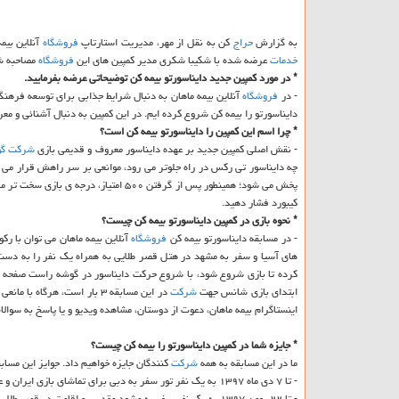
به گزارش
حراج
كن به نقل از مهر، مدیریت استارتاپ
فروشگاه
آنلاین بیم
خدمات
عرضه شده با شكیبا شكری مدیر كمپین های این
فروشگاه
مصاحبه شد
* در مورد كمپین جدید دایناسورتو بیمه كن توضیحاتی عرضه بفرمایید.
- در
فروشگاه
آنلاین بیمه ماهان به دنبال شرایط جذابی برای توسعه فرهنگ 
دایناسورتو را بیمه كن شروع كرده ایم. در این كمپین به دنبال آشنائی و مع
* چرا اسم این كمپین را دایناسورتو بیمه كن است؟
- نقش اصلی كمپین جدید بر عهده دایناسور معروف و قدیمی بازی
شركت
گو
كیبورد فشار دهید.
* نحوه بازی در كمپین دایناسورتو بیمه كن چیست؟
- در مسابقه دایناسورتو بیمه كن
فروشگاه
آنلاین بیمه ماهان می توان با 
های آسیا و سفر به مشهد در هتل قصر طلایی به همراه یك نفر را به دست
كرده تا بازی شروع شود، با شروع حركت دایناسور در گوشه راست صفحه ا
ابتدای بازی شانس جهت
شركت
در این مسابقه ۳ بار است، ه
اینستاگرام بیمه ماهان، دعوت از دوستان، مشاهده ویدیو و یا پاسخ به سوا
* جایزه شما در كمپین دایناسورتو را بیمه كن چیست؟
ما در این مسابقه به همه
شركت
كنندگان جایزه خواهیم داد. جوایز این مسا
- تا ۷ دی ماه ۱۳۹۷ به یك نفر تور سفر به دبی برای تماشای بازی ایران و عراق در جام ملت های آسیا
- تا ۲۲ بهمن ۱۳۹۷ به یك نفر سفر به مشهد مقدس و اقامت در قصر طلایی مشهد