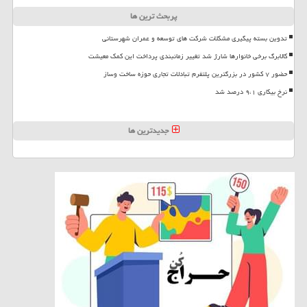
پربحث ترین ها
تدوین بسته پیگیری مشکلات شرکت های توسعه و عمران شهرستانی
کالابرگ برخی خانوارها شارژ شد تغییر زمانبندی پرداخت این کمک معیشت
حضور ۷ کشور در بزرگترین پلتفرم تبادلات تجاری حوزه ساخت وساز
نرخ بیکاری ۹،۱ درصد شد
جدیدترین ها