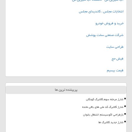
انتخابات مجلس ، کاندیدای مجلس
خرید و فروش خودرو
شرکت صنعتی سخت پوشش
طراحی سایت
فیش حج
قیمت بیسیم
پربیننده ترین ها
شارژ مرحله سوم کالابرگ کودکان
شارژ کالابرگ کد ملی های باقی مانده
بازطراحی اکوسیستم اشتغال بانوان
شارژ جدید کالابرگ ها