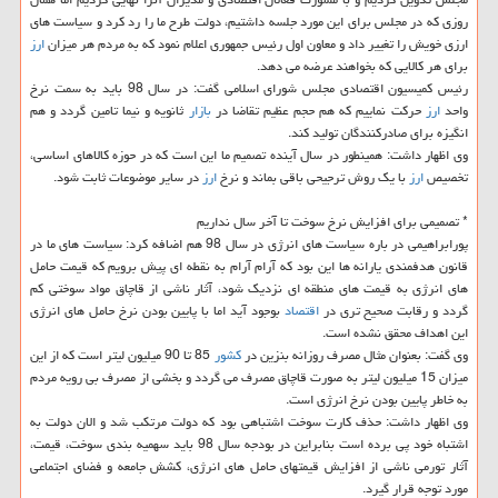
روزی كه در مجلس برای این مورد جلسه داشتیم، دولت طرح ما را رد كرد و سیاست های
ارزی خویش را تغییر داد و معاون اول رئیس جمهوری اعلام نمود كه به مردم هر میزان
ارز
برای هر كالایی كه بخواهند عرضه می دهد.
رئیس كمیسیون اقتصادی مجلس شورای اسلامی گفت: در سال 98 باید به سمت نرخ
واحد
ارز
حركت نماییم كه هم حجم عظیم تقاضا در
بازار
ثانویه و نیما تامین گردد و هم
انگیزه برای صادركنندگان تولید كند.
وی اظهار داشت: همینطور در سال آینده تصمیم ما این است كه در حوزه كالاهای اساسی،
تخصیص
ارز
با یك روش ترجیحی باقی بماند و نرخ
ارز
در سایر موضوعات ثابت شود.
* تصمیمی برای افزایش نرخ سوخت تا آخر سال نداریم
پورابراهیمی در باره سیاست های انرژی در سال 98 هم اضافه كرد: سیاست های ما در
قانون هدفمندی یارانه ها این بود كه آرام آرام به نقطه ای پیش برویم كه قیمت حامل
های انرژی به قیمت های منطقه ای نزدیك شود، آثار ناشی از قاچاق مواد سوختی كم
گردد و رقابت صحیح تری در
اقتصاد
بوجود آید اما با پایین بودن نرخ حامل های انرژی
این اهداف محقق نشده است.
وی گفت: بعنوان مثال مصرف روزانه بنزین در
كشور
85 تا 90 میلیون لیتر است كه از این
میزان 15 میلیون لیتر به صورت قاچاق مصرف می گردد و بخشی از مصرف بی رویه مردم
به خاطر پایین بودن نرخ انرژی است.
وی اظهار داشت: حذف كارت سوخت اشتباهی بود كه دولت مرتكب شد و الان دولت به
اشتباه خود پی برده است بنابراین در بودجه سال 98 باید سهمیه بندی سوخت، قیمت،
آثار تورمی ناشی از افزایش قیمتهای حامل های انرژی، كشش جامعه و فضای اجتماعی
مورد توجه قرار گیرد.