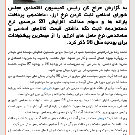
به گزارش حراج كن رئیس كمیسیون اقتصادی مجلس
شورای اسلامی ثابت كردن نرخ ارز، ساماندهی پرداخت
یارانه ها و سهام عدالت، افزایش 20 درصدی نرخ
دستمزدها، ثابت نگه داشتن قیمت كالاهای اساسی و
ساماندهی نرخ حامل های انرژی را از مهمترین پیشنهادات
برای بودجه سال 98 ذكر كرد.
محمد رضا پورابراهیمی پنجشنبه شب در مراسم پایانی ششمین همایش توسعه ملی پایدار
با رویكرد بهبود فضای كسب و كار در مشهد اظهار داشت: با عنایت به شرایط اقتصادی و
تحریم های دشمن، به نظر می آید مفروضات ما در بودجه 98 با بودجه 97 تفاوت داشته
باشد و باید نتایج هر تصمیمی در این حوزه پیش بینی شود.
وی اضافه كرد: تعیین سیاست های تجاری در سال 98 یكی از بخش های مهم اقتصادی می
باشد كه در این حوزه طی سال آینده با محدودیت هایی مواجه خواهیم شد.
وی گفت: یكی از ملاك های تجارت خارجی در این حوزه
فروش
نفت می باشد كه برپایه
مفروضات بودجه ای به سه حالت خوش بینانه، بدبینانه و میانگین بین این دو است.
پورابراهیمی اظهار داشت: لایحه بودجه سال 98 هنوز از جانب دولت به مجلس شورای
اسلامی عرضه نشده كه بتوان به صورت دقیق در باره ارقام آن نظر داد و مقرر است
رئیس جمهوری روز یكشنبه هفته آینده آنرا در صحن علنی مجلس عرضه نماید.
وی اضافه كرد:
فروش
نفت در سال آینده در حالت خوش بینانه 2 میلیون بشكه، در حالت
بدبینانه یك میلیون بشكه و در حالت بین آن دو 1.5 میلیون بشكه پیش بینی می گردد.
وی گفت: به رغم تحریم هایی كه امسال در حوزه نفت ایران اعمال شد، در هفت ماه امسال