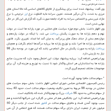
دست مردم می رسد.
وی گفت: پیشنهاد شده است برای پیشگیری از قاچاق كالاهای اساسی كه حالا استان های
مرزی به شدت با آن درگیر هستند، تعیین سرانه مابه التفاوت نرخ
ارز
ترجیحی با نرخ
مازاد غیررسمی و اختصاص سرانه به افراد جامعه صورت گیرد كه گزارش این كار در حال
نهایی شدن است.
وی اظهار داشت: بخش دوم حوزه سیاست های حمایتی در مورد یارانه ها است، در دولت
نهم و دهم یارانه ها به صورت یكسان
پرداخت
می شد، با اینكه در دولت یازدهم و
دوازدهم سخن از حذف دهك های پردرآمد به میان آمد اما اعداد تغییری نكرد، قانون
هدفمندی یارانه ها اجرا نشد و توزیع یارانه ها برپایه درآمدها انجام نگرفت و همچنان
پرداخت
یارانه به صورت یكسان در حال انجام می باشد كه این مورد در بودجه سال 98
نیاز به بازبینی دارد.
پورابراهیمی اضافه كرد: برپایه پیشنهاد دولت، این احتمال وجود دارد كه مدیریت منابع
یارانه ها به استانداران هر استان واگذار شود تا نسبت به توزیع و هزینه كرد آن برای
موضوعات مختلف تصمیم گیری گردد.
* سهام عدالت مافیا بوجود آورده است
رئیس كمیسیون اقتصادی مجلس شورای اسلامی اظهار داشت: بخش سوم سیاست های
حمایتی در بودجه 98 مربوط به تعیین تكلیف وضعیت سهام عدالت است، حدود 40 بسته
از سهام عدالتی به حدود 56
شركت
بزرگ و مهم واگذار شده كه بلاتكلیف است.
پورابراهیمی اضافه كرد: این بلاتكلیفی هم اثر منفی بر كاركرد این شركتها گذاشته و هم
سبب بوجود آمدن فساد و مافیای سهام عدالت در
كشور
شده است، از جانب دیگر 50
میلیون نفر از جمعیت ایران دارای برگه سهام عدالت هستند كه هیچ انتفاعی از آن نمی