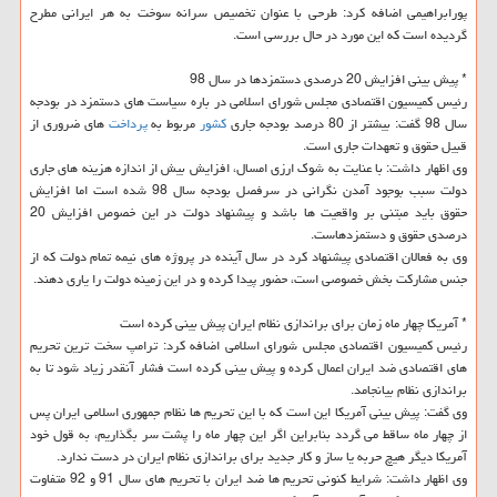
پورابراهیمی اضافه كرد: طرحی با عنوان تخصیص سرانه سوخت به هر ایرانی مطرح
گردیده است كه این مورد در حال بررسی است.
* پیش بینی افزایش 20 درصدی دستمزدها در سال 98
رئیس كمیسیون اقتصادی مجلس شورای اسلامی در باره سیاست های دستمزد در بودجه
سال 98 گفت: بیشتر از 80 درصد بودجه جاری
كشور
مربوط به
پرداخت
های ضروری از
قبیل حقوق و تعهدات جاری است.
وی اظهار داشت: با عنایت به شوك ارزی امسال، افزایش بیش از اندازه هزینه های جاری
دولت سبب بوجود آمدن نگرانی در سرفصل بودجه سال 98 شده است اما افزایش
حقوق باید مبتنی بر واقعیت ها باشد و پیشنهاد دولت در این خصوص افزایش 20
درصدی حقوق و دستمزدهاست.
وی به فعالان اقتصادی پیشنهاد كرد در سال آینده در پروژه های نیمه تمام دولت كه از
جنس مشاركت بخش خصوصی است، حضور پیدا كرده و در این زمینه دولت را یاری دهند.
* آمریكا چهار ماه زمان برای براندازی نظام ایران پیش بینی كرده است
رئیس كمیسیون اقتصادی مجلس شورای اسلامی اضافه كرد: ترامپ سخت ترین تحریم
های اقتصادی ضد ایران اعمال كرده و پیش بینی كرده است فشار آنقدر زیاد شود تا به
براندازی نظام بیانجامد.
وی گفت: پیش بینی آمریكا این است كه با این تحریم ها نظام جمهوری اسلامی ایران پس
از چهار ماه ساقط می گردد بنابراین اگر این چهار ماه را پشت سر بگذاریم، به قول خود
آمریكا دیگر هیچ حربه یا ساز و كار جدید برای براندازی نظام ایران در دست ندارد.
وی اظهار داشت: شرایط كنونی تحریم ها ضد ایران با تحریم های سال 91 و 92 متفاوت