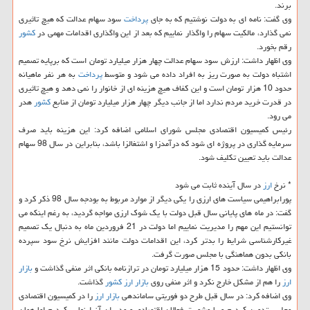
برند.
وی گفت: نامه ای به دولت نوشتیم كه به جای
پرداخت
سود سهام عدالت كه هیچ تاثیری
نمی گذارد، مالكیت سهام را واگذار نماییم كه بعد از این واگذاری اقدامات مهمی در
كشور
رقم بخورد.
وی اظهار داشت: ارزش سود سهام عدالت چهار هزار میلیارد تومان است كه برپایه تصمیم
اشتباه دولت به صورت ریز به افراد داده می شود و متوسط
پرداخت
به هر نفر ماهیانه
حدود 10 هزار تومان است و این كفاف هیچ هزینه ای از خانوار را نمی دهد و هیچ تاثیری
در قدرت خرید مردم ندارد اما از جانب دیگر چهار هزار میلیارد تومان از منابع
كشور
هدر
می رود.
رئیس كمیسیون اقتصادی مجلس شورای اسلامی اضافه كرد: این هزینه باید صرف
سرمایه گذاری در پروژه ای شود كه درآمدزا و اشتغالزا باشد، بنابراین در سال 98 سهام
عدالت باید تعیین تكلیف شود.
* نرخ
ارز
در سال آینده ثابت می شود
پورابراهیمی سیاست های ارزی را یكی دیگر از موارد مربوط به بودجه سال 98 ذكر كرد و
گفت: در ماه های پایانی سال قبل دولت با یك شوك ارزی مواجه گردید، به رغم اینكه می
توانستیم این مهم را مدیریت نماییم اما دولت در 21 فروردین ماه به دنبال یك تصمیم
غیركارشناسی شرایط را بدتر كرد، این اقدامات دولت مانند افزایش نرخ سود سپرده
بانكی بدون هماهنگی با مجلس صورت گرفت.
وی اظهار داشت: حدود 15 هزار میلیارد تومان در ترازنامه بانكی اثر منفی گذاشت و
بازار
ارز
را هم از مشكل خارج نكرد و اثر منفی روی
بازار
ارز
كشور
گذاشت.
وی اضافه كرد: در سال قبل طرح دو فوریتی ساماندهی
بازار
ارز
را در كمیسیون اقتصادی
مجلس تدوین كردیم و با مشورت فعالان اقتصادی و مدیران آنرا نهایی كردیم اما همان