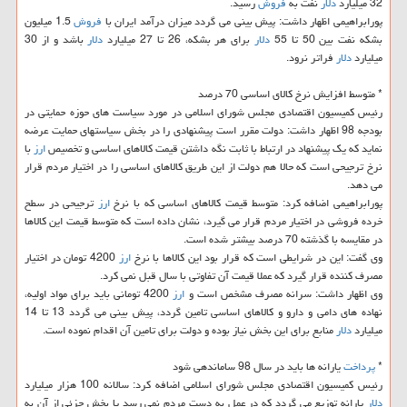
32 میلیارد
دلار
نفت به
فروش
رسید.
پورابراهیمی اظهار داشت: پیش بینی می گردد میزان درآمد ایران با
فروش
1.5 میلیون
بشكه نفت بین 50 تا 55
دلار
برای هر بشكه، 26 تا 27 میلیارد
دلار
باشد و از 30
میلیارد
دلار
فراتر نرود.
* متوسط افزایش نرخ كالای اساسی 70 درصد
رئیس كمیسیون اقتصادی مجلس شورای اسلامی در مورد سیاست های حوزه حمایتی در
بودجه 98 اظهار داشت: دولت مقرر است پیشنهادی را در بخش سیاستهای حمایت عرضه
نماید كه یك پیشنهاد در ارتباط با ثابت نگه داشتن قیمت كالاهای اساسی و تخصیص
ارز
با
نرخ ترجیحی است كه حالا هم دولت از این طریق كالاهای اساسی را در اختیار مردم قرار
می دهد.
پورابراهیمی اضافه كرد: متوسط قیمت كالاهای اساسی كه با نرخ
ارز
ترجیحی در سطح
خرده فروشی در اختیار مردم قرار می گیرد، نشان داده است كه متوسط قیمت این كالاها
در مقایسه با گذشته 70 درصد بیشتر شده است.
وی گفت: این در شرایطی است كه قرار بود این كالاها با نرخ
ارز
4200 تومان در اختیار
مصرف كننده قرار گیرد كه عملا قیمت آن تفاوتی با سال قبل نمی كرد.
وی اظهار داشت: سرانه مصرف مشخص است و
ارز
4200 تومانی باید برای مواد اولیه،
نهاده های دامی و دارو و كالاهای اساسی تامین گردد، پیش بینی می گردد 13 تا 14
میلیارد
دلار
منابع برای این بخش نیاز بوده و دولت برای تامین آن اقدام نموده است.
*
پرداخت
یارانه ها باید در سال 98 ساماندهی شود
رئیس كمیسیون اقتصادی مجلس شورای اسلامی اضافه كرد: سالانه 100 هزار میلیارد
دلار
یارانه توزیع می گردد كه در عمل به دست مردم نمی رسد یا بخش جزئی از آن به