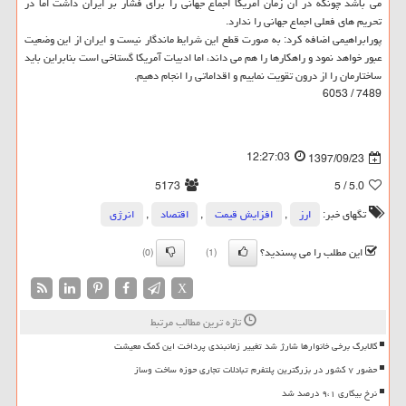
می باشد چونكه در آن زمان آمریكا اجماع جهانی را برای فشار بر ایران داشت اما در
تحریم های فعلی اجماع جهانی را ندارد.
پورابراهیمی اضافه كرد: به صورت قطع این شرایط ماندگار نیست و ایران از این وضعیت
عبور خواهد نمود و راهكارها را هم می داند، اما ادبیات آمریكا گستاخی است بنابراین باید
ساختارمان را از درون تقویت نماییم و اقداماتی را انجام دهیم.
7489 / 6053
12:27:03
1397/09/23
5173
/ 5
5.0
تگهای خبر:
ارز
,
افزایش قیمت
,
اقتصاد
,
انرژی
این مطلب را می پسندید؟
(0)
(1)
X
تازه ترین مطالب مرتبط
کالابرگ برخی خانوارها شارژ شد تغییر زمانبندی پرداخت این کمک معیشت
حضور ۷ کشور در بزرگترین پلتفرم تبادلات تجاری حوزه ساخت وساز
نرخ بیکاری ۹،۱ درصد شد