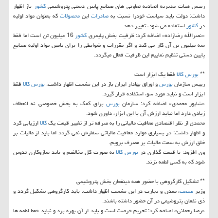
رییس هیات مدیریه اتحادیه تعاونی های صنایع پایین دستی پتروشیمی
كشور
باز اظهار
داشت: دولت باید سیاست خودرا نسبت به
صادرات
این
محصولات
كه بعنوان مواد اولیه
در
كشور
استفاده می شود، تغییر دهد.
«نصرالله رضازاده» اضافه كرد: ظرفیت بخش پلیمری
كشور
16 میلیون تن است اما فقط
سه میلیون تن آن كار می كند و اگر مقررات و ضوابطی را برای تامین مواد اولیه صنایع
پایین دستی تنظیم نماییم این ظرفیت فعال میگردد.
**
بورس
كالا
فقط یك ابزار است
رییس سازمان
بورس
و اوراق بهادار ایران باز در این نشست اظهار داشت:
بورس
كالا
فقط
ابزار است و نباید مورد سوء استفاده قرار گیرد.
«شاپور محمدی» اضافه كرد: سازمان
بورس
برای كمك به بخش خصوصی نه انعطاف
زیادی دارد اما نباید ارزش آن با این ابزار، داوری شود.
محمدی از نظر اقتصادی معافیت مالیاتی را به صرفه تر از تغییر قیمت یك
كالا
ارزیابی كرد
و اظهار داشت: در بسیاری موارد معافیت مالیاتی سفارش نمی گردد اما باید از مالیات بر
خلق ارزش به سمت مالیات بر مصرف برویم.
وی افزود: با قیمت گذاری در
بورس
كالا
به صورت كل مخالفیم و باید سازوكاری تدوین
شود كه به كسی لطمه نزند.
** تشكیل كارگروهی با حضور همه دینفعان بخش پتروشیمی
وزیر
صنعت
، معدن و تجارت در این نشست اظهار داشت: باید كارگروهی تشكیل گردد و
ذی نفعان پتروشیمی در آن حضور داشته باشند.
«رضا رحمانی» اضافه كرد: تحریم فرصت است و باید از آن بهره برد و نباید فقط لطمه ها