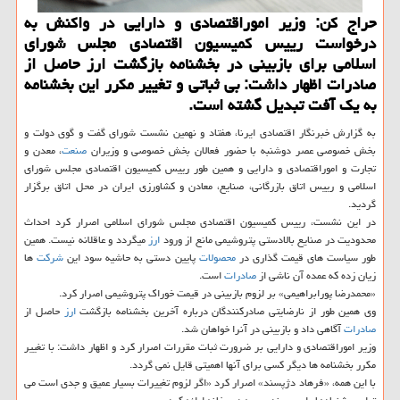
حراج كن: وزیر اموراقتصادی و دارایی در واكنش به
درخواست رییس كمیسیون اقتصادی مجلس شورای
اسلامی برای بازبینی در بخشنامه بازگشت ارز حاصل از
صادرات اظهار داشت: بی ثباتی و تغییر مكرر این بخشنامه
به یك آفت تبدیل گشته است.
به گزارش خبرنگار اقتصادی ایرنا، هفتاد و نهمین نشست شورای گفت و گوی دولت و
بخش خصوصی عصر دوشنبه با حضور فعالان بخش خصوصی و وزیران
صنعت
، معدن و
تجارت و اموراقتصادی و دارایی و همین طور رییس كمیسیون اقتصادی مجلس شورای
اسلامی و رییس اتاق بازرگانی، صنایع، معادن و كشاورزی ایران در محل اتاق برگزار
گردید.
در این نشست، رییس كمیسیون اقتصادی مجلس شورای اسلامی اصرار كرد احداث
محدودیت در صنایع بالادستی پتروشیمی مانع از ورود
ارز
میگردد و عاقلانه نیست. همین
طور سیاست های قیمت گذاری در
محصولات
پایین دستی به حاشیه سود این
شركت
ها
زیان زده كه عمده آن ناشی از
صادرات
است.
«محمدرضا پورابراهیمی» بر لزوم بازبینی در قیمت خوراك پتروشیمی اصرار كرد.
وی همین طور از نارضایتی صادركنندگان درباره آخرین بخشنامه بازگشت
ارز
حاصل از
صادرات
آگاهی داد و بازبینی در آنرا خواهان شد.
وزیر اموراقتصادی و دارایی بر ضرورت ثبات مقررات اصرار كرد و اظهار داشت: با تغییر
مكرر بخشنامه ها دیگر كسی برای آنها اهمیتی قایل نمی گردد.
با این همه، «فرهاد دژپسند» اصرار كرد «اگر لزوم تغییرات بسیار عمیق و جدی است می