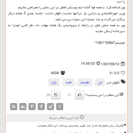
را دید.
وی اضافه كرد: با همه قوا آماده ایم دوستان فعال در این بخش را همراهی نماییم.
وزیر اموراقتصادی و دارایی باز درانتها نشست اظهار داشت: جلسه بعدی 2 هفته دیگر
برگزار می گردد و باید دوباره این سوژه بررسی شود.
وی به همه بخش های در رابطه با پتروشیمی یك هفته مهلت داد نظر كتبی خودرا به
دبیرخانه ارسال نمایند.
اقتصام*6984*1961*
14:56:03
1397/09/13
4698
/ 5
5.0
تگهای خبر:
ارز
,
اقتصاد
,
اهدا
,
بازار
این مطلب را می پسندید؟
(0)
(1)
X
تازه ترین مطالب مرتبط
کالابرگ برخی خانوارها شارژ شد تغییر زمانبندی پرداخت این کمک معیشت