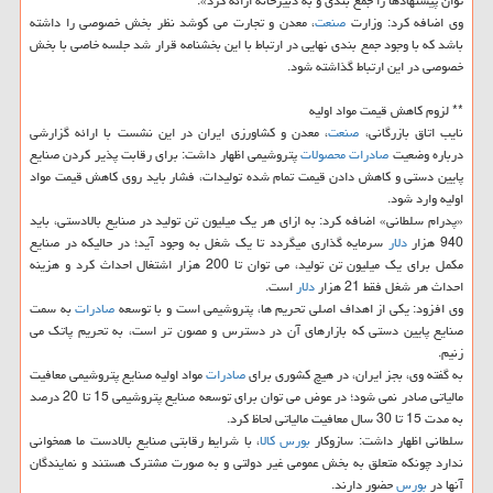
توان پیشنهادها را جمع بندی و به دبیرخانه ارائه كرد».
وی اضافه كرد: وزارت
صنعت
، معدن و تجارت می كوشد نظر بخش خصوصی را داشته
باشد كه با وجود جمع بندی نهایی در ارتباط با این بخشنامه قرار شد جلسه خاصی با بخش
خصوصی در این ارتباط گذاشته شود.
** لزوم كاهش قیمت مواد اولیه
نایب اتاق بازرگانی،
صنعت
، معدن و كشاورزی ایران در این نشست با ارائه گزارشی
درباره وضعیت
صادرات
محصولات
پتروشیمی اظهار داشت: برای رقابت پذیر كردن صنایع
پایین دستی و كاهش دادن قیمت تمام شده تولیدات، فشار باید روی كاهش قیمت مواد
اولیه وارد شود.
«پدرام سلطانی» اضافه كرد: به ازای هر یك میلیون تن تولید در صنایع بالادستی، باید
940 هزار
دلار
سرمایه گذاری میگردد تا یك شغل به وجود آید؛ در حالیكه در صنایع
مكمل برای یك میلیون تن تولید، می توان تا 200 هزار اشتغال احداث كرد و هزینه
احداث هر شغل فقط 21 هزار
دلار
است.
وی افزود: یكی از اهداف اصلی تحریم ها، پتروشیمی است و با توسعه
صادرات
به سمت
صنایع پایین دستی كه بازارهای آن در دسترس و مصون تر است، به تحریم پاتك می
زنیم.
به گفته وی، بجز ایران، در هیچ كشوری برای
صادرات
مواد اولیه صنایع پتروشیمی معافیت
مالیاتی صادر نمی شود؛ در عوض می توان برای توسعه صنایع پتروشیمی 15 تا 20 درصد
به مدت 15 تا 30 سال معافیت مالیاتی لحاظ كرد.
سلطانی اظهار داشت: سازوكار
بورس
كالا
، با شرایط رقابتی صنایع بالادست ما همخوانی
ندارد چونكه متعلق به بخش عمومی غیر دولتی و به صورت مشترك هستند و نمایندگان
آنها در
بورس
حضور دارند.