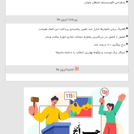
بازطراحی اکوسیستم اشتغال بانوان
پربحث ترین ها
کالابرگ برخی خانوارها شارژ شد تغییر زمانبندی پرداخت این کمک معیشت
حضور ۷ کشور در بزرگترین پلتفرم تبادلات تجاری حوزه ساخت وساز
نرخ بیکاری ۹،۱ درصد شد
سیگار برگ چیست و چگونه بهترین انتخاب را داشته باشیم؟
جدیدترین ها