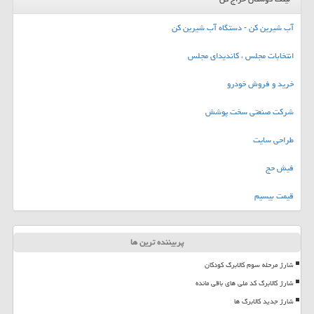
آب شیرین کن - دستگاه آب شیرین کن
انتخابات مجلس ، کاندیدای مجلس
خرید و فروش خودرو
شرکت صنعتی سخت پوشش
طراحی سایت
فیش حج
قیمت بیسیم
پربیننده ترین ها
شارژ مرحله سوم کالابرگ کودکان
شارژ کالابرگ کد ملی های باقی مانده
شارژ جدید کالابرگ ها