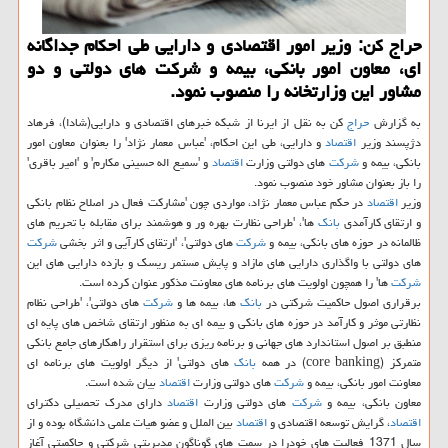
حراج كن: وزیر امور اقتصادی و دارایی طی احكام جداگانه
ای، معاون امور بانكی، بیمه و شركت های دولتی و دو
مشاور این وزارتخانه را منصوب نمود.
به گزارش
حراج
كن به نقل از ایرنا از شبكه خبرهای اقتصادی و دارایی(شادا)، فرهاد
دژپسند وزیر
اقتصاد
و دارایی، طی این احكام، 'عباس معمار نژاد' را بعنوان معاون امور
بانكی، بیمه و
شركت
های دولتی وزارت
اقتصاد
و 'سمیع اله حسینی مكارم' و 'امیر باقری'
را باز بعنوان مشاور خود منصوب نمود.
وزیر
اقتصاد
در حكم عباس معمار نژاد، مواردی چون 'مشاركت فعال در اصلاح نظام بانكی
و ارتقای كارآمدی
بانك
ها'، 'طراحی نظارت بهره ور و هوشمند برای مقابله با تحریم های
ظالمانه در حوزه های بانكی، بیمه و
شركت
های دولتی'، 'ارتقای كارآیی و اثر بخشی
شركت
های دولتی با واگذاری دارایی های مازاد و پایش مستمر ریسك و بازده دارایی های این
شركت
ها' را همچون اولویت های برنامه های معاونت مذكور عنوان كرده است.
برقراری اصول حاكمیت شركتی در
بانك
ها، بیمه ها و
شركت
های دولتی'، 'طراحی نظام
نظارتی موثر و كارآمد در حوزه های بانكی و بیمه ای به منظور ارتقای شاخص های پایه ای
منطبق بر اصول استاندارد های جهانی و برنامه ریزی برای استقرار راهكارهای جامع بانكی
متمركز (core banking) در همه
بانك
های دولتی' از دیگر اولویت های برنامه ای
معاونت امور بانكی، بیمه و
شركت
های دولتی وزارت
اقتصاد
بیان شده است.
معاون بانكی، بیمه و
شركت
های دولتی وزارت
اقتصاد
دارای مدرك تحصیلی دكترای
اقتصاد
، گرایش توسعه اقتصادی و
اقتصاد
بین الملل و عضو هیات علمی دانشگاه بوده و از
سال 1371 فعالیت های خودرا در سمت های گوناگون مدیریتی شركتی و حاكمیتی آغاز