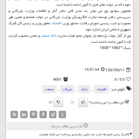
نموده كه در دولت های قبل تا كنون ادامه داشته است.
همچون سوابق وی می توان به، مدیر كلی دفتر آمار و اطلاعات وزارت بازرگانی و
سرپرستی دفتر توسعه تجارت الكترونیكی وزارت بازرگانی در دولت هشتم و همین طور
عضویت و نایب رئیسی شورای رقابت، مشاور وزیر
اقتصاد
، معاون وزیر و رئیس كل گمرك
جمهوری اسلامی ایران اشاره نمود.
وی از آغاز دولت یازدهم باز بعنوان عضو هیات مدیره
بانك
صنعت
و معدن منصوب گردید
كه تا كنون ادامه داشته است.
شبك**1983**1908
15:01:54
1397/09/11
4691
/ 5
5.0
تگهای خبر:
اقتصاد
,
بانك
,
شركت
,
صنعت
این مطلب را می پسندید؟
(0)
(1)
X
تازه ترین مطالب مرتبط
کالابرگ برخی خانوارها شارژ شد تغییر زمانبندی پرداخت این کمک معیشت