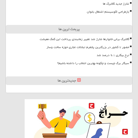
شارژ جدید کالابرگ ها
بازطراحی اکوسیستم اشتغال بانوان
پربحث ترین ها
کالابرگ برخی خانوارها شارژ شد تغییر زمانبندی پرداخت این کمک معیشت
حضور ۷ کشور در بزرگترین پلتفرم تبادلات تجاری حوزه ساخت وساز
نرخ بیکاری ۹،۱ درصد شد
سیگار برگ چیست و چگونه بهترین انتخاب را داشته باشیم؟
جدیدترین ها