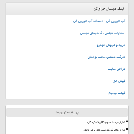
لینک دوستان حراج کن
آب شیرین کن - دستگاه آب شیرین کن
انتخابات مجلس ، کاندیدای مجلس
خرید و فروش خودرو
شرکت صنعتی سخت پوشش
طراحی سایت
فیش حج
قیمت بیسیم
پربیننده ترین ها
شارژ مرحله سوم کالابرگ کودکان
شارژ کالابرگ کد ملی های باقی مانده