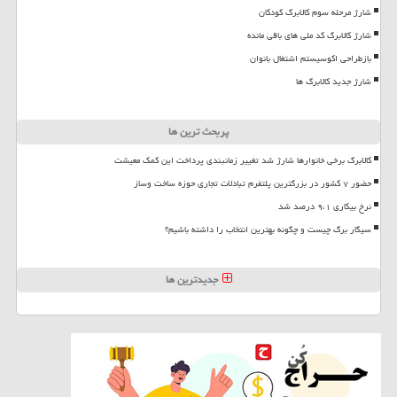
شارژ مرحله سوم کالابرگ کودکان
شارژ کالابرگ کد ملی های باقی مانده
بازطراحی اکوسیستم اشتغال بانوان
شارژ جدید کالابرگ ها
پربحث ترین ها
کالابرگ برخی خانوارها شارژ شد تغییر زمانبندی پرداخت این کمک معیشت
حضور ۷ کشور در بزرگترین پلتفرم تبادلات تجاری حوزه ساخت وساز
نرخ بیکاری ۹،۱ درصد شد
سیگار برگ چیست و چگونه بهترین انتخاب را داشته باشیم؟
جدیدترین ها