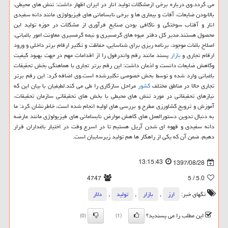
می گردد.وی درباره برخی ازمشكلات تولید انار در ایران اظهار داشت: تنش های محیطی،
بالابودن ضایعات، آفات و بیماری ها و برخی نابسامانی های فیزیولوژی مانند دانه سفیدی
انار و آفتاب سوختگی و ناكافی بودن صنایع فرآوری از مشكلات در حوزه تولید این
محصول هستند.مدیر كل دفتر میوه های گرمسیری و نیمه گرمسیری معاونت امور باغبانی،
اصلاح باغات موجود، برنامه ریزی برای شناسایی، حفاظت و تكثیر ارقام برتر داخلی و ورود
ارقام تجاری و
بازار
پسند مانند رقم واندرفول را از اقدامات مهم در جهت بهبود كیفیت
وكاهش ضایعات دانست و اذعان داشت: این رقم برتر تجاری با هماهنگی بخش تحقیقات
باغبانی وارد شده و توسط بخش خصوصی تكثیرشده است.وی اضافه كرد: این رقم برتر
تجاری حالا در مناطق مختلف
كشور
مراحل سازگاری را طی می كند.لطیفیان با بیان این كه
نیازهای تحقیقاتی در مورد تنش های محیطی با بخش های تحقیقاتی سازمان تحقیقات،
آموزش و ترویج كشاورزی مطرح و بررسی های اولیه انجام شده است، خاطرنشان كرد: ما
به دنبال تدوین دستورالعمل های كاهش عوارض نابسامانی های فیزیولوژی مانند عارضه
دانه سفیدی و قهوه ای شدن آریل هستیم تا در اسرع وقت در اختیار باغداران قرار
دهیم، ضمن آن كه یكی از راهكار ها هم تولید زیرسایبان است.
13:15:43
1397/08/28
4747
/ 5
5.0
تگهای خبر:
ارز
,
بازار
,
تولید
,
دلار
این مطلب را می پسندید؟
(0)
(1)