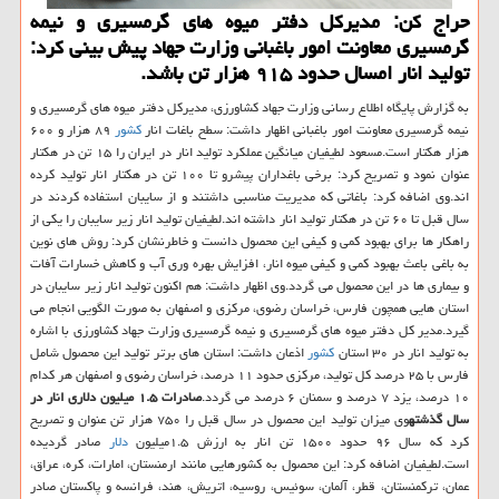
حراج كن: مدیركل دفتر میوه های گرمسیری و نیمه
گرمسیری معاونت امور باغبانی وزارت جهاد پیش بینی كرد:
تولید انار امسال حدود ۹۱۵ هزار تن باشد.
به گزارش پایگاه اطلاع رسانی وزارت جهاد كشاورزی، مدیركل دفتر میوه های گرمسیری و
نیمه گرمسیری معاونت امور باغبانی اظهار داشت: سطح باغات انار
كشور
۸۹ هزار و ۶۰۰
هزار هكتار است.مسعود لطیفیان میانگین عملكرد تولید انار در ایران را ۱۵ تن در هكتار
عنوان نمود و تصریح كرد: برخی باغداران پیشرو تا ۱۰۰ تن در هكتار انار تولید كرده
اند.وی اضافه كرد: باغاتی كه مدیریت مناسبی داشتند و از سایبان استفاده كردند در
سال قبل تا ۶۰ تن در هكتار تولید انار داشته اند.لطیفیان تولید انار زیر سایبان را یكی از
راهكار ها برای بهبود كمی و كیفی این محصول دانست و خاطرنشان كرد: روش های نوین
به باغی باعث بهبود كمی و كیفی میوه انار، افزایش بهره وری آب و كاهش خسارات آفات
و بیماری ها در این محصول می گردد.وی اظهار داشت: هم اكنون تولید انار زیر سایبان در
استان هایی همچون فارس، خراسان رضوی، مركزی و اصفهان به صورت الگویی انجام می
گیرد.مدیر كل دفتر میوه های گرمسیری و نیمه گرمسیری وزارت جهاد كشاورزی با اشاره
به تولید انار در ۳۰ استان
كشور
اذعان داشت: استان های برتر تولید این محصول شامل
فارس با ۲۵ درصد كل تولید، مركزی حدود ۱۱ درصد، خراسان رضوی و اصفهان هر كدام
۱۰ درصد، یزد ۷ درصد و سمنان ۶ درصد می گردد.
صادرات ۱.۵ میلیون دلاری انار در
سال گذشته
وی میزان تولید این محصول در سال قبل را ۷۵۰ هزار تن عنوان و تصریح
كرد كه سال ۹۶ حدود ۱۵۰۰ تن انار به ارزش ۱.۵میلیون
دلار
صادر گردیده
است.لطیفیان اضافه كرد: این محصول به كشورهایی مانند ارمنستان، امارات، كره، عراق،
عمان، تركمنستان، قطر، آلمان، سوئیس، روسیه، اتریش، هند، فرانسه و پاكستان صادر