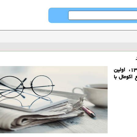
حراج كن: هایپراستار روز ۱۳ آبان ماه ۱۳۹۷، اولین
اكومال با