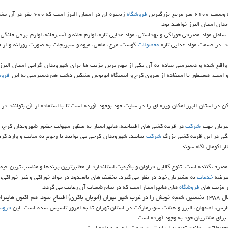
ع بزرگترین
فروشگاه
زنجیره ای در استان البرز است كه ۰۰
 شامل مواد مصرفی خوراكی و بهداشتی، مواد غذایی تازه، لوازم خانه و آشپزخانه، لوازم برقی خانگی 
. در قسمت مواد غذایی تازه
محصولات
گوشت، مرغ، ماهی، میوه و سبزیجات به صورت روزانه و از ج
ل واقع شده و دسترسی ساده به آن یكی از مهم ترین مزیت ها برای شهروندان گرامی استان البرز
فروش
 در استان البرز امكان ویژه ای را در سایت خود بوجود آورده است تا با استفاده از آن بتوانند در
شتریان جهت
شركت
در قرعه كشی های افتتاحیه، هایپراستار به منظور سهولت حضور شهروندان كرج، ا
ادگی در این قرعه كشی بزرگ
شركت
نمایند. شهروندان كرجی می توانند با رجوع به سایت و وارد كرد
ر اكومال آگاه شوند.
مصرف كننده است. تنوع كالایی فراوان و باكیفیت استاندارد از معتبرترین برندها و مناسب ترین قیمت
 عرضه
خدمات
به مشتریان خود در نظر می گیرد. تخفیف های نامحدود در مواد خوراكی و غیر خوراكی، 
ر مزیت های
فروشگاه
های هایپراستار است كه در تمام شعبات آن رعایت می گردد.
هایپراستار از پویاترین و به روزترین هایپرماركت های ایران است كه در سال ۱۳۸۸ نخستین شعبه خویش را در غرب شهر تهران (اتوبان باكری) افتتاح نمود. هم اكنون
فروش
برای مشتریان خود به وجود آورده است.
ت محصولاتش، قانون تضمین ارزان ترین قیمت را عرضه داده است.