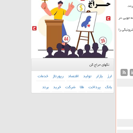
ردد.
ه جویی در
رونیكی را
تگهای حراج کن
ارز
بازار
تولید
اقتصاد
رپورتاژ
خدمات
بانك
پرداخت
طلا
شركت
خرید
برند