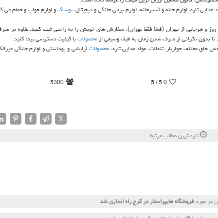
ذایی تازه، لوازم خانه و آشپزخانه، لوازم برقی خانگی و دیجیتال،
پوشاك
و لوازم خواب و حمام می گ
 روز و هرجایی از تهران (فعلاً فقط تهران)، سفارش های خویش را به راحتی ثبت كنید. علاوه بر صرف
رد تا بدون نگرانی از صرف شدن زمان به طیف وسیعی از
محصولات
با كیفیت دسترسی پیدا كنید.
ش های مختلف خواربار، تنقلات، مواد غذایی تازه،
محصولات
آرایشی و بهداشتی و لوازم خانگی غیرالكت
5300
/ 5
5.0
X
تازه ترین مطالب مرتبط
ن در مورد
فروشگاه هایپراستار در كرج راه اندازی شد