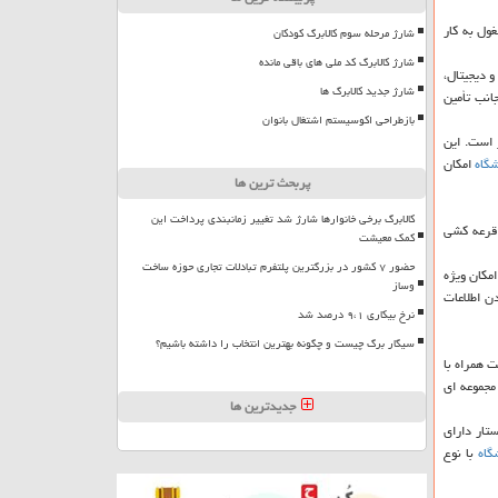
۶ نفر در آن مشغول به كار
شارژ مرحله سوم کالابرگ کودکان
شارژ کالابرگ کد ملی های باقی مانده
و دیجیتال،
شارژ جدید کالابرگ ها
انب تأمین
بازطراحی اکوسیستم اشتغال بانوان
 است. این
گاه
امكان
پربحث ترین ها
کالابرگ برخی خانوارها شارژ شد تغییر زمانبندی پرداخت این
 قرعه كشی
کمک معیشت
حضور ۷ کشور در بزرگترین پلتفرم تبادلات تجاری حوزه ساخت
مكان ویژه
وساز
ن اطلاعات
نرخ بیکاری ۹،۱ درصد شد
سیگار برگ چیست و چگونه بهترین انتخاب را داشته باشیم؟
 همراه با
مجموعه ای
جدیدترین ها
 هایپراستار دارای
گاه
با نوع