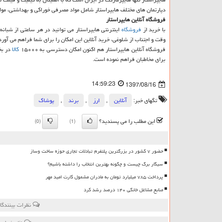
دپارتمان های مختلف هایپراستار شامل مواد مصرفی خوراكی و بهداشتی، مواد غ
فروشگاه آنلاین هایپراستار
با خرید از
فروشگاه
اینترنتی هایپراستار می توانید در هر ساعتی از شبانه
وقت و اجتناب از شلوغی، خرید آنلاین این امكان را برای شما فراهم می آو
فروشگاه آنلاین هایپراستار هم اكنون امكان دسترسی به ۱۵۰۰۰
كالا
در بخ
برای مخاطبان فراهم نموده است.
14:59:23
1397/08/16
تگهای خبر:
آنلاین
,
ارز
,
برند
,
پوشاك
این مطلب را می پسندید؟
(0)
(1)
حضور ۷ کشور در بزرگترین پلتفرم تبادلات تجاری حوزه ساخت وساز
سیگار برگ چیست و چگونه بهترین انتخاب را داشته باشیم؟
پرداخت ۷۸۵ میلیارد تومان به مادران مشمول کارت امید مهر
منابع مشاغل خانگی ۱۴۰ درصد رشد کرد
نظرات بینندگا