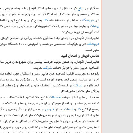
به گزارش
حراج
كن به نقل از مهر، هایپراستار اكومال با محوطه فروشی به وسعت ۶۱۰۰ متر مرب
هستند و همه روزه از ساعت ۹ بامداد تا ۱۲ شب پذیرای صدها نفر از شهروندان استان البرز خواهند بود.
این
فروشگاه
با بیشتر از ۳۳۰۰۰ قلم
كالا
، وسیع ترین و متنوع ترین كالاها
پوشاك
و لوازم خواب و حمام را خدمت شهروندان عزیز كرجی عرضه می كند
كنندگان محلی تهیه می گردد.
هایپراستار اكومال در ابتدای جاده مشكین دشت، رزكان نو، مجتمع اكوما
فروشگاه
دارای پاركینگ اختصاصی دو طبقه با گنجایش ۱۰۰۰ دستگاه خودرو است. همینطور با استفاده از متروی كرج و ایستگاه اتوبوس مشكین دشت هم دسترسی به این
پذیر است.
شانس خویش را امتحان كنید
هایپراستار اكومال، به منظور تولید فرصت بیشتر برای شهروندان عزیز ساكن
افتتاحیه هایپراستار با جوایز مختلف
شركت
نمایند.
باتوجه به تجربیات قبلی افتتاحیه های هایپراستار و استقبال فوق العاده م
ای را در سایت رسمی خود بوجود آورده است تا این عزیزان بتوانند به س
خود علاوه بر
شركت
در قرعه كشی، از تخفیف ها و برنامه های ویژه هایپراستا
ویژگی های متمایز هایپراستار
هدف كلی هایپراستار عرضه
محصولات
متنوع، باكیفیت و با قیمت مناسب به 
تخفیف های بیشمار روزانه از مهم ترین ارزش های هایپراستار است كه در
وسیع از تنوع
كالا
و
خدمات
بعد از
فروش
در بخش لوازم خانگی همچون دیگ
۱۳ شعبه در سراسر ایران شامل پنج هایپرماركت در استان های تهران، فارس، اصفهان، البرز و هشت سوپرماركت در استان تهران تا به امروز تاسیس شده است. این
دسترسی متفاوت و همینطور قیمت های به صرفه تلفیقی از خرید و تفریح را 
هایپراستار تنها هایپرماركت در ایران است كه با اطمینان به كیفیت و قیم