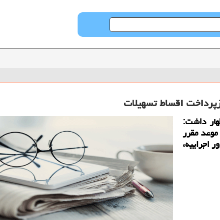
ازپرداخت اقساط تسهیلات
هار داشت:
موعد مقرر
ر اجراییه،