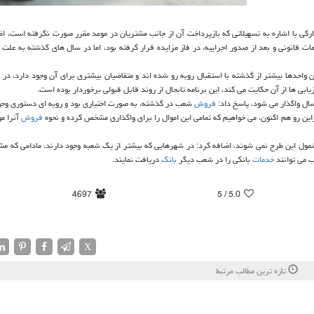
كی با اشاره به تسهیلاتی كه بازپرداخت آن از جانب مشتریان در موعد مقرر صورت نگرفته است، اظ
ات قانونی و بعد از صدور اجراییه، در فاز مزایده قرار گرفته بود، اما در سال های گذشته به علت
 واحدها بیشتر از گذشته با استقبال روبه رو شده اند و متقاضیان بیشتری برای آن وجود دارد، در 
بی ها از آن حكایت می كند، این برنامه تابحال از روند قابل قبولی برخوردار بوده است.
ال واگذار می شود، پاسخ داد:
فروش
شعب در گذشته، به صورت اختیاری بود و رویه ای دستوری وج
این رو هم اكنون، می خواهیم كه تمامی این اموال را برای واگذاری مشخص كرده و نحوه
فروش
آنرا مو
 مشمول این طرح نمی شوند، اضافه كرد: در شهرهایی كه بیشتر از یك شعبه وجود دارند، مادامی كه 
ب می توانند
خدمات
بانكی را در شعب دیگر
بانك
دریافت نمایند.
4697
/ 5
5.0
X
تازه ترین مطالب مرتبط