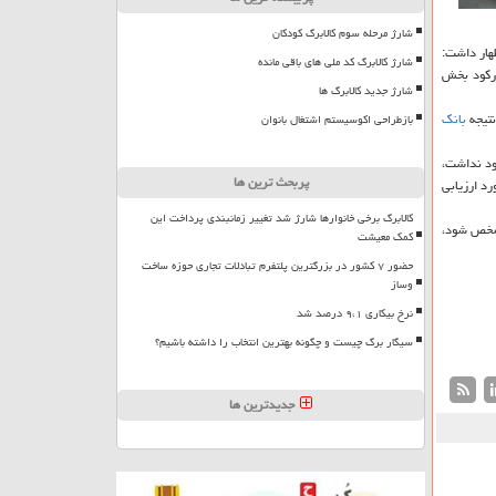
شارژ مرحله سوم کالابرگ کودکان
هار داشت:
شارژ کالابرگ کد ملی های باقی مانده
 ركود بخش
شارژ جدید کالابرگ ها
نتیجه
بانك
بازطراحی اکوسیستم اشتغال بانوان
ود نداشت،
پربحث ترین ها
رد ارزیابی
کالابرگ برخی خانوارها شارژ شد تغییر زمانبندی پرداخت این
مشخص شود،
کمک معیشت
حضور ۷ کشور در بزرگترین پلتفرم تبادلات تجاری حوزه ساخت
وساز
نرخ بیکاری ۹،۱ درصد شد
سیگار برگ چیست و چگونه بهترین انتخاب را داشته باشیم؟
جدیدترین ها