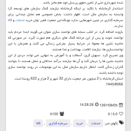
شده شهرداری حتی از تامین حقوق پرسنل خود هم عاجز باشد.
استاندار كرمانشاه با تاكید بر اینكه كرمانشاه نیازمند كمك سازمان های توسعه گرا
وابسته به سازمان ملل است، اظهار داشت: بخش خصوصی هم تمایل چندانی برای
سرمایه گذاری در چنین شهرهایی ندارد چونكه این جمعیت فقیر توان خرید
خدمات
و
كالا
ندارند.
بازوند اضافه كرد: در اغلب نسخه های توانمند سازی عنوان می گویند ابتدا مردم باید
توانمند شوند و پس از این مرحله كمك های دیگری هم صورت گیرد. در صورتی كه
حاشیه نشین ها معمولا در شرایط بسیار بغرنجی زندگی می كنند و همزمان با این
توانمندسازی ها، نیازمند اقامت، بهداشت و غذا هستند.
وی تصریح كرد: تسهیل گری، آسفالت و یا آموزش به تنهایی نمی تواند دردی از این
حاشیه نشین ها را درمان كند و آن ها نیازمند درآمد حداقلی و شغل هستند تا بتوانند
گذران زندگی كنند. انتظار داریم سازمان ملل به این موضوعات در روند توانمند سازی
توجه داشته باشند.
استان كرمانشاه با 2 میلیون نفر جمعیت دارای 32 شهر و 2 هزار و 622 روستا است.
7445/8066
14:28:28
1397/08/05
5100
/ 5
5.0
تگهای خبر:
خدمات
,
خرید
,
سرمایه گذاری
,
كالا