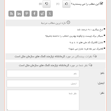
این مطلب را می پسندید؟
(0)
(1)
X
تازه ترین مطالب مرتبط
نرخ بیکاری ۹،۱ درصد شد
سیگار برگ چیست و چگونه بهترین انتخاب را داشته باشیم؟
شارژ کالابرگ کد ملی های ۷، ۸ و ۹
کالابرگ تیر ماه فردا شارژ می شود؟
نظرات بینندگان در مورد
كرمانشاه نیازمند كمك های سازمان ملل است
نظر شما در مورد
كرمانشاه نیازمند كمك های سازمان ملل است
نام:
ایمیل:
نظر: