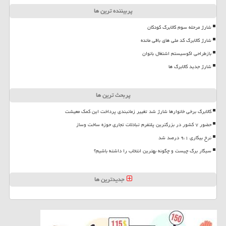
پربیننده ترین ها
شارژ مرحله سوم کالابرگ کودکان
شارژ کالابرگ کد ملی های باقی مانده
بازطراحی اکوسیستم اشتغال بانوان
شارژ جدید کالابرگ ها
پربحث ترین ها
کالابرگ برخی خانوارها شارژ شد تغییر زمانبندی پرداخت این کمک معیشت
حضور ۷ کشور در بزرگترین پلتفرم تبادلات تجاری حوزه ساخت وساز
نرخ بیکاری ۹،۱ درصد شد
سیگار برگ چیست و چگونه بهترین انتخاب را داشته باشیم؟
جدیدترین ها