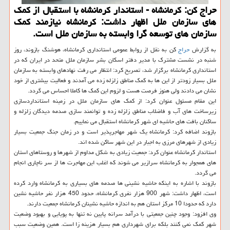
حراج كن: كرمانشاه - استاندار كرمانشاه با استقبال از كمك
های سازمان ملل اظهار داشت: كرمانشاه نیازمند كمك
سازمان های توسعه گرا وابسته به سازمان ملل است.
به گزارش
حراج
كن به نقل از روابط عمومی استانداری كرمانشاه، هوشنگ بازوند، روز
شنبه در نشست مشترك با مدیر دفتر اسكان بشر سازمان ملل متحد در ایران كه در
استانداری كرمانشاه برگزار شد، تصریح كرد: انتظار می رفت نهادهای وابسته به سازمان
ملل بسیار زودتر از این ها به كمك مناطق زلزله زده می آمدند و فعالیت بیشتری از خود
نشان می دادند ولی هنوز فرصت هست و لزوم این كمك ها كاملا احساس می گردد.
این مقام مسئول عنوان كرد: از كمك های سازمان ملل در زمینه استانداردسازی
زیرساخت های آب و فاضلاب مناطق زلزله زده و توانمند سازی صدمه دیدگان زلزله و
ساكنان بافت های حاشیه ای شهر كرمانشاه استقبال می نماییم.
بازوند اضافه كرد: كرمانشاه یك شهر مهاجرپذیر است و در زمان جنگ جمعیت بسیار
زیادی از شهرهای مرزی به اجبار در این شهر ساكن شده اند.
استاندار كرمانشاه عنوان كرد: جمعیت زیادی به شكل مداوم از شهرها و روستاهای استان
های همجوار به كرمانشاه سرازیر می شوند كه اغلب این مهاجرت ها از سر ناچاری انجام
می گردد.
بازوند با اشاره به اینكه حاشیه نشینی ها صدمه های بسیاری به كرمانشاه وارد كرده
است، اظهار داشت: شهر 900 هزار نفری كرمانشاه، حدود 450 هزار نفر حاشیه نشین
دارد كه حدودا 10 مركز استان هم به اندازه حاشیه نشینان كرمانشاه جمعیت دارند.
وی افزود: وجود چنین جمعیتی با درآمد سرانه پایین نه تنها به پویایی و بهبود وضعیت
شهر كمك نمی كنند بلكه برای شهرداری هم بسیار هزینه زا است. همین وضعیت سبب