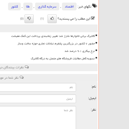
تگهای خبر:
اقتصاد
,
سرمایه گذاری
,
طلا
,
كشور
این مطلب را می پسندید؟
(0)
(1)
کالابرگ برخی خانوارها شارژ شد تغییر زمانبندی پرداخت این کمک معیشت
حضور ۷ کشور در بزرگترین پلتفرم تبادلات تجاری حوزه ساخت وساز
نرخ بیکاری ۹،۱ درصد شد
تسویه کامل مطالبات فروشگاه های متصل به درگاه کالابرگ
نظرات بینندگان در
نظر شما در مو
نام:
ایمیل:
نظر: