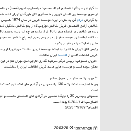
به گزارش خبرنگار اقتصادی ایرنا، «مسعود خوانساری» امروز(شنبه) در نش
از سوی موسسه بین المللی فریزر و با همكاری اتاق بازرگانی تهران اعلام ش
به گزارش
حراج
كن به نقل از ایرنا، موسسه فریزر در سال 1974 تاسیس شده و از سال 1975 گزارش های خویش را درمورد شاخص آزادی اقتصادی منتشر می كند.
شاخص آزادی اقتصادی فریزر شاخص موزونی كه از پنج شاخص تشكیل شده اس
رتبه هر شاخص در فاصله صفر تا 10 قرار دارد؛ هر چه این رتبه به عدد 10 نزدیكتر باشد مبین آزادی اقتصادی بیشتر در آن
به گفته خوانساری، موسسه فریزر در بررسی های خود پنج شاخص «حجم دولت
مالی و تجارت» را در نظر می گیرد.
رئیس اتاق تهران با اشاره به اینكه موسسه فریزر اطلاعات خویش را از رس
فریزر اطلاعات كاملی از
اقتصاد
ایران نداشت.
«فریال مستوفی» رییس مركز سرمایه گذاری خارجی اتاق تهران هم در این ن
ممكن نبوده است و موسسه هایی مانند فریزر اطلاعات ایران را نداشتند.
** بهبود رتبه دسترسی به پول سالم
وی با اشاره به اینكه رتبه 130 رتبه خوبی در آزاد
است.
مستوفی رتبه زیر 20 را جایگاه مناسبی در آزادی های اقتصادی دانست و اظهار داشت: رتبه
اف.اِی.تی.اف (FATF) بوده است.
اقتصام**9189** 2023
20:03:29
1397/07/28