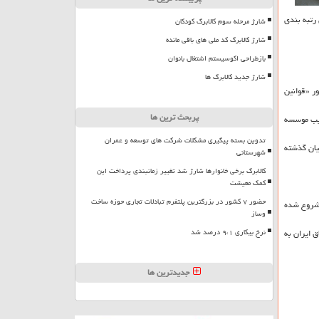
رتبه بندی
شارژ مرحله سوم کالابرگ کودکان
شارژ کالابرگ کد ملی های باقی مانده
بازطراحی اکوسیستم اشتغال بانوان
شارژ جدید کالابرگ ها
ر «قوانین
پربحث ترین ها
سبب موسسه
تدوین بسته پیگیری مشکلات شرکت های توسعه و عمران
یان گذشته
شهرستانی
کالابرگ برخی خانوارها شارژ شد تغییر زمانبندی پرداخت این
کمک معیشت
حضور ۷ کشور در بزرگترین پلتفرم تبادلات تجاری حوزه ساخت
به شروع شده
وساز
 ایران به
نرخ بیکاری ۹،۱ درصد شد
جدیدترین ها