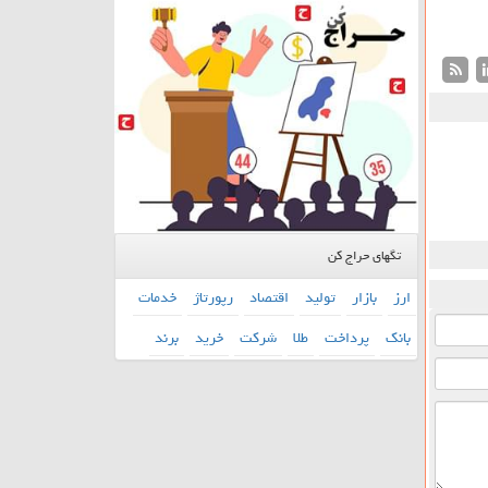
تگهای حراج کن
ارز
بازار
تولید
اقتصاد
رپورتاژ
خدمات
بانك
پرداخت
طلا
شركت
خرید
برند