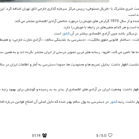
ست خبری مشترك با «فریال مستوفی» رییس مركز سرمایه گذاری خارجی اتاق تهران اضافه كرد: این 
ده است.
ت و هر كدام متغیرهای در رابطه با خویش را دارد.
كشور
است.
»، «ساختار قانونی حقوق مالكیت»، «دسترسی به نقدینگی سالم»، «آزادی تجارت خارجی» و همینطو
انه ها تامین می كند، افزود: رسانه های غربی تصویر درستی از ایران منتشر نكرده اند و به همین 
شست اظهار داشت: بدلیل تحریم ها و محدودیت ها، حدودا دسترسی به آمار و اطلاعات ایران در سال
ی های اقتصادی نیست، اظهار داشت: وضعیت ایران در آزادی های اقتصادی از بدتر به بد رسیده و كوشش برای بهبود رت
كشور
در دسترسی به پول سالم بهتر شده كه دلیل اصلی آن اصلاح قوانین درباره الحاق
5174
/ 5
5.0