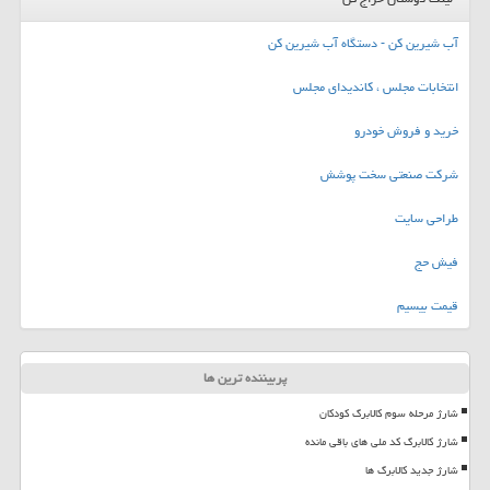
آب شیرین کن - دستگاه آب شیرین کن
انتخابات مجلس ، کاندیدای مجلس
خرید و فروش خودرو
شرکت صنعتی سخت پوشش
طراحی سایت
فیش حج
قیمت بیسیم
پربیننده ترین ها
شارژ مرحله سوم کالابرگ کودکان
شارژ کالابرگ کد ملی های باقی مانده
شارژ جدید کالابرگ ها