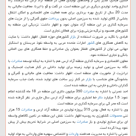
حسین قبادی، مدیر یكی از واحدهای تولیدی فعال در منطقه آزاد ارس كه درصدد راه
اندازی واحد تولیدی دیگری در این منطقه است، در گفت و گو با ایرنا، معافیت مالیاتی به
مدت 20 سال از تاریخ بهره برداری برای همه فعالیت های اقتصادی و امكان انتقال
بخشی از كالای تولید شده به سرزمین اصلی بدون
پرداخت
حقوق گمركی را از مزیت های
سرمایه گذاری در این منطقه آزاد عنوان نمود و اظهار داشت: نزدیكی این منطقه به
كشورهای همسود و تركیه مزیتی ویژه برای فعالان تجاری است.
قبادی با تاكید بر ضرورت استفاده از
بازار
كشورهای حوزه قفقاز، اظهار داشت: با عنایت
به كاهش همكاری های
كشور
امارات متحده عربی به واسطه نفوذ عربستان و استكبار
جهانی می توان از كشورهای قفقاز بعنوان پل صادراتی و حفظ همكاری های بین المللی
بانكی و تجاری استفاده نمود.
معاون اقتصادی و سرمایه گذاری منطقه آزاد ارس هم با اشاره به اینكه توسعه
صادرات
با
نگاه به سرزمین اصلی و تولید زمینه برای تولید داخلی در كنار هدایت لجستیك و
ترانزیت از ماموریت های منطقه است، اظهار داشت: معافیت های مالیاتی و گمركی و
بخشودگی های متناسب با
بازار
در كنار زیر ساخت های تولید شده، باعث جذب سرمایه
گذاران داخلی و خارجی به این منطقه شده است.
احد نصرتی با اشاره به
صادرات
350 میلیون دلاری این منطقه در 18 ماه گذشته اعلام
نمود: 1.5 میلیارد
دلار
خط اعتباری برای منطقه آزاد ارس سال جاری در نظر گرفته شده
است كه محر كی برای سرمایه گذاری در منطقه است.
وی با اشاره به فعال بودن 315 پروژه تولیدی در منطقه آزاد ارس و
صادرات
15 هزار
تنی
محصولات
كشاورزی به روسیه اظهار داشت: نقش این منطقه در تامین كالاهای واسطه
ای برای صنایع تولیدی و باز
صادرات
به سرزمین اصلی در شرایط تحریم بیش از پیش
نمود پیدا كرده است.
نصرتی با اشاره به مدیریت هدفمند
واردات
و اختصاص سهمیه های وارداتی به مواد اولیه