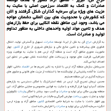
صادرات و كمك به اقتصاد سرزمین اصلی با عنایت به
مزیت های ویژه برای سرمایه گذاران شكل گرفتند و الان
كه كشورمان با محدودیت های بین المللی دشمنان مواجه
می باشد، وجود این مناطق نقطه اتكایی برای حفظ بازارهای
هدف و تامین مواد اولیه واحدهای داخلی به منظور تداوم
تولید و صادرات است.
به گزارش
حراج
كن به نقل از ایرنا، توسعه
صادرات
، تسهیل و گسترش تولید، انتقال
فناوری های پیشرفته و تامین منابع مالی و نیازهای ضروری از خارج از
كشور
، چهار
ماموریت محوری مناطق آزاد است و منطقه آزاد ارس هم با عنایت به موقعیت ویژه
جغرافیایی، ظرفیت های موجود و زیرساخت های ایجادشده نقش مهمی در تحقق این
اهداف ایفا می كند.
مدیرعامل سازمان منطقه آزاد ارس با اشاره به تاثیر تحریم ها در
اقتصاد
داخلی، اظهار
داشت: ما آماده پشتیبانی از تولیدكننده ها با استفاده از مزیت های قانونی و مشوق های
سرمایه گذاری در این منطقه هستیم.
محسن نریمان تصریح كرد: ارس در نقطه استراتژیك با امكان دسترسی به بازارهای
مختلف آسیا و اروپا قرار گرفته و با عنایت به قوانین مخصوص و حمایتی مناطق آزاد، این
منطقه بهترین مكان برای تولید و
صادرات
و كسب سود بیشتر با امكان
واردات
تكنولوژی
تولید و تجارت بدون
پرداخت
عوارض گمركی و مالیات در شرایط كنونی است.
وی اظهار داشت: با عنایت به شرایط خاص اقتصادی
كشور
، مناطق آزاد و بویژه ارس،
انگیزه سرمایه گذاران برای تولید و
صادرات
را افزایش داده است.