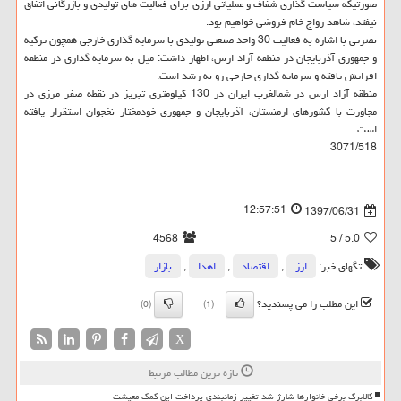
صورتیكه سیاست گذاری شفاف و عملیاتی ارزی برای فعالیت های تولیدی و بازرگانی اتفاق
نیفتد، شاهد رواج خام فروشی خواهیم بود.
نصرتی با اشاره به فعالیت 30 واحد صنعتی تولیدی با سرمایه گذاری خارجی همچون تركیه
و جمهوری آذربایجان در منطقه آزاد ارس، اظهار داشت: میل به سرمایه گذاری در منطقه
افزایش یافته و سرمایه گذاری خارجی رو به رشد است.
منطقه آزاد ارس در شمالغرب ایران در 130 كیلومتری تبریز در نقطه صفر مرزی در
مجاورت با كشورهای ارمنستان، آذربایجان و جمهوری خودمختار نخجوان استقرار یافته
است.
3071/518
12:57:51
1397/06/31
4568
/ 5
5.0
تگهای خبر:
ارز
,
اقتصاد
,
اهدا
,
بازار
این مطلب را می پسندید؟
(0)
(1)
X
تازه ترین مطالب مرتبط
کالابرگ برخی خانوارها شارژ شد تغییر زمانبندی پرداخت این کمک معیشت