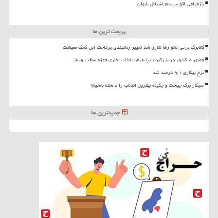
بازطراحی اکوسیستم اشتغال بانوان
پربحث ترین ها
کالابرگ برخی خانوارها شارژ شد تغییر زمانبندی پرداخت این کمک معیشت
حضور ۷ کشور در بزرگترین پلتفرم تبادلات تجاری حوزه ساخت وساز
نرخ بیکاری ۹،۱ درصد شد
سیگار برگ چیست و چگونه بهترین انتخاب را داشته باشیم؟
جدیدترین ها