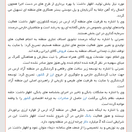
مورد نیاز بخش تولید، اظهار داشت: با بهره برداری از طرح های در دست اجرا همچون
اتصال راه آهن جلفا به آذربایجان و پل دوستی بستر همكاری های منطقه ای تسهیل می
گردد.
وی با اشاره به ظرفیت های منطقه آزاد ارس در زمینه كشاورزی، اظهار داشت: فعالیت
واحدهای تولیدی بخصوص در بخش گلخانه ای رو به رشد است و متقاضیان خارجی درصدد
سرمایه گذاری در این بخش هستند.
نصرتی با اشاره به اینكه درصدد تشویق اصناف تجاری منطقه به انجام فعالیت های
تولیدی و تغییر مجوز فعالیت مجتمع های تجاری منطقه هستیم، تصریح كرد: با عنایت به
توقف تجارت چمدانی اصناف منطقه به سمت
فروش
كالای ایرانی رفته اند.
وی اعلام نمود: مقدمات ورود كالای همراه مسافر با ثبت سفارش و هماهنگی گمرك بر
مبنای سهمیه در نظر گرفته شده انجام شده، ولی هنوز مجوز صادر نشده است.
نصرتی با اشاره به توسعه زیر ساخت های رفاهی و گردشگری در منطقه آزاد ارس در
جهت جذب گردشگری خارجی و جلوگیری از خروج
ارز
از
كشور
، تصریح كرد: توسعه
گردشگری با عنایت به ظرفیت های طبیعی و تاریخی از راهبردی اصلی این منطقه آزاد
است.
وی با اشاره به مشكلات بانكی و تاخیر در اجرای بخشنامه های بانكی، اظهار داشت: حلقه
ضعیف نظام بانكی برگشت
ارز
حاصل از
صادرات
به چرخه اقتصادی
كشور
را با وقفه
مواجه كرده است.
وی با اشاره به اینكه شعب بانكی فعال در منطقه آزاد ارس از قواره ارزی برخوردار
نیستند و هنوز فعالیت
بانك
خارجی در آن شروع نشده است، اظهار داشت: این در
شرایطی است كه 2 میلیارد
دلار
چرخه ارزی در منطقه وجود دارد.
وی بد توزیعی و بد تخصیصی را از ضعف های سامانه «نیما» عنوان نمود و اظهار داشت: در