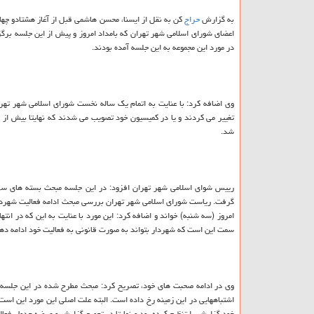
به گزارش
حراج
كن به نقل از ایسنا، محسن هاشمی قبل از آغاز هشتادو چه
اعضای شورای اسلامی شهر تهران كه بامداد امروز و پیش از این جلسه برگ
در مورد این مجموعه به این جلسه آمده بودند.
وی اضافه كرد: با عنایت به اتمام یك ساله نخست شورای اسلامی شهر ته
شد.
رییس شوای اسلامی شهر تهران افزود: در این جلسه مبحث بسته های سر
گرفت. ریاست شورای اسلامی شهر تهران بررسی مبحث ادامه فعالیت شهردار 
امروز (سه شنبه) خواند و اضافه كرد: این مورد با عنایت به این كه در ان
سمت این است كه شهردار بتواند به صورت قانونی به فعالیت خود ادامه ده
وی در ادامه صحبت های خود، تصریح كرد: مبحث مطرح شده در این جلسه گ
اشتباههایی در این زمینه رخ داده است. البته علت اصلی این مورد این است
خود گزارش را تنظیم كرده بود و نهایتا در تجمیع گزارش و عرضه جدول فعا