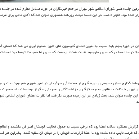
ارمین جلسه علنی شورای اسلامی شهر تهران در جمع خبرنگاران در مورد مسائل مطرح شده در جلسه 
زار شده بود، اظهار داشت: در این جلسه مبحث روزنامه همشهری عنوان شد كه آقای حاجی برای عرض
ران در دوره پنجم باید نسبت به تعیین اعضای كمیسیون های شورا تصمیم گیری می شد كه اعضای ك
تغییر می كردند و یا در كمیسیون خود تصویب می شدند كه نهایتا بیش از ۹۰ درصد اعضا در كمیسیون های خود تثبیت شدند. ریاست كمیسیون ها هم بعدا توسط خود ا
مایه گذاری بخش خصوصی و بهره گیری از نقدیندگی سرگردان در امور شهری هم مورد بحث و بر
تهران با عنایت به قانون عدم به كارگیری بازنشستگان را هم یكی دیگر از موضوعات جلسه هم اندی
تها این جلسه عنوان شد، بحث زیادی در این زمینه صورت نگرفت، اما نظرات اعضای شورای اسلامی شهر
د.
زارش عملكرد سالانه اعضا بود كه برخی نسبت به جدول فعالیت خودشان اعتراض داشتند و اعلام 
 كه فرمت ثابتی داده نشده بود تا اعضا گزارشات خویش را بر مبنای آن تنظیم كنند، بنابراین هر ك
لیت مشكلاتی بوجود آمده است.