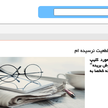
قطعیت نرسیده ام
ورد كلیپ
انتشار یافته در فضای مجازی با عنوان ˮكودك گوش بریدهˮ
ه شخصا به