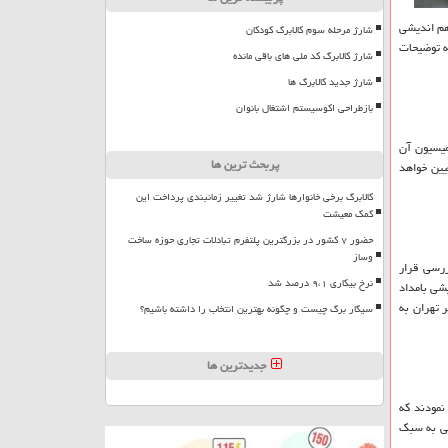
هم اندیشی
شارژ مرحله سوم کالابرگ کودکان
ه توضیحات
شارژ کالابرگ کد ملی های باقی مانده
شارژ جدید کالابرگ ها
بازطراحی اکوسیستم اشتغال بانوان
میسیون آن
پربحث ترین ها
عضاء تعیین خواهد
کالابرگ برخی خانوارها شارژ شد تغییر زمانبندی پرداخت این
کمک معیشت
حضور ۷ کشور در بزرگترین پلتفرم تبادلات تجاری حوزه ساخت
وساز
رسی قرار
نرخ بیکاری ۹،۱ درصد شد
شی بامداد
 تهران به
سیگار برگ چیست و چگونه بهترین انتخاب را داشته باشیم؟
جدیدترین ها
نمودند كه
سی به سبك