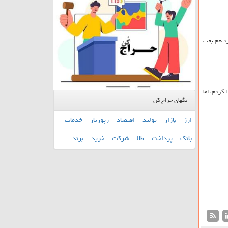
رد هم بحث
كردم، اما
تگهای حراج کن
ارز
بازار
تولید
اقتصاد
رپورتاژ
خدمات
بانك
پرداخت
طلا
شركت
خرید
برند