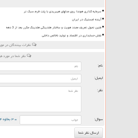
سرمایه گذاری هوندا روی مدلهای هیبریدی با پلت فرم سبک تر
آینده لجستیک در ایران
طنین تحول تعریف مجدد هویت و ساختار هلدینگی هلدینگ مکرر بعد از 3 دهه
نقش حسابداری در اقتصاد و تولید ناخالص داخلی
نظرات بینندگان در مو
نظر شما در مورد
در
نام:
ایمیل:
نظر:
سوال:
= ۳ بعلاوه ۴