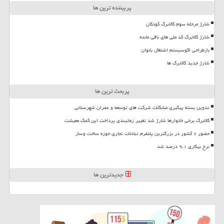
پربیننده ترین ها
شارژ مرحله سوم کالابرگ کودکان
شارژ کالابرگ کد ملی های باقی مانده
بازطراحی اکوسیستم اشتغال بانوان
شارژ جدید کالابرگ ها
پربحث ترین ها
تدوین بسته پیگیری مشکلات شرکت های توسعه و عمران شهرستانی
کالابرگ برخی خانوارها شارژ شد تغییر زمانبندی پرداخت این کمک معیشت
حضور ۷ کشور در بزرگترین پلتفرم تبادلات تجاری حوزه ساخت وساز
نرخ بیکاری ۹،۱ درصد شد
جدیدترین ها