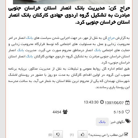
حراج كن: مدیریت بانك انصار استان خراسان جنوبی
مبادرت به تشكیل گروه اردوی جهادی كاركنان بانك انصار
استان خراسان جنوبی كرد.
به گزارش
حراج
كن به نقل از مهر، در جهت اجرایی شدن سیاست های
بانك
انصار در امر
محرومیت زدایی و عمل به مسئولیت های اجتماعی كه توسط قرارگاه محرومیت زدایی و
حمایت های اجتماعی
بانك
انصار درمناطق محروم صورت می گیرد، مدیریت
بانك
انصار
استان خراسان جنوبی مبادرت به تشكیل گروه «اردوی جهادی كاركنان
بانك
انصار استان
خراسان جنوبی» كرد.
طبق اعلام اداره كل روابط عمومی و تبلیغات به نقل از مدیریت مذكور، برپایه برنامه
مصوب این گروه، در اولین اقدام، كاركنان به مدت دو روز با حضور در روستای لخشك
شهرستان نهبندان كه یكی از محروم ترین نقاط استان به شمار می آید، به ساخت مدرسه
این روستا یاری رساندند.
13:43:30
1397/06/07
4454
/ 5
5.0
تگهای خبر:
بانك
این مطلب را می پسندید؟
(0)
(1)