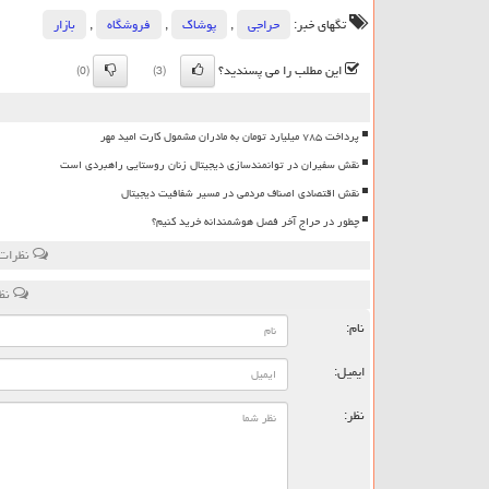
تگهای خبر:
حراجی
,
پوشاك
,
فروشگاه
,
بازار
این مطلب را می پسندید؟
(0)
(3)
پرداخت ۷۸۵ میلیارد تومان به مادران مشمول کارت امید مهر
نقش سفیران در توانمندسازی دیجیتال زنان روستایی راهبردی است
نقش اقتصادی اصناف مردمی در مسیر شفافیت دیجیتال
چطور در حراج آخر فصل هوشمندانه خرید کنیم؟
نظرات 
نظر
نام:
ایمیل:
نظر: