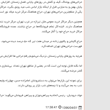
حراجی‌های پوشاك، كیف و كفش در روزهای پایانی فصل زمستان افزایش می‌ی
پایان بهمن و به عبارتی قبل از اینكه بازار لباس شب عید رونق بگیرد، مر
یكی از منظم‌ترین حراجی‌های تهران، ‌حراج هماهنگ مركز خرید میلاد نور است 
همچنین دیگر مراكز خرید عمومی مثل تیراژه در غرب تهران، مركز خرید تند
هماهنگ دارند. البته اگر تمام فروشگاه‌ها در حراج نباشند، عمده فروشگاه
مراكز خرید حراج خود را آغاز می‌كنند.
حراج كاپشن و پالتوی زنانه در
فهرست حراجی‌های تهران اضافه كرد.
هرچه به روز‌های پایانی زمستان نزدیك می‌شویم رقم حراجی ها افزایش می‌یابد.آف‌ها از 25 درصد آغاز و رفته رفته تا 70 
اما نكته قابل توجه این است كه در بعضی از مناطق تهران تعداد بی‌شماری دس
كمتر عرضه می‌كنند.
شب به بعد می‌آیند و تا نیمه‌های شب بازار پر رونقی دارند.
جواد درودیان، ‌ رئیس اتحادیه پیراهن‌دوزان و پیراهن فروشان می‌گوید: حر
17:38:47
1396/04/07