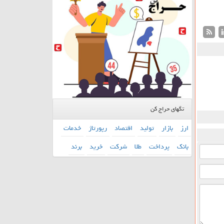
تگهای حراج کن
ارز
بازار
تولید
اقتصاد
رپورتاژ
خدمات
بانك
پرداخت
طلا
شركت
خرید
برند