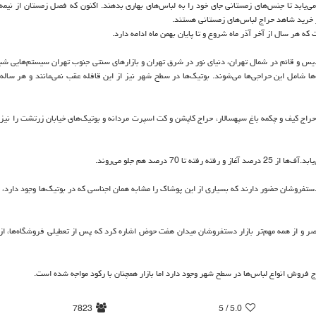
ابد تا جنس‌های زمستانی جای خود را به لباس‌های بهاری بدهند. اكنون كه فصل زمستان از نیمه گ
اكز خرید شاهد حراج لباس‌های زمستانی هستند.
كه هر سال از آخر آذر ماه شروع و تا پایان بهمن ماه ادامه دارد.
یس و قائم در شمال تهران، دنیای نور در شرق تهران و بازارهای سنتی جنوب تهران سیستم‌هایی شبی
‌ها شامل این حراجی‌ها می‌شوند. بوتیك‌ها در سطح شهر نیز از این قافله عقب نمی‌مانند و هر ساله 
 میدان هفت تیر كه ۵۰ درصد دیده می‌شود، حراج كیف و چكمه باغ سپهسالار، حراج كاپشن و كت اسپرت مردانه و بوتیك‌های خیابان زرتشت را ن
درصد هم جلو می‌روند.
تفروشان حضور دارند كه بسیاری از این پوشاك را مشابه‌‌ همان اجناسی كه در بوتیك‌ها وجود دارد، ا
اج فروش انواع لباس‌ها در سطح شهر وجود دارد اما بازار همچنان با ركود مواجه شده است.
7823
/ 5
5.0