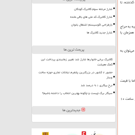
ذشته، ‌تا
شارژ مرحله سوم کالابرگ کودکان
شارژ کالابرگ کد ملی های باقی مانده
بازطراحی اکوسیستم اشتغال بانوان
ه به حراج
همزمان با
شارژ جدید کالابرگ ها
پربحث ترین ها
یز می‌توان به
کالابرگ برخی خانوارها شارژ شد تغییر زمانبندی پرداخت این
کمک معیشت
حضور ۷ کشور در بزرگترین پلتفرم تبادلات تجاری حوزه ساخت
وساز
ما با قیمت
نرخ بیکاری ۹،۱ درصد شد
سیگار برگ چیست و چگونه بهترین انتخاب را داشته باشیم؟
برای نمونه این بازار‌ها می‌توان به دستفروشان امامزاده حسن، چهارراه ولیعصر و از همه مهم‌تر بازار دستفروشان میدان هفت حوض اشاره كرد كه پس از تعطیلی فروشگاه‌ها، از ساعت ۱۰
جدیدترین ها