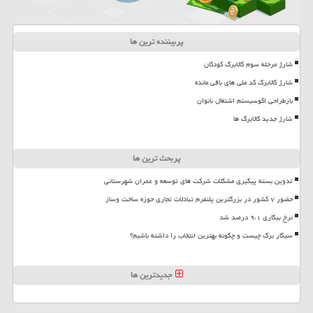
پربیننده ترین ها
شارژ مرحله سوم کالابرگ کودکان
شارژ کالابرگ کد ملی های باقی مانده
بازطراحی اکوسیستم اشتغال بانوان
شارژ جدید کالابرگ ها
پربحث ترین ها
تدوین بسته پیگیری مشکلات شرکت های توسعه و عمران شهرستانی
حضور ۷ کشور در بزرگترین پلتفرم تبادلات تجاری حوزه ساخت وساز
نرخ بیکاری ۹،۱ درصد شد
سیگار برگ چیست و چگونه بهترین انتخاب را داشته باشیم؟
جدیدترین ها