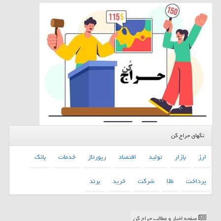
تگهای حراج کن
ارز
بازار
تولید
اقتصاد
رپورتاژ
خدمات
بانك
پرداخت
طلا
شركت
خرید
برند
صفحه اخبار و مطالب حراج کن