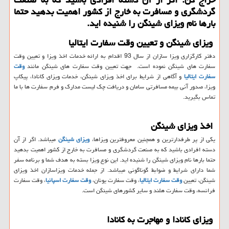
گردشگری و مسافرت به خارج از كشور اهمیت بدهید حتما
بارها نام ویزای شینگن را شنیده اید.
ویزای شینگن و تعیین وقت سفارت ایتالیا
دفتر کارگزاری ویزا سازان از سال 93 اقدام به ارائه خدمات اخذ ویزا و تعیین وقت
سفارت های شینگن نموده است. جهت تعیین وقت سفارت های شینگن مانند
وقت
سفارت ایتالیا
و آگاهی از شرایط برای اخذ ویزای شینگن، خدمات ویزای کانادا، پیکاپ
ویزا، صدور آنی بیمه مسافرتی سامان و دریافت چک لیست مدارک و فرم سفارت ها با ما
تماس بگیرید.
اخذ ویزای شینگن
یکی از پر طرفدارترین و همچنین معروفترین ویزاها،
ویزای شینگن
میباشد. اگر از آن
دسته افرادی باشید که به صنعت گردشگری و مسافرت به خارج از کشور اهمیت بدهید
حتما بارها نام ویزای شینگن را شنیده اید. این نوع ویزا بسته به هدف شما و برنامه سفر
شما دارای شرایط و ضوابط گوناگونی میباشد. از جمله خدمات ویزاسازان اخذ ویزای
شینگن، تعیین
وقت سفارت ایتالیا
، وقت سفارت یونان،
وقت سفارت اسپانیا
، وقت سفارت
فرانسه، وقت سفارت هلند و سایر کشورهای شینگن است.
ویزای کانادا و مهاجرت به کانادا