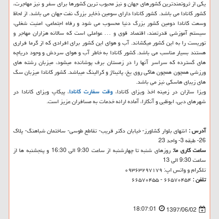
یکی از ثروتمندترین کشورهای جهان و نیز محبوب ترین کشورها برای سفر و نیز مهاجرت،
کشور کانادا می باشد. کشور کانادا دارای سومین ذخایر بزرگ نفت جهان می باشد. از لحاظ
وسعت کانادا دومین کشور بزرگ دنیا محسوب می شود و رفاه اجتماعی، امنیت شغلی،
سیستم آموزشی قدرتمند، اقتصاد قوی و … عواملی است که سالانه هزاران مهاجر و
توریست را به این کشور میکشاند. آب و هوای این کشور برای افرادی که از گرما فراری
هستند بسیار مناسب می باشد. کشور کانادا به خاطر آب و هوای سردش و وجود دریاچه
های گسترده که سراسر آنها را در زمستان برف پوشانده میشود، میزبان رشته های
ورزشی همچون همچون هاکی روی یخ، پاتیناژ و کرالینگ میباشد. کشور کانادا میزبان سگ
های زیبای هاسکی نیز می باشد.
ویزا سازان در زمینه اخذ ویزای کانادا،
وقت سفارت کانادا
، پیکاپ ویزای کانادا در
شهرهای دبی، ابوظبی و آنکارا، آماده ارائه خدمات به مسافران عزیز است.
آدرس :
انتهای بلوار کشاورز- خیابان دکتر قریب- تقاطع طوسی- ساختمان شباهنگ- پلاک
26- طبقه 3- واحد 23
ساعت کاری ما:
روزهای شنبه تا چهارشنبه از ساعت 9:30 الی 16:30 و پنجشنبه ها از
ساعت 9:30 الی 13
تلکرام و واتس اپ: ۰۹۳۶۳۲۹۷۱۷۹
تلفن :
۶۶۵۷۰۴۵۴ - ۶۶۵۷۰۴۵۵
18:07:01
1397/06/02