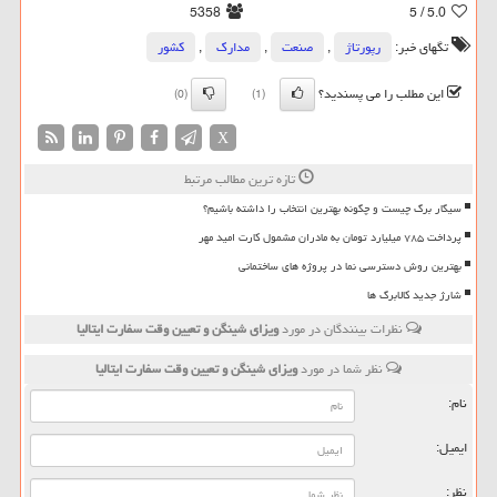
5358
/ 5
5.0
تگهای خبر:
رپورتاژ
,
صنعت
,
مدارك
,
كشور
این مطلب را می پسندید؟
(0)
(1)
X
تازه ترین مطالب مرتبط
سیگار برگ چیست و چگونه بهترین انتخاب را داشته باشیم؟
پرداخت ۷۸۵ میلیارد تومان به مادران مشمول کارت امید مهر
بهترین روش دسترسی نما در پروژه های ساختمانی
شارژ جدید کالابرگ ها
نظرات بینندگان در مورد
ویزای شینگن و تعیین وقت سفارت ایتالیا
نظر شما در مورد
ویزای شینگن و تعیین وقت سفارت ایتالیا
نام:
ایمیل:
نظر: