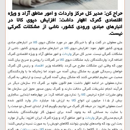
حراج كن: مدیر كل مركز واردات و امور مناطق آزاد و ویژه
اقتصادی گمرك اظهار داشت: افزایش دپوی كالا در
انبارهای مبادی ورودی كشور، ناشی از مشكلات گمركی
نیست.
علی معقولی در گفت و گو با خبرنگار مهر در مورد مشكل دپوی
كالا
در انبارهای مبادی
ورودی كشور اظهار نمود: افزایش دپوی
كالا
در انبارهای مبادی ورودی كشور، ناشی از
مشكلات گمركی نیست. مدیر كل مركز
واردات
و امور مناطق آزاد و ویژه اقتصادی گمرك
اضافه كرد: واردكنندگان باید مشكلات دپوی
كالا
در گمركات را روشن و صریح بیان كنند
چون كه وقتی این مشكلات مطرح می گردد بلافاصله وزیر
اقتصاد
و رئیس كل گمرك
خواهان رسیدگی فوری به مشكل پیش آمده می شوند اما زمانیكه ما با واردكنندگان
صحبت می نماییم اعلام می كنند كه مشكل پیش آمده گمركی نیست و ارتباطی به گمرك
ندارد.معقولی در ادامه اظهار داشت: هم اكنون علاوه بر گمرك ۲۷ سازمان دیگر در
فرآیند انجام تشریفات گمركی دخالت دارند و گمرك بدون صدور مجوز این سازمان ها
وفق مقررات اجازه ترخیص
كالا
را ندارد.وی اضافه كرد: در چهارماهه ابتدایی سالجاری
بیش از ۱۱.۵ میلیون تن انواع
كالا
به ارزش ۱۵ میلیارد
دلار
وارد كشور شده
است.معقولی افزود: در حیطه كار گمرك می توانیم بگوییم كه از ابتدای امسال دو مبحث را
با عنایت به مسائلی كه به وجود آمده برای تسهیل كار تولیدكنندگان بخشنامه
كردیم.مدیركل مركز
واردات
و امور مناطق آزاد و ویژه گمرك ایران افزود: یكی از موارد
بحث این بود كه واحدهای تولیدی بتوانند كالاهای خویش را به صورت نسیه ترخیص كنند؛
در واقع ما بخشی از كالاها را نگه می داریم و بخش عمده
كالا
بدون
پرداخت
هر گونه