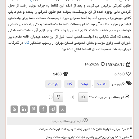
حقوق گمركی ترخیص می گردد و بعد از آنكه این كالاها به چرخه تولید رفت، از محل
گردش مالی بوجود آمده از آن تولیدكننده بتواند هم حقوق گمركی را بدهد و هم مابقی
كالای خویش را ترخیص كند.به گفته معقولی مورد دوم مبحث ضمانت نامه برای واحدهای
تولیدی و موارد مشابه آن بود كه این ضمانت نامه ها یكساله شد و حتی واحدهایی كه نمی
خواهند درصدی باشند، بتوانند كالای خویش را وارد كنند و در ازای آن ضمانت نامه بانكی
بدهند كه كمك شایانی به آنهاست.گفتنی است؛ قبل از این محمد عیدیان، قائم مقام دبیر
شورای گفت وگوی دولت و بخش خصوصی استان تهران از رسوب چشمگیر
كالا
در گمركات
تهران به علت تصمیمات خلق الساعه اطلاع داده بود.
14:24:59
1397/05/17
5438
/ 5
5.0
تگهای خبر:
اقتصاد
,
تولید
,
كالا
,
واردات
این مطلب را می پسندید؟
(0)
(1)
X
تازه ترین مطالب مرتبط
کالابرگ برخی خانوارها شارژ شد تغییر زمانبندی پرداخت این کمک معیشت
حضور ۷ کشور در بزرگترین پلتفرم تبادلات تجاری حوزه ساخت وساز