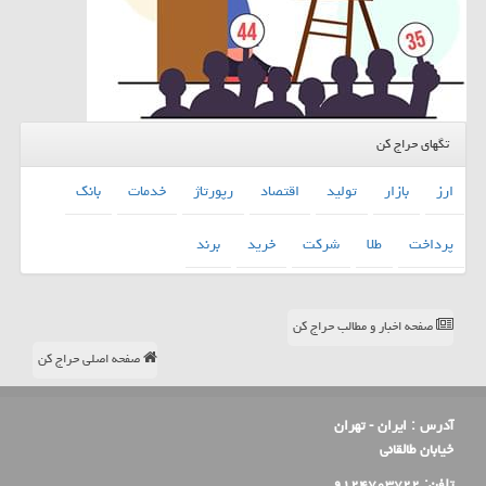
تگهای حراج کن
ارز
بازار
تولید
اقتصاد
رپورتاژ
خدمات
بانك
پرداخت
طلا
شركت
خرید
برند
صفحه اخبار و مطالب حراج کن
صفحه اصلی حراج کن
آدرس :
ایران - تهران
خیابان طالقانی
تلفن:
۹۱۲۴۷۰۳۷۲۲