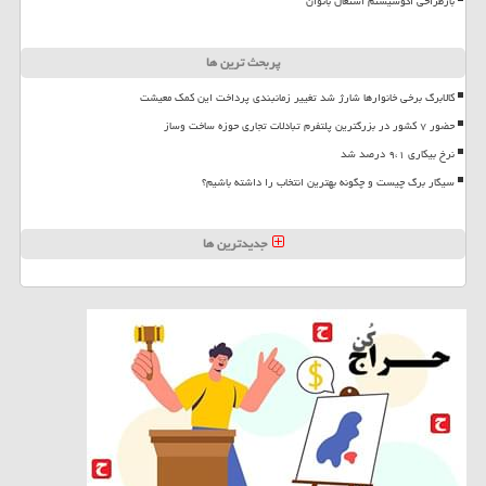
بازطراحی اکوسیستم اشتغال بانوان
پربحث ترین ها
کالابرگ برخی خانوارها شارژ شد تغییر زمانبندی پرداخت این کمک معیشت
حضور ۷ کشور در بزرگترین پلتفرم تبادلات تجاری حوزه ساخت وساز
نرخ بیکاری ۹،۱ درصد شد
سیگار برگ چیست و چگونه بهترین انتخاب را داشته باشیم؟
جدیدترین ها