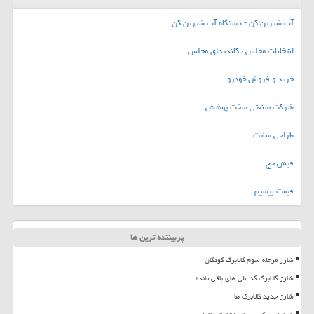
آب شیرین کن - دستگاه آب شیرین کن
انتخابات مجلس ، کاندیدای مجلس
خرید و فروش خودرو
شرکت صنعتی سخت پوشش
طراحی سایت
فیش حج
قیمت بیسیم
پربیننده ترین ها
شارژ مرحله سوم کالابرگ کودکان
شارژ کالابرگ کد ملی های باقی مانده
شارژ جدید کالابرگ ها