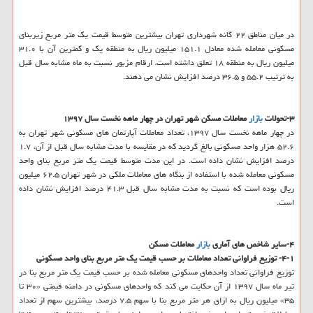
در میان مناطق ۲۲ گانه شهرداری تهران بیشترین متوسط قیمت یك متر مربع زیربنای
مسكونی معامله شده معادل ۱۵۱.۱ میلیون ریال به منطقه یك و كمترین آن با ۳۱.۰
میلیون ریال به منطقه ۱۸ تعلق داشته است. ارقام مزبور نسبت به ماه مشابه سال قبل
به ترتیب ۵۵.۲ و ۳۶.۵ درصد افزایش نشان می دهند.
۳-تحولات
بازار
معاملات مسكن شهر تهران در چهار ماهه نخست سال ۱۳۹۷
در چهار ماهه نخست سال ۱۳۹۷، تعداد معاملات آپارتمان های مسكونی شهر تهران به
۵۲.۶ هزار واحد مسكونی بالغ گردید كه در مقایسه با مدت مشابه سال قبل از آن، ۱.۷
درصد افزایش نشان داده است. در این مدت متوسط قیمت یك متر مربع بنای واحد
مسكونی معامله شده با استفاده از بنگاه های معاملات ملكی در شهر تهران ۶۲.۵ میلیون
ریال بوده است كه نسبت به مدت مشابه سال قبل ۴۱.۳ درصد افزایش نشان داده
است.
۴-سایر شاخص های آماری
بازار
معاملات مسكن
۴-۱- توزیع فراوانی تعداد معاملات بر حسب قیمت یك متر مربع بنای واحد مسكونی
توزیع فراوانی تعداد واحدهای مسكونی معامله شده بر حسب قیمت یك متر مربع بنا در
تیر ماه سال ۱۳۹۷ از آن حكایت می كند كه واحدهای مسكونی در دامنه قیمتی «۳۰ تا
۳۵» میلیون ریال به ازای هر متر مربع بنا با سهم ۷.۵ درصد، بیشترین سهم از تعداد