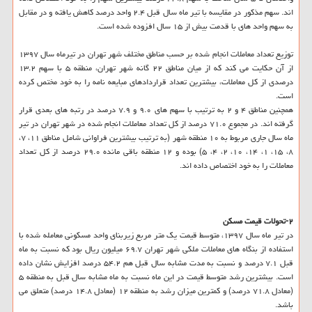
اند. سهم مذكور در مقایسه با تیر ماه سال قبل ۲.۴ واحد درصد كاهش یافته و در مقابل
به سهم واحد های با قدمت بیش از ۱۵ سال افزوده شده است.
توزیع تعداد معاملات انجام شده بر حسب مناطق مختلف شهر تهران در تیرماه سال ۱۳۹۷
از آن حكایت می كند كه از میان مناطق ۲۲ گانه شهر تهران، منطقه ۵ با سهم ۱۳.۲
درصدی از كل معاملات، بیشترین تعداد قراردادهای مبایعه نامه را به خود مختص كرده
است.
همچنین مناطق ۴ و ۲ به ترتیب با سهم های ۹.۰ و ۷.۹ درصد در رتبه های بعدی قرار
گرفته اند. در مجموع ۷۱.۰ درصد از كل تعداد معاملات انجام شده در شهر تهران در تیر
ماه سال جاری مربوط به ۱۰ منطقه شهر (به ترتیب بیشترین فراوانی شامل مناطق ۱۱، ۷،
۸، ۱۵، ۱، ۱۴، ۱۰، ۲، ۴، ۵) بوده و ۱۲ منطقه باقی مانده ۲۹.۰ درصد از كل تعداد
معاملات را به خود اختصاص داده اند.
۲-تحولات قیمت مسكن
در تیر ماه سال ۱۳۹۷، متوسط قیمت یك متر مربع زیربنای واحد مسكونی معامله شده با
استفاده از بنگاه های معاملات ملكی شهر تهران ۶۹.۷ میلیون ریال بود كه نسبت به ماه
قبل ۷.۱ درصد و نسبت به مدت مشابه سال قبل هم ۵۴.۲ درصد افزایش نشان داده
است. بیشترین رشد متوسط قیمت در این ماه نسبت به ماه مشابه سال قبل به منطقه ۵
(معادل ۷۱.۸ درصد) و كمترین میزان رشد به منطقه ۱۲ (معادل ۱۴.۸ درصد) متعلق می
باشد.