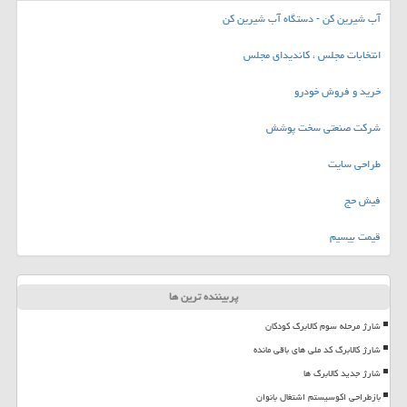
آب شیرین کن - دستگاه آب شیرین کن
انتخابات مجلس ، کاندیدای مجلس
خرید و فروش خودرو
شرکت صنعتی سخت پوشش
طراحی سایت
فیش حج
قیمت بیسیم
پربیننده ترین ها
شارژ مرحله سوم کالابرگ کودکان
شارژ کالابرگ کد ملی های باقی مانده
شارژ جدید کالابرگ ها
بازطراحی اکوسیستم اشتغال بانوان