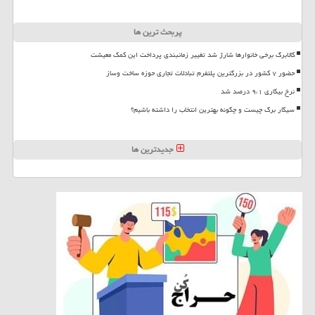
پربحث ترین ها
کالابرگ برخی خانوارها شارژ شد تغییر زمانبندی پرداخت این کمک معیشت
حضور ۷ کشور در بزرگترین پلتفرم تبادلات تجاری حوزه ساخت وساز
نرخ بیکاری ۹،۱ درصد شد
سیگار برگ چیست و چگونه بهترین انتخاب را داشته باشیم؟
جدیدترین ها