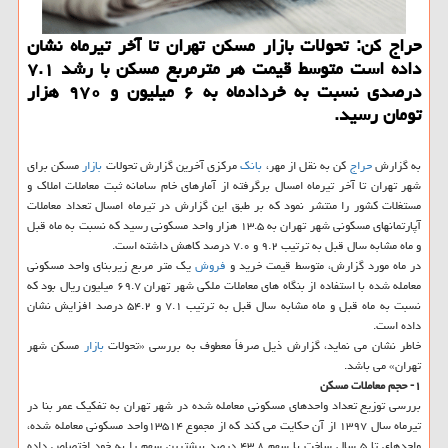
حراج كن: تحولات بازار مسكن تهران تا آخر تیرماه نشان
داده است متوسط قیمت هر مترمربع مسكن با رشد ۷.۱
درصدی نسبت به خردادماه به ۶ میلیون و ۹۷۰ هزار
تومان رسید.
به گزارش
حراج
كن به نقل از مهر،
بانك
مركزی آخرین گزارش تحولات
بازار
مسكن برای
شهر تهران تا آخر تیرماه امسال برگرفته از آمارهای خام سامانه ثبت معاملات املاك و
مستغلات كشور را منتشر نمود كه بر طبق این گزارش در تیرماه امسال تعداد معاملات
آپارتمانهای مسكونی شهر تهران به ۱۳.۵ هزار واحد مسكونی رسید كه نسبت به ماه قبل
و ماه مشابه سال قبل به ترتیب ۹.۲ و ۷.۰ درصد كاهش داشته است.
در ماه مورد گزارش، متوسط قیمت خرید و
فروش
یك متر مربع زیربنای واحد مسكونی
معامله شده با استفاده از بنگاه های معاملات ملكی شهر تهران ۶۹.۷ میلیون ریال بود كه
نسبت به ماه قبل و ماه مشابه سال قبل به ترتیب ۷.۱ و ۵۴.۲ درصد افزایش نشان
داده است.
خاطر نشان می نماید، گزارش ذیل صرفاً معطوف به بررسی «تحولات
بازار
مسكن شهر
تهران» می باشد.
۱- حجم معاملات مسكن
بررسی توزیع تعداد واحدهای مسكونی معامله شده در شهر تهران به تفكیك عمر بنا در
تیرماه سال ۱۳۹۷ از آن حكایت می كند كه از مجموع ۱۳۵۱۴واحد مسكونی معامله شده،
واحدهای تا ۵ سال ساخت با سهم ۴۳.۸ درصد بیشترین سهم را به خود اختصاص داده