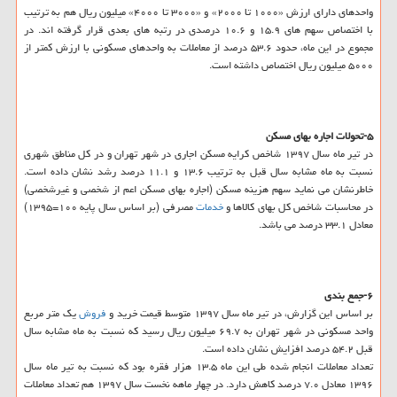
واحدهای دارای ارزش «۱۰۰۰ تا ۲۰۰۰» و «۳۰۰۰ تا ۴۰۰۰» میلیون ریال هم به ترتیب
با اختصاص سهم های ۱۵.۹ و ۱۰.۶ درصدی در رتبه های بعدی قرار گرفته اند. در
مجموع در این ماه، حدود ۵۳.۶ درصد از معاملات به واحدهای مسكونی با ارزش كمتر از
۵۰۰۰ میلیون ریال اختصاص داشته است.
۵-تحولات اجاره بهای مسكن
در تیر ماه سال ۱۳۹۷ شاخص كرایه مسكن اجاری در شهر تهران و در كل مناطق شهری
نسبت به ماه مشابه سال قبل به ترتیب ۱۳.۶ و ۱۱.۱ درصد رشد نشان داده است.
خاطرنشان می نماید سهم هزینه مسكن (اجاره بهای مسكن اعم از شخصی و غیرشخصی)
در محاسبات شاخص كل بهای كالاها و
خدمات
مصرفی (بر اساس سال پایه ۱۰۰=۱۳۹۵)
معادل ۳۳.۱ درصد می باشد.
۶-جمع بندی
بر اساس این گزارش، در تیر ماه سال ۱۳۹۷ متوسط قیمت خرید و
فروش
یك متر مربع
واحد مسكونی در شهر تهران به ۶۹.۷ میلیون ریال رسید كه نسبت به ماه مشابه سال
قبل ۵۴.۲ درصد افزایش نشان داده است.
تعداد معاملات انجام شده طی این ماه ۱۳.۵ هزار فقره بود كه نسبت به تیر ماه سال
۱۳۹۶ معادل ۷.۰ درصد كاهش دارد. در چهار ماهه نخست سال ۱۳۹۷ هم تعداد معاملات