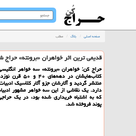
جستجو
در
سایت
صفحه اصلی
بلاگ
مطلب
قدیمی ترین اثر خواهران «برونته» حراج ش
حراج كن: خواهران «برونته» سه خواهر انگلیسی
كتاب‌هایشان در دهه‌های ۴۰
منتشر گردید و آثارشان جزو آثار كلاسیك ادبیات
دارد. یك نقاشی از این سه خواهر مشهور ادبیا
پوند فروخته شد.