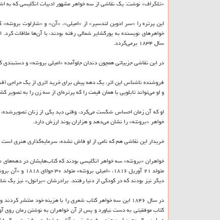
«تلگراف» نوشت: یك نقاشی از سه خواهر مشهور ادبیات انگلیسی كه به اشتباه خریداری شده
خواهرهای نویسنده به یوركشایر شمالی رفته بودند، با آن‌ها ملاقات كرد. ا
سال ۱۸۳۴ برمی‌گردد.
در این نقاشی جزییاتی همچون دندان جلوآمده‌ «امیلی برونته» و دستبندی كه
فروشنده نا‌شناس این اثر، یك دهه پیش برای خرید اثری از یك حراجی اقدا
و او می‌تواند تابلویی با‌‌ همان قیمت را كه پرتره‌ای از سه زن را به تصویر
او كه آن زمان احساس شكست می‌كرد، وقتی دید یكی از زنان تصویرشده، كت
خواهر «برونته» را نشان می‌دهد و هزاران پوند ارزش دارد.
خریدار این نقاشی هم كه نامی از او فاش نشده، سرمایه‌گذاری هنری است و 
دیگر نیز بودند كه در كودكی از دنیا رفتند. برادرشان «برانول» نیز یك شا
در سال ۱۸۴۶ این سه خواهر كتاب شعری را با هزینه خود منتشر كر
در این سال «جین ایر» جزو پرفروش‌ترین آثار به شمار می‌رفت. در سال ۱۸۴۸ امیلی رمان «بلندی‌های بادگیر» و آن داستان «مستاجر عمارت وایلدفل» را منتشر كرد.