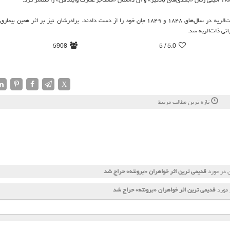
«امیلی» ۳۰ ساله و «آن» ۲۹ ساله به فاصله شش ماه بر اثر ابتلا به ذات‌الریه در سال‌های ۱۸۴۸ و ۱۸۴۹ جان خود را از دست دادند. برادرشان نیز بر 
5908
/ 5
5.0
X
تازه ترین مطالب مرتبط
 در مورد
قدیمی ترین اثر خواهران «برونته» حراج شد
 مورد
قدیمی ترین اثر خواهران «برونته» حراج شد