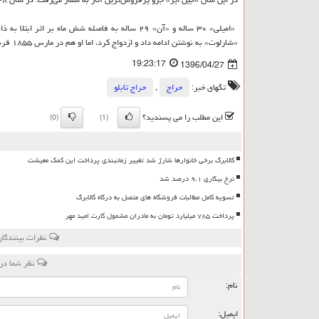
«شارلوت» به نوشتن ادامه داد و ازدواج كرد، اما او هم در مارس ۱۸۵۵ قربانی ذات‌الریه شد.
19:23:17
1396/04/27
تگهای خبر:
حراج
,
حراج تابلو
این مطلب را می پسندید؟
(0)
(1)
کالابرگ برخی خانوارها شارژ شد تغییر زمانبندی پرداخت این کمک معیشت
نرخ بیکاری ۹،۱ درصد شد
تسویه کامل مطالبات فروشگاه های متصل به درگاه کالابرگ
پرداخت ۷۸۵ میلیارد تومان به مادران مشمول کارت امید مهر
نظرات بینندگان
نظر شما در
نام:
ایمیل: