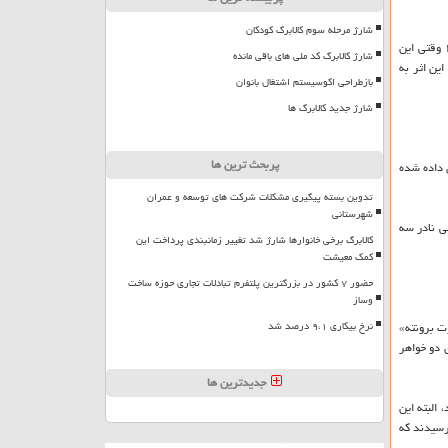
شارژ مرحله سوم کالابرگ کودکان
این پرتره را «سر ادوین لندسیر» از «امیلی»، «آن» و «شارلوت برونته» كشیده و یكی از دو پرتره گروهی موجود از این سه خواهر شمرده می‌شود. «لندسیر» در سال ۱۸۳۳ وقتی این
شارژ کالابرگ کد ملی های باقی مانده
این اثر به
بازطراحی اکوسیستم اشتغال بانوان
شارژ جدید کالابرگ ها
پربحث ترین ها
 داده شده
تدوین بسته پیگیری مشکلات شرکت های توسعه و عمران
شهرستانی
ی نادر سه
کالابرگ برخی خانوارها شارژ شد تغییر زمانبندی پرداخت این
کمک معیشت
حضور ۷ کشور در بزرگترین پلتفرم تبادلات تجاری حوزه ساخت
وساز
. «شارلوت برونته»
نرخ بیکاری ۹،۱ درصد شد
 آن‌ها دارای دو خواهر
جدیدترین ها
 البته این
سپس كتاب‌های «اگنس‌گری» توسط آن و «جین ایر» توسط «شارلوت» در سال ۱۸۴۷ به چاپ رسیدند كه