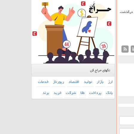
اثر همین بیماری درگذشت.
تگهای حراج کن
ارز
بازار
تولید
اقتصاد
رپورتاژ
خدمات
بانك
پرداخت
طلا
شركت
خرید
برند