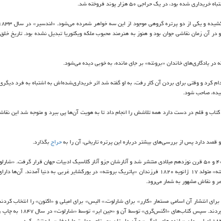
 بود، در یك حراجی ۵۰ هزار پوند فروخته شد.
و در آن زمان نقاشی جوان بود و هنوز به هنرمند محبوب ملكه ویكتوریا تبدیل نشده بود. تاریخ خلق 
 در یادگاری‌های خاندان «برونته» بر جای مانده، به خوبی دیده می‌شود.
م كرد و وقتی برای بردن آن كار رفت، به او گفته شد اثر خریداری‌شده‌اش به اشتباه به فرد دیگری
 كشیده، صاحب شود.
اب و قلم در دست دارد همه تلاشش را انجام داد تا به هویت آن‌ها پی ببرد و متوجه شد این نقاش
قصد دارد پس از بررسی‌های بیشتر درباره این پرتره تاریخی، آن را به
حراج
بگذارد.
خواهران «برونته» سه خواهر انگلیسی بودند كه كتاب‌هایشان در دهه‌های ۴۰ و ۵۰ قرن نوزدهم میلادی منتشر شد و آثارشان جزو آثار كلاسیك ادبیات جهان قرار گرفت
متولد ۲۱ آوریل ۱۸۱۶، «امیلی برونته» متولد ۳۰ جولای ۱۸۱۸ و «آن برونته» متولد ۱۷ ژانویه ۱۸۲۰ فرزندان «پاتریك برونته» در یوركشایر غربی به دنیا آمدند.
عر و نقاش مشهور به شمار می‌رود.
دند و برای انتشار آن اسامی مستعار «كارر» برای شارلوت،» الیس» برای امیلی و «اكتون» را انتخاب كردند،
كتاب موفقیتی به دست نیاورد و پس از آن خواهران به نوشتن رمان روی آوردند. 