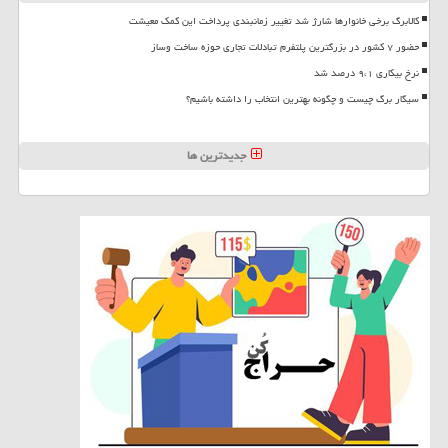
کالابرگ برخی خانوارها شارژ شد تغییر زمانبندی پرداخت این کمک معیشت
حضور ۷ کشور در بزرگترین پلتفرم تبادلات تجاری حوزه ساخت وساز
نرخ بیکاری ۹،۱ درصد شد
سیگار برگ چیست و چگونه بهترین انتخاب را داشته باشیم؟
جدیدترین ها