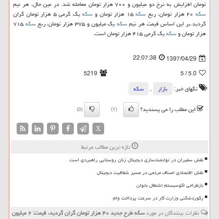
تومان افزایش به نرخ دو میلیون و ۷۰۰ هزار تومان معامله شد. در عین حال، هر نیم
سكه
۲۰ هزار تومان، ربع
سكه
۱۵ هزار تومان و
سكه
یك گرمی ۵ هزار تومان گران
گردید.بر این اساس قیمت هر نیم
سكه
یك میلیون و ۳۷۵ هزار تومان، ربع
سكه
۷۱۵
هزار تومان و
سكه
یك گرمی ۴۱۵ هزار تومان است.
22:07:38
1397/04/29
5219
/ 5
5.0
تگهای خبر:
بازار
,
سكه
این مطلب را می پسندید؟
(0)
(1)
X
تازه ترین مطالب مرتبط
نقش سفیران در توانمندسازی دیجیتال زنان روستایی راهبردی است
نقش اقتصادی اصناف مردمی در مسیر شفافیت دیجیتال
بازطراحی اکوسیستم اشتغال بانوان
رکوردشکنی وزارت کار در سرعت پرداخت وام
نظرات بینندگان در مورد
سكه طرح جدید ۴۰ هزار تومان گران گردید، قیمت: ۲ میلیون