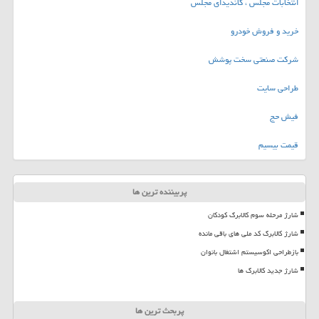
انتخابات مجلس ، کاندیدای مجلس
خرید و فروش خودرو
شرکت صنعتی سخت پوشش
طراحی سایت
فیش حج
قیمت بیسیم
پربیننده ترین ها
شارژ مرحله سوم کالابرگ کودکان
شارژ کالابرگ کد ملی های باقی مانده
بازطراحی اکوسیستم اشتغال بانوان
شارژ جدید کالابرگ ها
پربحث ترین ها