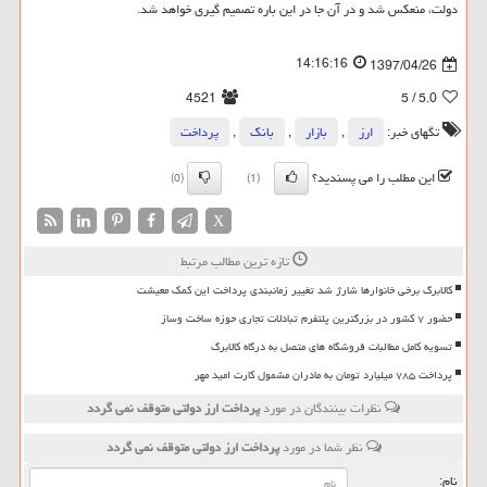
دولت، منعكس شد و در آن جا در این باره تصمیم گیری خواهد شد.
14:16:16
1397/04/26
4521
/ 5
5.0
تگهای خبر:
ارز
,
بازار
,
بانك
,
پرداخت
این مطلب را می پسندید؟
(0)
(1)
X
تازه ترین مطالب مرتبط
کالابرگ برخی خانوارها شارژ شد تغییر زمانبندی پرداخت این کمک معیشت
حضور ۷ کشور در بزرگترین پلتفرم تبادلات تجاری حوزه ساخت وساز
تسویه کامل مطالبات فروشگاه های متصل به درگاه کالابرگ
پرداخت ۷۸۵ میلیارد تومان به مادران مشمول کارت امید مهر
نظرات بینندگان در مورد
پرداخت ارز دولتی متوقف نمی گردد
نظر شما در مورد
پرداخت ارز دولتی متوقف نمی گردد
نام: