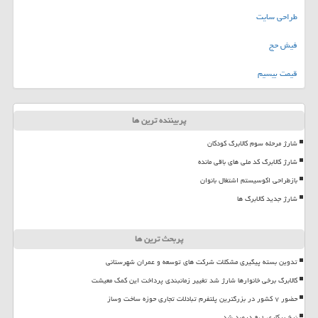
طراحی سایت
فیش حج
قیمت بیسیم
پربیننده ترین ها
شارژ مرحله سوم کالابرگ کودکان
شارژ کالابرگ کد ملی های باقی مانده
بازطراحی اکوسیستم اشتغال بانوان
شارژ جدید کالابرگ ها
پربحث ترین ها
تدوین بسته پیگیری مشکلات شرکت های توسعه و عمران شهرستانی
کالابرگ برخی خانوارها شارژ شد تغییر زمانبندی پرداخت این کمک معیشت
حضور ۷ کشور در بزرگترین پلتفرم تبادلات تجاری حوزه ساخت وساز
نرخ بیکاری ۹،۱ درصد شد