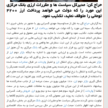
حراج كن: مدیركل سیاست ها و مقررات ارزی بانك مركزی
این مورد را كه دولت می خواهد پرداخت ارز ۴۲۰۰
تومانی را متوقف نماید، تكذیب نمود.
به گزارش
حراج
كن به نقل از صداوسیما، مهدی كسرایی پور با حضور در بخش خبری ۲۱
شبكه یك سیما این مورد را كه دولت می خواهد
پرداخت
ارز
۴ هزار و ۲۰۰ تومانی را
متوقف نماید، تكذیب نمود و اظهار داشت: با عنایت به روند غیر معمول و غیر منطقی ثبت
سفارش انجام شده از ابتدای امسال تابحال لازم بود ارزیابی هایی در این باره صورت
گیرد تا دریابیم چه میزان از این ثبت سفارش ها واقعی و در رابطه با نیازهای كشور
است.وی افزود: ازاین رو قرار شد ثبت سفارش هایی كه
بانك
مركزی به آن هنوز
ارز
تخصیص نداده است بازبینی و ارزیابی شوند.وی با اشاره به اینكه
بازار
دوم
ارز
از
نوزدهم تیر شكل گرفت، اضافه كرد: با عنایت به ساز و كاری كه برای فعالیت در این
بازار
تعریف شد دو روش برای انتقال
ارز
و امتیاز
واردات
در قبال
صادرات
دیده شده
یك حالت این است كه خریدار و فرشنده یعنی همان وارد كننده و صادر كننده همدیگر را
پیدا می كنند و انتقال با نرخ توافقی، انجام می گردد و در حالت دوم، صادركننده های خرد
با استفاده از ظرفیت سامانه نیما
ارز
خویش را عرضه می كنند. وی افزود: در این مدت كم
شكل گیری
بازار
دوم
ارز
، ۱۸۰ میلیون یورو در سمت عرضه
ارز
از جانب صادركننده ها
پیشنهاد داشتیم كه از این میزان ۶۵ میلیون یورو به معاملات قطعی رسید و در سمت
تقاضا (
واردات
) از محل گروه سوم هم حدود سه و نیم یورو
ارز
،
فروش
رفت. كسرایی
پور اضافه كرد: با عنایت به روند غیر معمولی كه در بحث ثبت سفارش داشتیم كالاها را
اولویت بندی كردند.مدیركل سیاست ها و مقررات ارزی
بانك
مركزی در بخش دیگری از
سخنان خود اظهار داشت: مبحث
ارز
مسافرتی در حال بررسی است و به ستاد اقتصادی