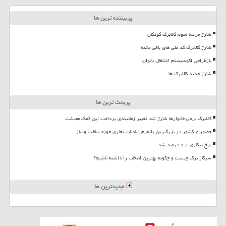
پربیننده ترین ها
شارژ مرحله سوم کالابرگ کودکان
شارژ کالابرگ کد ملی های باقی مانده
بازطراحی اکوسیستم اشتغال بانوان
شارژ جدید کالابرگ ها
پربحث ترین ها
کالابرگ برخی خانوارها شارژ شد تغییر زمانبندی پرداخت این کمک معیشت
حضور ۷ کشور در بزرگترین پلتفرم تبادلات تجاری حوزه ساخت وساز
نرخ بیکاری ۹،۱ درصد شد
سیگار برگ چیست و چگونه بهترین انتخاب را داشته باشیم؟
جدیدترین ها