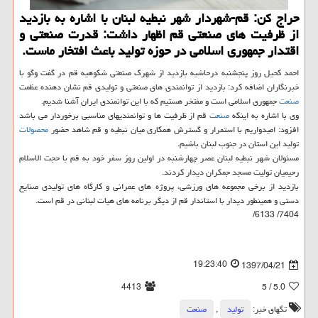
حراج كن: قم-شهردار شهر نبطیه لبنان با اشاره به بازدید
از ظرفیت های صنعتی قم اظهار داشت: قدرت صنعتی و
اقتدار جمهوری اسلامی در حوزه تولید باعث افتخار ماست.
احمد كحیل روز پنجشنبه درحاشیه بازدید از شهرك صنعتی شكوهیه قم در گفت وگو با
خبرنگاران اضافه كرد: بازدید از توانمندی های صنعتی و تولیدی قم نشان دهنده عظمت
صنعت
جمهوری اسلامی است و مفتخر هستیم كه با این توانمندی ایران آشنا شدیم.
وی با اشاره به اینكه
صنعت
قم از ظرفیت ها و توانمندیهای مناسبی برخوردار می باشد
افزود: امیدواریم با استمرار و گسترش همكاری میان نبطیه و قم شاهد حضور
محصولات
تولید این استان در جنوب لبنان باشیم.
مسئولان شهر نبطیه لبنان عصر چهارشنبه در اولین روز سفر خود به قم با حجت الاسلام
رحیمیان تولیت مسجد جمكران دیدار كردند.
بازدید از برخی مجموعه های ورزشی، پروژه های عمرانی و كارگاه های تولیدی صنایع
دستی و همینطور دیدار با استاندار قم از دیگر برنامه های هیات لبنانی در قم است.
7404/ 6133/
19:23:40
1397/04/21
4413
/ 5
5.0
تگهای خبر:
تولید
,
صنعت