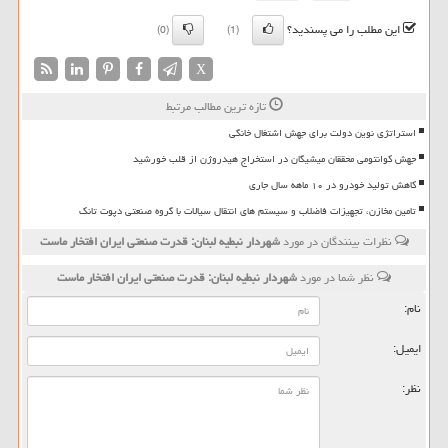
این مطلب را می پسندید؟
(0)
(1)
X
تازه ترین مطالب مرتبط
استراتژی نوین دولت برای جهش اشتغال خانگی
جهش کوانتومی محققان میشیگان در استخراج هیدروژن از قلب خورشید
کاهش تولید خودرو در ۱۰ ماهه سال جاری
تامین مخازن، تجهیزات فاضلاب و سیستم های انتقال سیالات با گروه صنعتی دپوت تانک
نظرات بینندگان در مورد
شهردار نبطیه لبنان: قدرت صنعتی ایران افتخار ماست
نظر شما در مورد
شهردار نبطیه لبنان: قدرت صنعتی ایران افتخار ماست
نام:
ایمیل:
نظر: