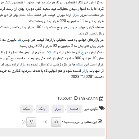
به گزارش خبرنگار اقتصادی ایرنا، هرچند به قول معاون اقتصادی
بانك
مرك
كرد اما با به انتها رسیدن تعطیلات عید سعید فطر، دوباره بهای آن رشد كرد.
در معاملات امروز
بازار
آزاد تهران قیمت هر قطعه
سكه
تمام بهار آزادی طرح قدیم 400 هزار ریال كاهش داشت و به 22 میلیون
هزار ریالی به 11 میلیون و 920 هزار ریالی رضایت داد.
معامله گران، بهای
فروش
هر ربع
سكه
را با 100 هزار ریال كاهش نسبت به پنجشنبه گذشته 6 میلیون و 820 هزار ریال و
ریال تعیین كردند.
در بازارهای جهانی به علت تعطیلی بازارها، قیمت هر اونس
طلا
تغییری نداشت
هزار ریال افزایش به 2 میلیون و 92 هزار و 800 ریال رسید.
به گزارش
حراج
كن به نقل از ایرنا،
بانك
مركزی از بهمن ماه سال قبل تا اوایل
سان 10 هزار و 800 میلیارد تومان از نقدینگی موجود در جامعه جمع آوری شد.
قرار است این
سكه
ها در بازه زمانی تا 2 سال آینده به
بازار
ارائه شود اما
از التهابات
بازار
كاسته شود و هم آنهایی كه با هدف سرمایه گذاری به خرید آن
اقتصام*2025** 2023
13:55:47
1397/03/28
تگهای خبر:
اقتصاد
,
بازار
,
بانك
,
سكه
این مطلب را می پسندید؟
(0)
(1)