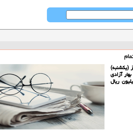
مام
 (یكشنبه)
هار آزادی
ا 120 هزار ریال افزایش به 24 میلیون ریال