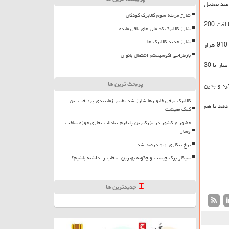
صد تعدیل
شارژ مرحله سوم کالابرگ کودکان
هم با افت 200
شارژ کالابرگ کد ملی های باقی مانده
شارژ جدید کالابرگ ها
گرمی را با 150هزار ریال افت سه میلیون و 910 هزار
بازطراحی اکوسیستم اشتغال بانوان
داخلی ایران هر گرم طلای خام 18 عیار با 30
پربحث ترین ها
د و بدین
کالابرگ برخی خانوارها شارژ شد تغییر زمانبندی پرداخت این
دهد تا هم
کمک معیشت
حضور ۷ کشور در بزرگترین پلتفرم تبادلات تجاری حوزه ساخت
وساز
نرخ بیکاری ۹،۱ درصد شد
سیگار برگ چیست و چگونه بهترین انتخاب را داشته باشیم؟
جدیدترین ها