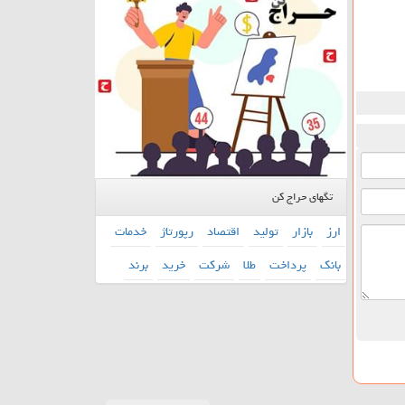
تگهای حراج کن
ارز
بازار
تولید
اقتصاد
رپورتاژ
خدمات
بانك
پرداخت
طلا
شركت
خرید
برند