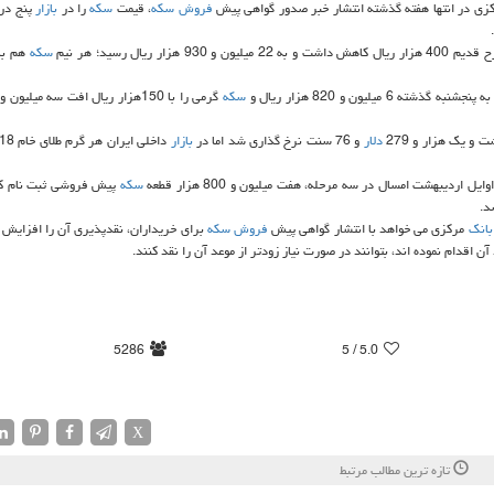
زی در انتها هفته گذشته انتشار خبر صدور گواهی پیش
فروش
سكه
، قیمت
سكه
را در
بازار
پنج در
 و 930 هزار ریال رسید؛ هر نیم
سكه
سكه
 و یك هزار و 279
دلار
و 76 سنت نرخ گذاری شد اما در
بازار
 اردیبهشت امسال در سه مرحله، هفت میلیون و 800 هزار قطعه
سكه
پیش فروشی ثبت نام كر
بانك
مركزی می خواهد با انتشار گواهی پیش
فروش
سكه
برای خریداران، نقدپذیری آن را افزایش 
 اقدام نموده اند، بتوانند در صورت نیاز زودتر از موعد آن را نقد كنند.
5286
/ 5
5.0
X
تازه ترین مطالب مرتبط