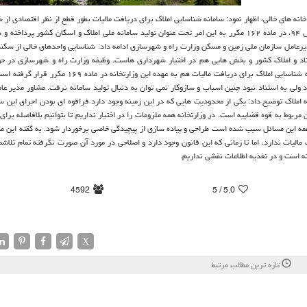
انه های خالی، اظهار نمود: سامانه شناسایی املاك برای دریافت مالیات بطور قطع از نظر اقتصادی از
رعامل سازمان ملی زمین و مسكن وزارت راه و شهرسازی ادامه داد: شناسایی واحدهای خالی از سكنه 
د و املاك كشور و بخش هایی هم در اختیار شهرداری هاست. وظیفه وزارت راه و شهرسازی در ح
سیاستگذاری در نحوه تولید و استفاده از مسكن می باشد، اما وظیفه سامانه شناسایی املاك برای دریافت مالیات هم به عهده
ولی به استناد نبود چنین اسباب و سازوكار نمی توان به دنبال تولید سامانه نرفت. مشاور مدیر عا
املاك توضیح داد: یكی از محدودیت هایی كه در این زمینه وجود دارد فراقوه ای بودن اجرای این س
مربوط به قوه قضاییه است. در وزارتخانه همه ملزومات را در اختیار نداریم تا بتوانیم بلافاصله برای
و همه این مسائل سبب شده است طراحی و پیاده سازی از پیچیدگی خاصی برخوردار شود. به گقته این م
الیات ندارد، اما تا زمانی كه این قانون وجود دارد و اصلاحی در مورد آن صورت نگرفته تمام تلاشما
انه است و در تغذیه اطلاعات نقشی نداریم.
4592
/ 5
5.0
X
تازه ترین مطالب مرتبط