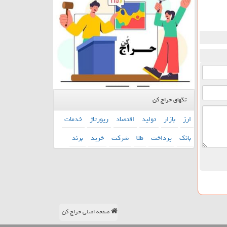
تگهای حراج کن
ارز
بازار
تولید
اقتصاد
رپورتاژ
خدمات
بانك
پرداخت
طلا
شركت
خرید
برند
صفحه اصلی حراج کن