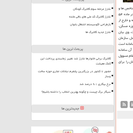
 شاخص ها و
شارژ مرحله سوم کالابرگ کودکان
معیارهای مهمی است كه باید در كشور تولید و اجرا شود. قانونگذار در سال ۹۴، در ماده ۱۶۲ مكرر به این امر تحت عنوان تولید سامانه ملی املاك و اسكان كشور پرداخته و در ماده ۵۴
شارژ کالابرگ کد ملی های باقی مانده
و خارج از
بازطراحی اکوسیستم اشتغال بانوان
وزه مسكن،
 این وزارتخانه در ماده ۱۶۹ مكرر قرار گرفته است. وی بیان
شارژ جدید کالابرگ ها
مل سازمان
امانه است
پربحث ترین ها
 آن سامانه
قام مسوول
کالابرگ برخی خانوارها شارژ شد تغییر زمانبندی پرداخت این
ن را برای
کمک معیشت
حضور ۷ کشور در بزرگترین پلتفرم تبادلات تجاری حوزه ساخت
وساز
نرخ بیکاری ۹،۱ درصد شد
سیگار برگ چیست و چگونه بهترین انتخاب را داشته باشیم؟
جدیدترین ها