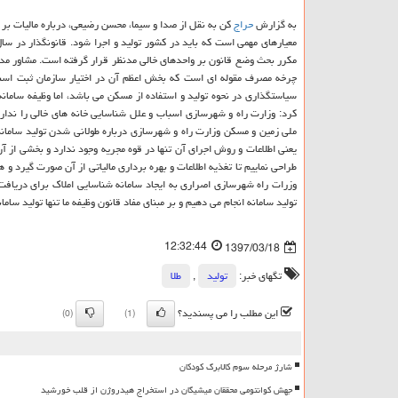
به گزارش
حراج
كن به نقل از صدا و سیما، محسن رضیعی، درباره مالیات بر خ
مكرر بحث وضع قانون بر واحدهای خالی مدنظر قرار گرفته است. مشاور مدی
چرخه مصرف مقوله ای است كه بخش اعظم آن در اختیار سازمان ثبت اسنا
كرد: وزارت راه و شهرسازی اسباب و علل شناسایی خانه های خالی را ندارد 
ملی زمین و مسكن وزارت راه و شهرسازی درباره طولانی شدن تولید سامانه 
یعنی اطلاعات و روش اجرای آن تنها در قوه مجریه وجود ندارد و بخشی از آن 
طراحی نماییم تا تغذیه اطلاعات و بهره برداری مالیاتی از آن صورت گیرد 
وزرات راه شهرسازی اصراری به ایجاد سامانه شناسایی املاك برای دریافت م
تولید سامانه انجام می دهیم و بر مبنای مفاد قانون وظیفه ما تنها تولید سام
12:32:44
1397/03/18
تگهای خبر:
تولید
,
طلا
این مطلب را می پسندید؟
(0)
(1)
شارژ مرحله سوم کالابرگ کودکان
جهش کوانتومی محققان میشیگان در استخراج هیدروژن از قلب خورشید