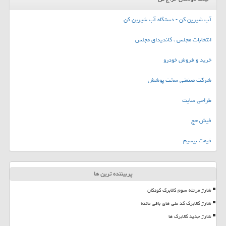
آب شیرین کن - دستگاه آب شیرین کن
انتخابات مجلس ، کاندیدای مجلس
خرید و فروش خودرو
شرکت صنعتی سخت پوشش
طراحی سایت
فیش حج
قیمت بیسیم
پربیننده ترین ها
شارژ مرحله سوم کالابرگ کودکان
شارژ کالابرگ کد ملی های باقی مانده
شارژ جدید کالابرگ ها