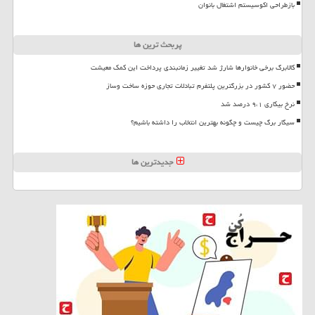
بازطراحی اکوسیستم اشتغال بانوان
پربحث ترین ها
کالابرگ برخی خانوارها شارژ شد تغییر زمانبندی پرداخت این کمک معیشت
حضور ۷ کشور در بزرگترین پلتفرم تبادلات تجاری حوزه ساخت وساز
نرخ بیکاری ۹،۱ درصد شد
سیگار برگ چیست و چگونه بهترین انتخاب را داشته باشیم؟
جدیدترین ها