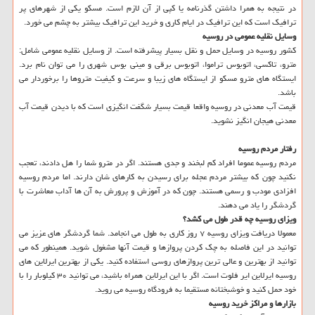
در نتیجه به همرا داشتن گذرنامه یا كپی از آن لازم است. مسكو یكی از شهرهای پر
ترافیك است كه این ترافیك در ایام كاری و خرید این ترافیك بیشتر به چشم می خورد.
وسایل نقلیه عمومی در روسیه
كشور روسیه در وسایل حمل و نقل بسیار پیشرفته است. از وسایل نقلیه عمومی شامل:
مترو، تاكسی، اتوبوس تراموا، اتوبوس برقی و مینی بوس شهری را می توان نام برد.
ایستگاه های مترو مسكو از ایستگاه های زیبا و سرعت و كیفیت متروها را برخوردار می
باشد.
قیمت آب معدنی در روسیه واقعا قیمت بسیار شگفت انگیزی است كه با دیدن قیمت آب
معدنی هیجان انگیز نشوید.
رفتار مردم روسیه
مردم روسیه عموما افراد كم لبخند و جدی هستند. اگر در مترو شما را هل دادند، تعجب
نكنید چون كه بیشتر مردم عجله برای رسیدن به كارهای شان دارند. اما مردم روسیه
افزادی مودب و رسمی هستند. چون كه در آموزش و پرورش به آن ها آداب معاشرت با
گردشگر را یاد می دهند.
ویزای روسیه چه قدر طول می كشد؟
معمولا دریافت ویزای روسیه ۷ روز كاری به طول می انجامد. شما گردشگر های عزیز می
توانید در این فاصله به چك كردن پروازها و قیمت آنها مشغول شوید. همینطور كه می
توانید از بهترین و عالی ترین پروازهای روسی استفاده كنید. یكی از بهترین ایرلاین های
روسیه ایرلاین ایر فلوت است. اگر با این ایرلاین همراه باشید، می توانید ۳۰ كیلوبار را با
خود حمل كنید و خوشبختانه مستقیما به فرودگاه روسیه می روید.
بازارها و مراكز خرید روسیه