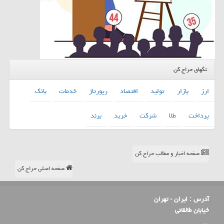
تگهای حراج کن
ارز
بازار
تولید
اقتصاد
رپورتاژ
خدمات
بانك
پرداخت
طلا
شركت
خرید
برند
صفحه اخبار و مطالب حراج کن
صفحه اصلی حراج کن
آدرس :
ایران - تهران
خیابان طالقانی