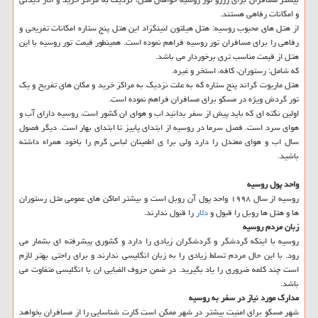
و امكانات رفاهی هستند.
از هتل های محبوب روسیه: هتل هیلتون لنینگزاد این هتل پنج ستاره امكانات تفریحی و
رفاهی را برای مسافران تور روسیه فراهم نموده است. همینطور قیمت تور روسیه با این
هتل از قیمت مناسب تری برخوردار می باشد.
كه شامل: رستوران، كافه، استخر و غیره.
هتل ماریوت گراند پنج ستاره كه به علت نزدیك به مراكز خرید و مكان های تفریح و یك
تور گردش ویژه در مسكو برای مسافران فراهم نموده است.
اولین نكته ای كه باید پیش از سفر بدانید اب و هوای ان كشور است. روسیه دارای آب و
هوای سرد است. فصل سرما در روسیه از ابتدای پاییز تا ابتدای بهار است. دیگر فصول
سال اب و هوای معتدل را دارد ولی برا ی اطمینان لباس گرم را باخود همراه داشته
باشید.
واحد پول روسیه
روسیه از سال ۱۹۹۸ واحد پول آن روبل است و بیشتر اماكن های عمومی مثل رستوران
ها و هتل ها روبل را قبول و
دلار
را قبول ندارند.
زبان مردم روسیه
روسیه با اینكه گردشگر و گردشگران زیادی را دارد و كشوری پیشرفته ای بشمار می
رود. با این حال مردم تسلط زیادی را به زبان انگلیسی ندارند و برای راحتی بهتر لازم
است چند كلمه ضروری را یاد بگیرید. در ضمن حروف الفبایی ان با انگلیسی متفاوت می
باشد.
مدارك مورد نیاز در سفر به روسیه
شهر مسكو برای امنیت بیشتر در شهر ممكن است كارت شناسایی را از مسافران بخواهد