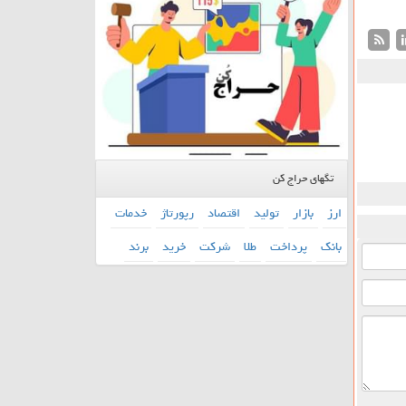
تگهای حراج کن
ارز
بازار
تولید
اقتصاد
رپورتاژ
خدمات
بانك
پرداخت
طلا
شركت
خرید
برند