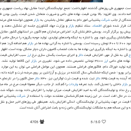
ریاست جمهوری طی روزهای گذشته، اظهارداشت: تجمع تولیدكنندگان ابتدا مقابل نهاد ریاست جمهوری 
مه دادند. وی افزود: بالا بودن قیمت نهاده های دامی و ضرورت متعادل شدن قیمت، پایین بودن ق
نندگان از جانب
شركت
پشتیبانی امور دام به منظور تعادل بخشیدن به
بازار
همچون خواسته های مرغدا
ضات قرار شده شورای
اقتصاد
، ستاد تنظیم
بازار
و وزارت جهاد كشاورزی جلسه ای تشكیل دهند و ب
پیش رو برگزار گردد. یوسفی خاطرنشان كرد: اعتراض مرغداران هم اكنون در استانهای كشور، مقابل 
مطالباتشان پیگیری شود. وی با اشاره به اینكه واحدهای تولیدی، تولید جوجه یكروزه را درحال حاضر
 گرانی نهاده ها در
بازار
هم اضافه كرد: هم ا
ان و كنجاله سویا بین ۲۶۰۰ تا ۲۷۰۰ تومان است. وی با اشاره به اینكه بارگیری این نهاده ها به علت اعتصاب كامیون داران دچار مشكل بوده است، ا
ج
كن به نقل از مهر، افزایش قیمت
دلار
و اجرای سیاست یكسان سازی نرخ
ارز
سبب افزایش قیمت ن
 نهاده های دامی
ارز
۳۸۰۰ تومانی تخصیص داده می شود، تغییری در
بازار
این كالاها تولید نشد. 
یه تولید خوراك دام، فاكتورهای فراملی هستند. همچون این عوامل فراملی می توان به این موارد ا
ابر یورو ؛ ضمن اینكه خشكسالی سال گذشته در برزیل و آرژانتین بر روی عرضه ذرت و البته دانه سو
دلار
ثبت شده و قیمت ذرت اوكراین نیز، ۲۳۰
دلار
حمل اكنون را در تارنمای
بر
بازار
داخلی را تعدیل كند، باید تعرفه
واردات
را كم كند. از جانب دیگر معمولا قیمت مرغ در ماه م
 نداد و تولیدكنندگان كه به امید افزایش قیمت، میزان تولید را افزایش داده بودند، شوكه شدن
در حال افت است. در این زمینه هم كارشناسان معتقدند دولت با استفاده از
شركت
پشتیبانی امو
 قیمت در جهت پشتیبانی از تولیدكنندگان، اندكی افزایش یابد. همینطور طی روزهای اخیر حمل و نقل 
ده و این مساله هم به مشكلات تولیدكنندگان دامن زده و باعث اعتراض آنان شده است.
4705
/ 5
5.0