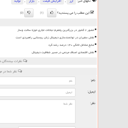
تگهای خبر:
ارز
,
افزایش قیمت
,
بازار
,
تولید
این مطلب را می پسندید؟
(0)
(1)
حضور ۷ کشور در بزرگترین پلتفرم تبادلات تجاری حوزه ساخت وساز
نقش سفیران در توانمندسازی دیجیتال زنان روستایی راهبردی است
منابع مشاغل خانگی ۱۴۰ درصد رشد کرد
نقش اقتصادی اصناف مردمی در مسیر شفافیت دیجیتال
نظرات بینندگان د
نظر شما در م
نام:
ایمیل:
نظر: