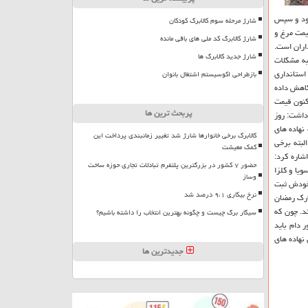
بود و سپس
شارژ مرحله سوم کالابرگ کودکان
یمت مرغ و
شارژ کالابرگ کد ملی های باقی مانده
ران است.
شارژ جدید کالابرگ ها
ه مشكلات
استانداری
بازطراحی اکوسیستم اشتغال بانوان
 كاهش داده
كنون قیمت
پربحث ترین ها
ظهار داشت: روز
هاده های
کالابرگ برخی خانوارها شارژ شد تغییر زمانبندی پرداخت این
البته برخی
کمک معیشت
شاره كرد:
حضور ۷ کشور در بزرگترین پلتفرم تبادلات تجاری حوزه ساخت
یا و كلزا
وساز
 خودش ثبت
نرخ بیکاری ۹،۱ درصد شد
بارك رمضان
د. چون كه
سیگار برگ چیست و چگونه بهترین انتخاب را داشته باشیم؟
ر دام باید
نهاده های
جدیدترین ها