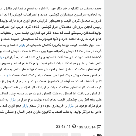
محمد یوسفی در گفتگو با خبرنگار مهر با اشاره به تجمع مرغداران مقابل 
به اتحادیه سراسری مرغداران گوشتی آمدند و اعتراضات خویش را آنجا ادا
ضرورت متعادل كردن قیمت و همینطور افزایش جمع آوری مرغ مازاد تولیدك
رئیس انجمن پرورش دهندگان مرغ گوشتی اضافه كرد: درپی این اعترا
تولیدكنندگان رسیدگی كنند كه بنده فكر می كنم این جلسه پس از تعطیلات 
ها و فرمانداری ها ادامه دارد و آنها امیدوارند كه صدایشان شنیده شده و 
اند، اظهار داشت: قیمت جوجه یكروزه كاهش شدیدی در
بازار
داشته و به حدود ۲۰۰ تا ۴۰۰ تومان رسیده است. یوسفی با اشاره به
ذرت در بندر ۱۱۷۰ توم
گذشته اعلام نمودند این مشكلات تا حدودی رفع شده است. به گزارش
حرا
دامی شد و علی رغم اینكه دولت اعلام نمود برای كالاهای اساسی همچون
كارشناسان معتقدند عوامل اصلی افزایش قیمت نهاده های دامی و مواد اول
افزایش قیمت جهانی ذرت، افزایش قیمت جهانی نفت، افت قیمت
دلار
در بر
تاثیر گذاشته است؛ به گونه ای كه امروز قیمت ذرت برزیل برای تحویل ۳ ماه آینده به قیمت ۲۳۵
كرده است. كارشناسان معتقدند دولت برای انكه اثر افزایش قیمت جهانی 
افزایش می یافت اما امسال به علت كاهش قدرت خرید مردم چنین اتفاقی رخ
علی رغم افزایش چشمگیر قیمت تمام شده تولید، نرخ مرغ در
بازار
به شدت 
مرغ مازاد موجود در
بازار
را خریداری نموده و از سطح
بازار
جمع آوری كند تا
دامی به مراكز تولید، به علت اعتصاب كامیون داران دچار اختلال و مشكل ش
23:43:41
1397/03/14