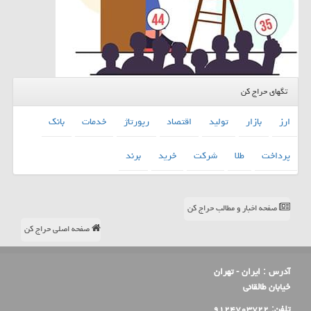
تگهای حراج کن
ارز
بازار
تولید
اقتصاد
رپورتاژ
خدمات
بانك
پرداخت
طلا
شركت
خرید
برند
صفحه اخبار و مطالب حراج کن
صفحه اصلی حراج کن
آدرس :
ایران - تهران
خیابان طالقانی
تلفن:
۹۱۲۴۷۰۳۷۲۲