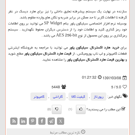
سازنده در نهایت یک سیستم پیشرفته تعلیق داخلی را نیز برای هارد دیسک در نظر
گرفته تا اطلاعات کاربر تا حد ممکن در برابر ضربه و تکان های وارده مقاوم باشد.
بوسیله نرم افزار اختصاصی سیلیکون پاور بنام
SP Widget
می توانید بر روی اطلاعات
خود رمز گذاری کنید و اطلاعات خود را از دسترس دیگران محفوظ نگهدارید . سیستم
رمزگذاری بر روی این محصول از نوع
AES 256-bit
می باشد .
برای
خرید هارد اکسترنال سیلیکون پاور
می توانید با مراجعه به فروشگاه اینترنتی
قطعات کامپیوتر و لپ تاپ پورومیکس ، از
قیمت هارد اکسترنال سیلیکون پاور
مطلع شوید
و
بهترین قیمت هارد اکسترنال سیلیکون پاور
را مشاهده نمایید.
01:27:32
1397/03/08
5448
/ 5
5.0
تگهای خبر:
رپورتاژ
,
كیفیت كالا
,
گارانتی
,
كامپیوتر
این مطلب را می پسندید؟
(0)
(1)
X
تازه ترین مطالب مرتبط