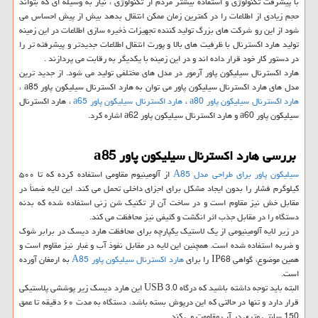
با پیشرفت تکنولوژی و استفاده بیشتر مردم از تکنولوژی ، نیاز به وسیله ای که بتواند
حجم زیادی از اطلاعات را در کمترین زمان ممکن انتقال بدهد بیش از پیش احساس می
شود از این رو شرکت های بزرگ تولید کننده تجهیزات ذخیره سازی اطلاعات در این زمینه
تولید هارد اکسترنال با ظرفیت های بالا و پورت انتقال اطلاعات جدیدتر و پیشرفته تر را
در دستور کار خود قرار داده اند و در این زمینه با یکدیگر به رقابت می پردازند .
هارد اکسترنال سیلیکون پاور آرمور در مدل های مختلفی تولید می شود. از جدید ترین
مدل های هارد اکسترنال سیلیکون پاور می توان به هارد اکسترنال سیلیکون پاور
a85
،
هارد اکسترنال سیلیکون پاور
a80
،
هارد اکسترنال سیلیکون پاور
a65
، هارد اکسترنال
سیلیکون پاور
a60
و هارد اکسترنال سیلیکون پاور
a62
اشاره کرد.
بررسی هارد اکسترنال سیلیکون پاور
a85
سیلیکون پاور برای طراحی مدل
A85
از آلومینیوم مقاومی استفاده کرده که تا ۵۰۰
کیلوگرم فشار را بدون ایجاد مشکل برای اجزای داخلی تحمل می کند. این لایه ضمناً در
مقابل خش نیز مقاوم است و در ساخت آن از تکنیک شن زنی استفاده شده که بدنه
دستگاه را در مقابل جذب اثر انگشت و کثیفی نیز محافظت می کند.
در زیر لایه آلومینیومی از یک لاستیک یکپارچه برای محافظت هارد دیسک در برابر شوک
و ضربه استفاده شده است. همچنین این لایه در مقابل نفوذ آب و غبار نیز مقاوم است و
همین موضوع، گواهی
IP68
را برای
هارد اکسترنال سیلیکون پاور
A85
به ارمغان آورده
است.
البته باید توجه داشته باشید که درگاه
USB 3.0
این هارد دیسک زیر پوششی پلاستیکی
قرار دارد و تنها در حالتی که این درپوش بسته باشد، دستگاه به مدت ۶۰ دقیقه تا عمق
150 سانتی متری در آب مقاومت می کند.