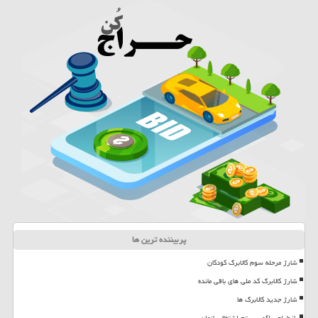
پربیننده ترین ها
شارژ مرحله سوم کالابرگ کودکان
شارژ کالابرگ کد ملی های باقی مانده
شارژ جدید کالابرگ ها
بازطراحی اکوسیستم اشتغال بانوان