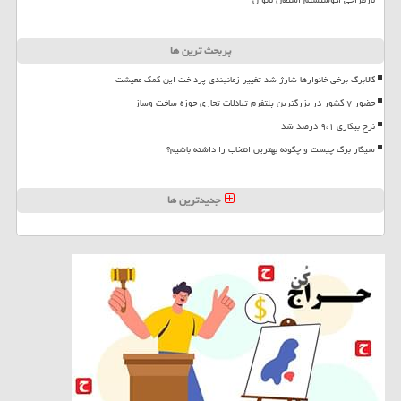
پربحث ترین ها
کالابرگ برخی خانوارها شارژ شد تغییر زمانبندی پرداخت این کمک معیشت
حضور ۷ کشور در بزرگترین پلتفرم تبادلات تجاری حوزه ساخت وساز
نرخ بیکاری ۹،۱ درصد شد
سیگار برگ چیست و چگونه بهترین انتخاب را داشته باشیم؟
جدیدترین ها